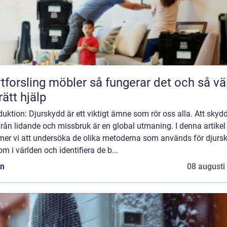
ling möbler så fungerar det och så väljer
rätt hjälp
duktion: Djurskydd är ett viktigt ämne som rör oss alla. Att skyd
från lidande och missbruk är en global utmaning. I denna artikel
er vi att undersöka de olika metoderna som används för djurs
om i världen och identifiera de b...
n
08 augusti