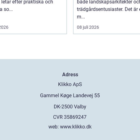
 letar efter praktiska och
både landskapsarkitekter oc
 so...
trädgårdsentusiaster. Det är 
m...
 2026
08 juli 2026
Adress
web:
www.klikko.dk