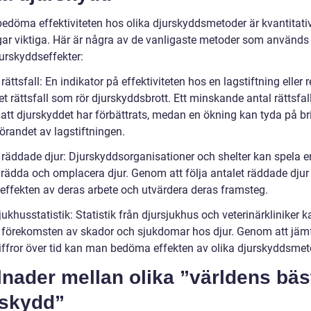
 bedöma effektiviteten hos olika djurskyddsmetoder är kvantitati
ar viktiga. Här är några av de vanligaste metoder som används 
urskyddseffekter:
 rättsfall: En indikator på effektiviteten hos en lagstiftning eller 
et rättsfall som rör djurskyddsbrott. Ett minskande antal rättsfal
att djurskyddet har förbättrats, medan en ökning kan tyda på bri
randet av lagstiftningen.
 räddade djur: Djurskyddsorganisationer och shelter kan spela en
tt rädda och omplacera djur. Genom att följa antalet räddade djur
effekten av deras arbete och utvärdera deras framsteg.
jukhusstatistik: Statistik från djursjukhus och veterinärkliniker 
 i förekomsten av skador och sjukdomar hos djur. Genom att jäm
iffror över tid kan man bedöma effekten av olika djurskyddsmet
lnader mellan olika ”världens bäs
rskydd”