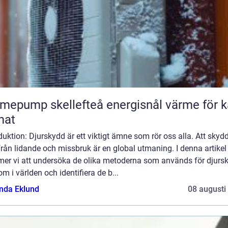
ump skellefteå energisnål värme för kallt
mat
duktion: Djurskydd är ett viktigt ämne som rör oss alla. Att skyd
från lidande och missbruk är en global utmaning. I denna artikel
er vi att undersöka de olika metoderna som används för djurs
om i världen och identifiera de b...
da Eklund
08 augusti