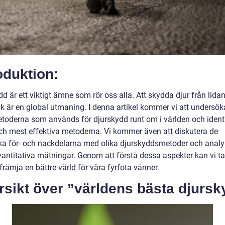
oduktion:
d är ett viktigt ämne som rör oss alla. Att skydda djur från lida
k är en global utmaning. I denna artikel kommer vi att undersök
etoderna som används för djurskydd runt om i världen och identi
ch mest effektiva metoderna. Vi kommer även att diskutera de
ska för- och nackdelarna med olika djurskyddsmetoder och analy
vantitativa mätningar. Genom att förstå dessa aspekter kan vi ta
främja en bättre värld för våra fyrfota vänner.
sikt över ”världens bästa djursk