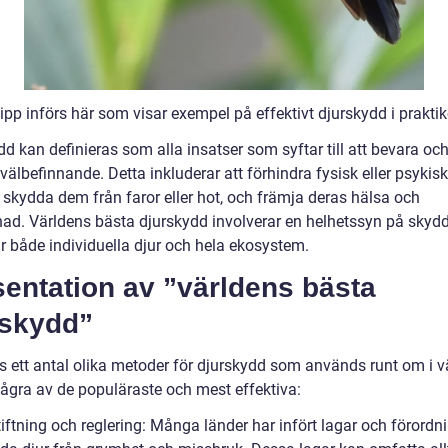
ipp införs här som visar exempel på effektivt djurskydd i praktik
d kan definieras som alla insatser som syftar till att bevara oc
välbefinnande. Detta inkluderar att förhindra fysisk eller psykisk
 skydda dem från faror eller hot, och främja deras hälsa och
nad. Världens bästa djurskydd involverar en helhetssyn på skyd
r både individuella djur och hela ekosystem.
entation av ”världens bästa
rskydd”
ns ett antal olika metoder för djurskydd som används runt om i v
några av de populäraste och mest effektiva:
iftning och reglering: Många länder har infört lagar och förordni