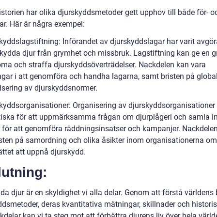
storien har olika djurskyddsmetoder gett upphov till både för- o
ar. Här är några exempel:
skyddslagstiftning: Införandet av djurskyddslagar har varit avgö
 skydda djur från grymhet och missbruk. Lagstiftning kan ge en g
öma och straffa djurskyddsöverträdelser. Nackdelen kan vara
gar i att genomföra och handha lagarna, samt bristen på globa
sering av djurskyddsnormer.
skyddsorganisationer: Organisering av djurskyddsorganisationer
ritiska för att uppmärksamma frågan om djurplågeri och samla i
r för att genomföra räddningsinsatser och kampanjer. Nackdele
isten på samordning och olika åsikter inom organisationerna om
ättet att uppnå djurskydd.
utning:
da djur är en skyldighet vi alla delar. Genom att förstå världens
dsmetoder, deras kvantitativa mätningar, skillnader och historis
delar kan vi ta steg mot att förbättra djurens liv över hela värld