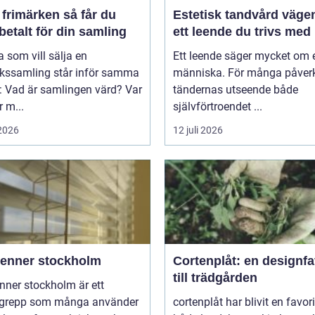
imärken så får du
Estetisk tandvård vägen till
betalt för din samling
ett leende du trivs med
som vill sälja en
Ett leende säger mycket om 
rkssamling står inför samma
människa. För många påver
: Vad är samlingen värd? Var
tändernas utseende både
 m...
självförtroendet ...
 2026
12 juli 2026
ienner stockholm
Cortenplåt: en designfa
till trädgården
nner stockholm är ett
grepp som många använder
cortenplåt har blivit en favor