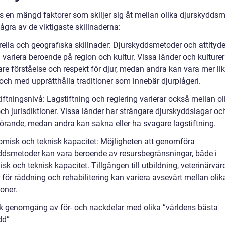
ns en mängd faktorer som skiljer sig åt mellan olika djurskyddsm
ågra av de viktigaste skillnaderna:
urella och geografiska skillnader: Djurskyddsmetoder och attityd
 variera beroende på region och kultur. Vissa länder och kulture
re förståelse och respekt för djur, medan andra kan vara mer lik
ll och med upprätthålla traditioner som innebär djurplågeri.
iftningsnivå: Lagstiftning och reglering varierar också mellan ol
ch jurisdiktioner. Vissa länder har strängare djurskyddslagar oc
rande, medan andra kan sakna eller ha svagare lagstiftning.
omisk och teknisk kapacitet: Möjligheten att genomföra
ddsmetoder kan vara beroende av resursbegränsningar, både i
k och teknisk kapacitet. Tillgången till utbildning, veterinärvår
 för räddning och rehabilitering kan variera avsevärt mellan olik
oner.
sk genomgång av för- och nackdelar med olika ”världens bästa
dd”