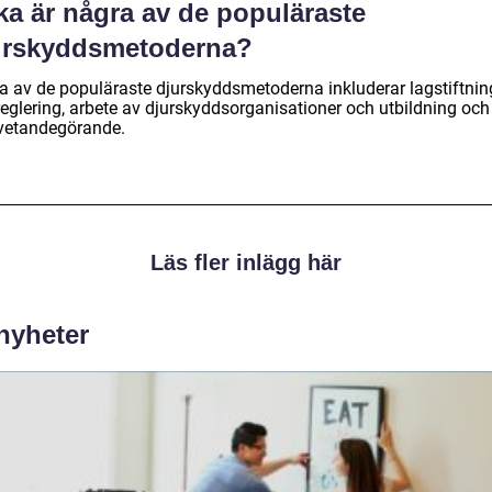
ka är några av de populäraste
urskyddsmetoderna?
a av de populäraste djurskyddsmetoderna inkluderar lagstiftnin
reglering, arbete av djurskyddsorganisationer och utbildning och
etandegörande.
Läs fler inlägg här
 nyheter