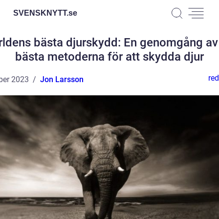
SVENSKNYTT.
se
rldens bästa djurskydd: En genomgång av
bästa metoderna för att skydda djur
red
ber 2023
Jon Larsson