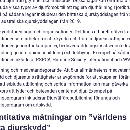
dda djur från grymhet och missbruk. Dessa lagar kan omfatta all
juda vissa typer av djurförsök till att reglera djurhållning i jordbr
 på sådana lagar inkluderar den brittiska djurskyddslagen från
 australiska djurskyddslagen från 2019.
kyddsföreningar och organisationer: Det finns ett brett nätverk 
ationer som arbetar för att skydda och främja djurens rättighete
ationer genomför kampanjer, bedriver räddningsinsatser och dri
ändring genom opinionsbildning och lobbying. Exempel på såda
ationer inkluderar RSPCA, Humane Society International och W
ldning och medvetandegörande: Att öka allmänhetens medveten
d och djurentals rättigheter är avgörande för att skapa en förän
tt erbjuda utbildning och sprida information kan man påverka
ors attityder och beteenden gentemot djur. Exempel på
ingsprogram inkluderar Djurvälfärdsutbildning för unga och
ingsprogram om artskydd.
ntitativa mätningar om ”världens
ta djurskydd”