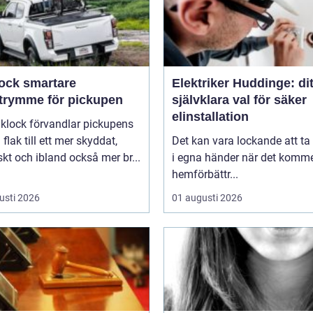
smartare
Elektriker Huddinge: dit
utrymme för pickupen
självklara val för säker
elinstallation
aklock förvandlar pickupens
flak till ett mer skyddat,
Det kan vara lockande att ta
skt och ibland också mer br...
i egna händer när det kommer
hemförbättr...
usti 2026
01 augusti 2026