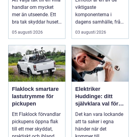
handlar om mycket
viktigaste
mer än utseende. Ett
komponenterna i
bra tak skyddar huset
dagens samhälle, från
mot regn, s...
små hushållsapparater
05 augusti 2026
03 augusti 2026
till stor...
Flaklock smartare
Elektriker
lastutrymme för
Huddinge: ditt
pickupen
självklara val för
säker elinstallation
Ett Flaklock förvandlar
Det kan vara lockande
pickupens öppna flak
att ta saker i egna
till ett mer skyddat,
händer när det
praktiskt och ibland
kommer till