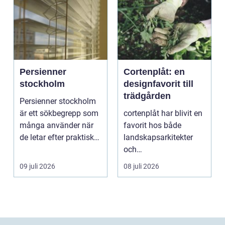
Persienner
Cortenplåt: en
stockholm
designfavorit till
trädgården
Persienner stockholm
är ett sökbegrepp som
cortenplåt har blivit en
många använder när
favorit hos både
de letar efter praktiska
landskapsarkitekter
och snygga so...
och
trädgårdsentusiaster.
09 juli 2026
08 juli 2026
Det är ett m...