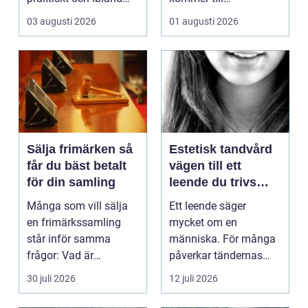
också mer br...
hemförbättr...
03 augusti 2026
01 augusti 2026
Sälja frimärken så
Estetisk tandvård
får du bäst betalt
vägen till ett
för din samling
leende du trivs
med
Många som vill sälja
Ett leende säger
en frimärkssamling
mycket om en
står inför samma
människa. För många
frågor: Vad är
påverkar tändernas
samlingen värd? Var
utseende både
30 juli 2026
12 juli 2026
vänder m...
självförtroendet ...