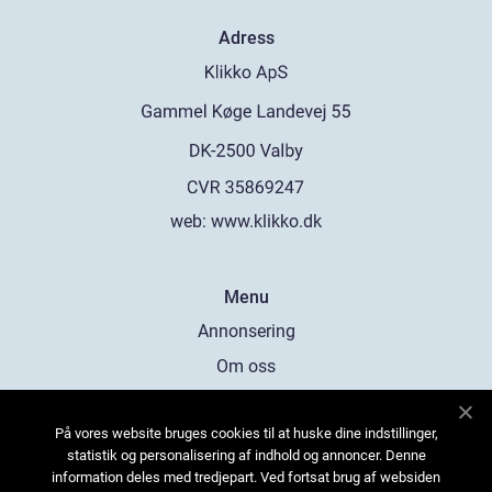
Adress
web:
www.klikko.dk
Menu
Annonsering
Om oss
Cookies
På vores website bruges cookies til at huske dine indstillinger,
Kontakta oss
statistik og personalisering af indhold og annoncer. Denne
Sitemap
information deles med tredjepart. Ved fortsat brug af websiden