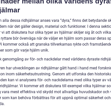
lnader mellan olika världens dyra
jälmar
 alla dessa ridhjälmar anses vara ”dyra,” finns det betydande sk
em när det gäller design, material och funktioner. I denna sekti
i att diskutera hur olika typer av hjälmar skiljer sig åt och vilka
 ryttare bör överväga när de väljer en hjälm som passar deras sp
Vi kommer också att granska tillverkarnas rykte och framståend
ner som gör varje hjälm unik.
sk genomgång av för- och nackdelar med världens dyraste ridhj
ren har utvecklingen av ridhjälmar gått hand i hand med forskn
ion inom säkerhetsutrustning. Genom att utforska den historisk
den kan vi analysera för- och nackdelarna med olika typer av v
ridhjälmar. Vi kommer att diskutera till exempel vilka hjälmar s
ig vara mest effektiva vid skydd mot allvarliga huvudskador och 
r som kan behöva förbättras för att uppnå optimal säkerhet och
da.