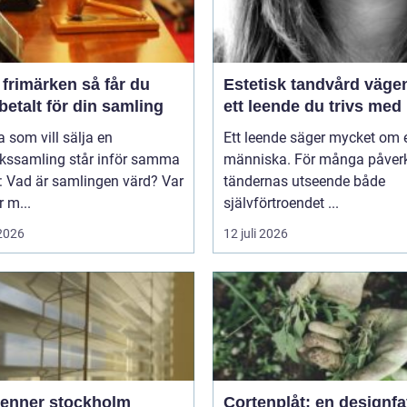
imärken så får du
Estetisk tandvård vägen till
betalt för din samling
ett leende du trivs med
som vill sälja en
Ett leende säger mycket om 
rkssamling står inför samma
människa. För många påver
: Vad är samlingen värd? Var
tändernas utseende både
 m...
självförtroendet ...
 2026
12 juli 2026
ienner stockholm
Cortenplåt: en designfa