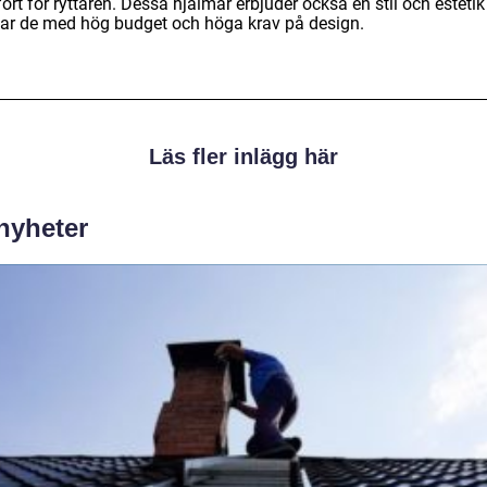
rt för ryttaren. Dessa hjälmar erbjuder också en stil och esteti
talar de med hög budget och höga krav på design.
Läs fler inlägg här
 nyheter