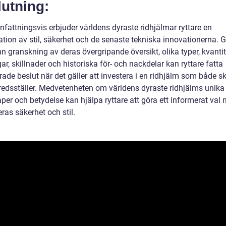
utning:
attningsvis erbjuder världens dyraste ridhjälmar ryttare en
tion av stil, säkerhet och de senaste tekniska innovationerna.
 granskning av deras övergripande översikt, olika typer, kvantit
r, skillnader och historiska för- och nackdelar kan ryttare fatta
ade beslut när det gäller att investera i en ridhjälm som både s
lfredsställer. Medvetenheten om världens dyraste ridhjälms unika
er och betydelse kan hjälpa ryttare att göra ett informerat val 
eras säkerhet och stil.