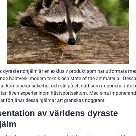
s dyraste ridhjälm är en exklusiv produkt som har utformats me
nde hantverk, modern teknik och state-of-the-art material. Dess
mar kombinerar säkerhet och stil på ett sätt som imponerar inte 
 utan även experter inom hästsportsektorn. Med sina imponeran
par förtjänar dessa hjälmar att granskas noggrant.
entation av världens dyraste
jälm