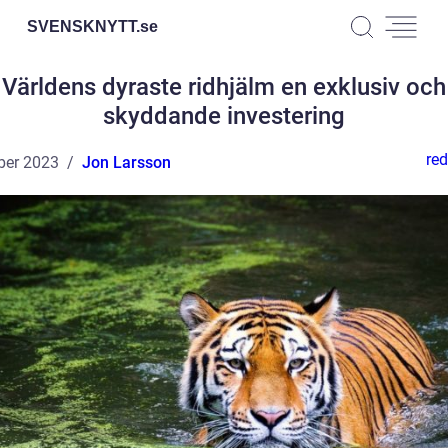
SVENSKNYTT.
se
Världens dyraste ridhjälm en exklusiv och
skyddande investering
red
ber 2023
Jon Larsson