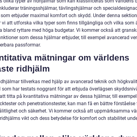
s olika typer av ridhjälmar som kan klassificeras som världens d
nkluderar träningsshjälmar, tävlingshjälmar och specialdesigna
 som erbjuder maximal komfort och skydd. Under denna sektion
i att utforska vilka typer som finns tillgängliga och vilka som 
a bland ryttare med höga budgetar. Vi kommer också att gransk
unktioner som dessa hjälmar erbjuder, till exempel avancerad ven
terbara passformar.
ntitativa mätningar om världens
ste ridhjälm
idhjälmar tillverkas med hjälp av avancerad teknik och högkvali
l som har testats noggrant för att erbjuda överlägsen skyddsniv
t titta på kvantitativa mätningar av dessa hjälmar, till exempel
cktester och penetrationstester, kan man få en bättre förståelse 
ålitlighet och säkerhet. Vi kommer också att uppmärksamma vä
ridhjälms vikt och dess betydelse för komfort och stabilitet und