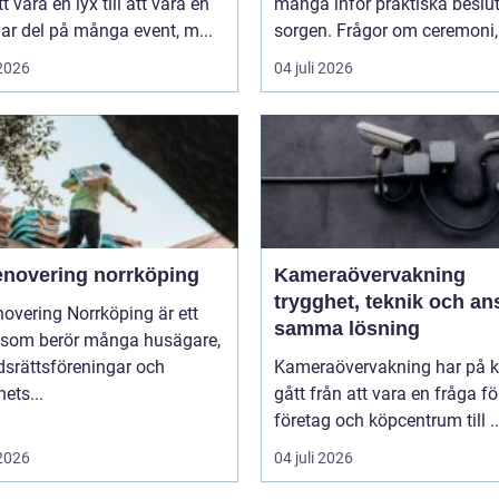
t vara en lyx till att vara en
många inför praktiska beslut 
lar del på många event, m...
sorgen. Frågor om ceremoni, 
 2026
04 juli 2026
enovering norrköping
Kameraövervakning
trygghet, teknik och ans
overing Norrköping är ett
samma lösning
som berör många husägare,
dsrättsföreningar och
Kameraövervakning har på ko
hets...
gått från att vara en fråga fö
företag och köpcentrum till ..
 2026
04 juli 2026