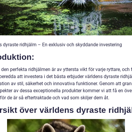
s dyraste ridhjälm – En exklusiv och skyddande investering
oduktion:
a den perfekta ridhjälmen är av yttersta vikt för varje ryttare, och 
eredda att investera i det bästa erbjuder världens dyraste ridhj
tion av stil, säkerhet och innovativa funktioner. Genom att gra
spekter av dessa exceptionella produkter kommer vi att få en öve
för de är så eftertraktade och vad som skiljer dem åt.
sikt över världens dyraste ridhj