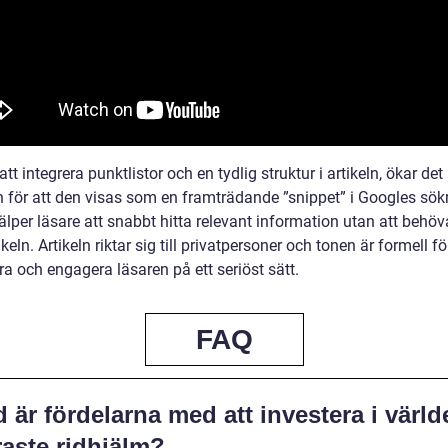
t integrera punktlistor och en tydlig struktur i artikeln, ökar det
 för att den visas som en framträdande ”snippet” i Googles sökr
jälper läsare att snabbt hitta relevant information utan att behöv
ikeln. Artikeln riktar sig till privatpersoner och tonen är formell fö
a och engagera läsaren på ett seriöst sätt.
FAQ
 är fördelarna med att investera i värl
raste ridhjälm?