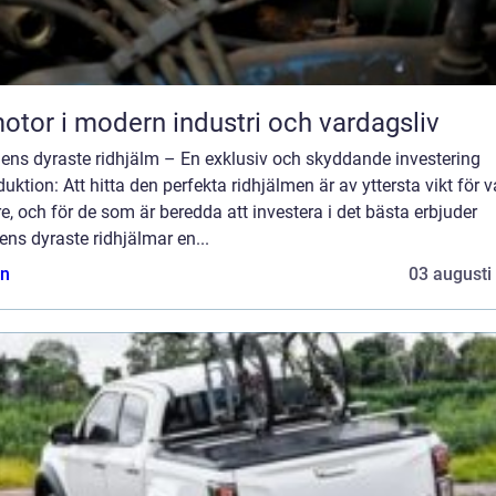
otor i modern industri och vardagsliv
dens dyraste ridhjälm – En exklusiv och skyddande investering
duktion: Att hitta den perfekta ridhjälmen är av yttersta vikt för v
re, och för de som är beredda att investera i det bästa erbjuder
ens dyraste ridhjälmar en...
n
03 augusti