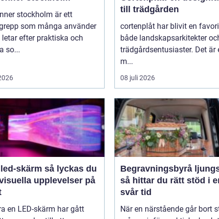
till trädgården
nner stockholm är ett
grepp som många använder
cortenplåt har blivit en favor
 letar efter praktiska och
både landskapsarkitekter oc
 so...
trädgårdsentusiaster. Det är 
m...
 2026
08 juli 2026
-skärm så lyckas du
Begravningsbyrå ljung
visuella upplevelser på
så hittar du rätt stöd i 
t
svår tid
ra en LED-skärm har gått
När en närstående går bort s