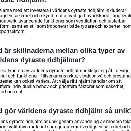
larna med att investera i världens dyraste ridhjälm inkluderar
lägsen säkerhet och skydd mot allvarliga huvudskador, hög kvali
hantverk, avancerade funktioner som ventilation och justerbar
form, samt en stil som imponerar både ryttare och experter ino
sportsektorn.
 är skillnaderna mellan olika typer av
rldens dyraste ridhjälmar?
ika typerna av världens dyraste ridhjälmar skiljer sig åt i design,
ial och funktioner. Tillverkarens rykte, skyddsnivå och prestand
tester kan också variera. Att välja rätt hjälm handlar om att
ifiera individuella behov och prioritera faktorer som säkerhet,
rt och stil.
d gör världens dyraste ridhjälm så unik
dens dyraste ridhjälm är unik genom användning av modern tek
högkvalitativa material som garanterar överlägsen säkerhet och