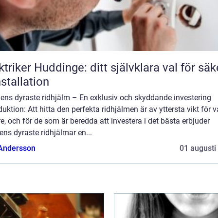
ktriker Huddinge: ditt självklara val för säk
nstallation
dens dyraste ridhjälm – En exklusiv och skyddande investering
duktion: Att hitta den perfekta ridhjälmen är av yttersta vikt för v
re, och för de som är beredda att investera i det bästa erbjuder
ens dyraste ridhjälmar en...
 Andersson
01 augusti