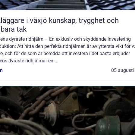
are i växjö kunskap, trygghet och
lbara tak
dens dyraste ridhjälm – En exklusiv och skyddande investering
duktion: Att hitta den perfekta ridhjälmen är av yttersta vikt för v
re, och för de som är beredda att investera i det bästa erbjuder
ens dyraste ridhjälmar en...
n
05 augusti