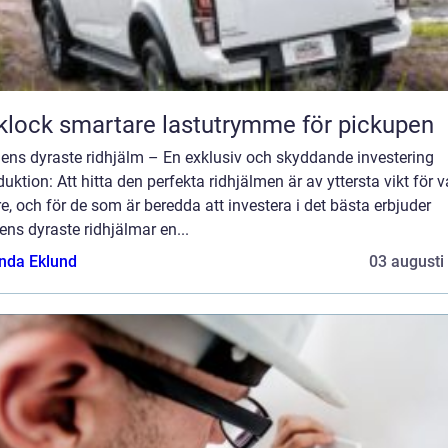
Flaklock smartare lastutrymme för pickupen
dens dyraste ridhjälm – En exklusiv och skyddande investering
duktion: Att hitta den perfekta ridhjälmen är av yttersta vikt för v
re, och för de som är beredda att investera i det bästa erbjuder
ens dyraste ridhjälmar en...
da Eklund
03 augusti