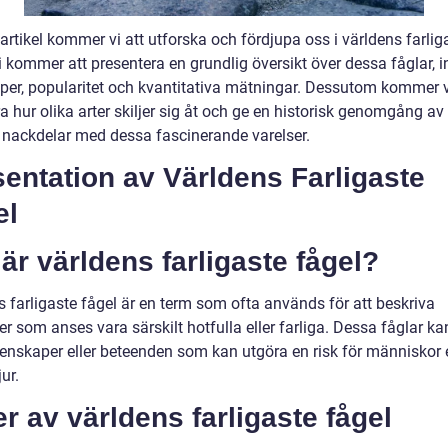
artikel kommer vi att utforska och fördjupa oss i världens farlig
i kommer att presentera en grundlig översikt över dessa fåglar, i
yper, popularitet och kvantitativa mätningar. Dessutom kommer v
a hur olika arter skiljer sig åt och ge en historisk genomgång a
h nackdelar med dessa fascinerande varelser.
entation av Världens Farligaste
el
är världens farligaste fågel?
s farligaste fågel är en term som ofta används för att beskriva
er som anses vara särskilt hotfulla eller farliga. Dessa fåglar ka
genskaper eller beteenden som kan utgöra en risk för människor e
ur.
r av världens farligaste fågel