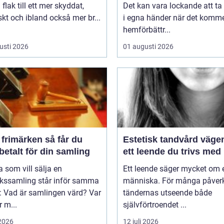
flak till ett mer skyddat,
Det kan vara lockande att ta
skt och ibland också mer br...
i egna händer när det kommer
hemförbättr...
usti 2026
01 augusti 2026
imärken så får du
Estetisk tandvård vägen till
betalt för din samling
ett leende du trivs med
som vill sälja en
Ett leende säger mycket om 
rkssamling står inför samma
människa. För många påver
: Vad är samlingen värd? Var
tändernas utseende både
 m...
självförtroendet ...
 2026
12 juli 2026