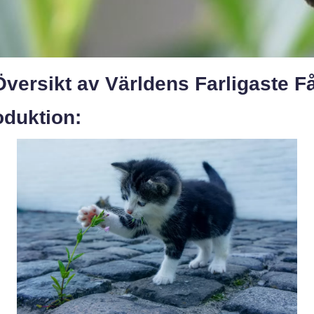
versikt av Världens Farligaste F
oduktion: