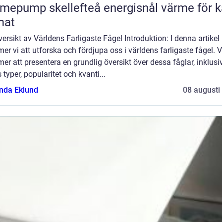
ump skellefteå energisnål värme för kallt
mat
ersikt av Världens Farligaste Fågel Introduktion: I denna artikel
r vi att utforska och fördjupa oss i världens farligaste fågel. V
r att presentera en grundlig översikt över dessa fåglar, inklusi
 typer, popularitet och kvanti...
da Eklund
08 augusti