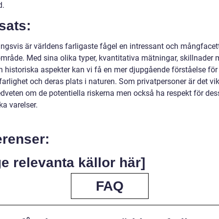
d.
sats:
ingsvis är världens farligaste fågel en intressant och mångfacet
råde. Med sina olika typer, kvantitativa mätningar, skillnader 
ch historiska aspekter kan vi få en mer djupgående förståelse fö
farlighet och deras plats i naturen. Som privatpersoner är det vikt
dveten om de potentiella riskerna men också ha respekt för des
a varelser.
erenser:
e relevanta källor här]
FAQ