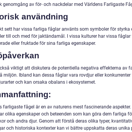
sk genomgång av för- och nackdelar med Världens Farligaste Få
torisk användning
kt sett har vissa farliga fåglar använts som symboler för styrka
ler till och med för jaktändamål. I vissa kulturer har vissa fåglar 
rade eller fruktade för sina farliga egenskaper.
jöpåverkan
ckså viktigt att diskutera de potentiella negativa effekterna av f
å miljön. Ibland kan dessa fåglar vara rovdjur eller konkurrenter 
jurarter och kan orsaka obalans i ekosystemet.
manfattning:
s farligaste fågel är en av naturens mest fascinerande aspekter
har olika egenskaper och beteenden som kan göra dem farliga fö
r och andra djur. Genom att förstå deras olika typer, kvantitati
r och historiska kontexter kan vi bättre uppskatta deras unika p