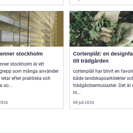
ienner stockholm
Cortenplåt: en designfa
till trädgården
nner stockholm är ett
grepp som många använder
cortenplåt har blivit en favor
 letar efter praktiska och
både landskapsarkitekter oc
 so...
trädgårdsentusiaster. Det är 
m...
 2026
08 juli 2026