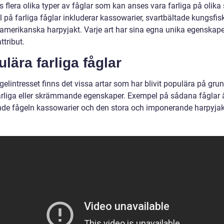
s flera olika typer av fåglar som kan anses vara farliga på olika 
 på farliga fåglar inkluderar kassowarier, svartbältade kungsfis
amerikanska harpyjakt. Varje art har sina egna unika egenskap
ttribut.
lära farliga fåglar
elintresset finns det vissa artar som har blivit populära på gru
arliga eller skrämmande egenskaper. Exempel på sådana fåglar 
de fågeln kassowarier och den stora och imponerande harpyjak