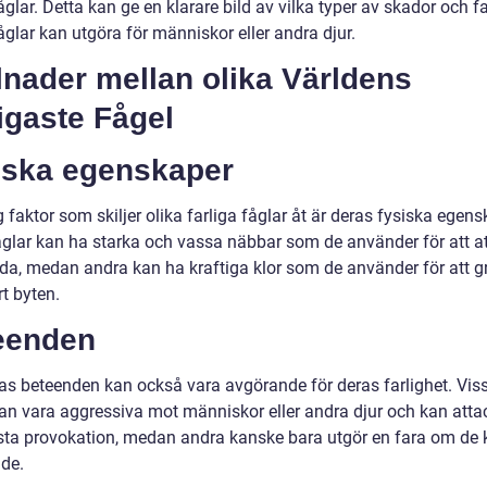
glar. Detta kan ge en klarare bild av vilka typer av skador och 
glar kan utgöra för människor eller andra djur.
lnader mellan olika Världens
igaste Fågel
iska egenskaper
g faktor som skiljer olika farliga fåglar åt är deras fysiska egens
åglar kan ha starka och vassa näbbar som de använder för att a
da, medan andra kan ha kraftiga klor som de använder för att g
t byten.
eenden
as beteenden kan också vara avgörande för deras farlighet. Vis
kan vara aggressiva mot människor eller andra djur och kan atta
sta provokation, medan andra kanske bara utgör en fara om de 
ade.