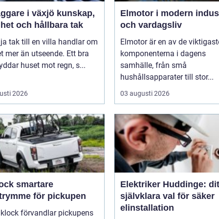
are i växjö kunskap,
Elmotor i modern indus
het och hållbara tak
och vardagsliv
lja tak till en villa handlar om
Elmotor är en av de viktigast
 mer än utseende. Ett bra
komponenterna i dagens
yddar huset mot regn, s...
samhälle, från små
hushållsapparater till stor...
usti 2026
03 augusti 2026
smartare
Elektriker Huddinge: dit
utrymme för pickupen
självklara val för säker
elinstallation
aklock förvandlar pickupens