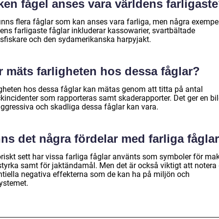
ken fågel anses vara världens farligast
finns flera fåglar som kan anses vara farliga, men några exempe
ens farligaste fåglar inkluderar kassowarier, svartbältade
sfiskare och den sydamerikanska harpyjakt.
r mäts farligheten hos dessa fåglar?
igheten hos dessa fåglar kan mätas genom att titta på antal
ckincidenter som rapporteras samt skaderapporter. Det ger en bi
aggressiva och skadliga dessa fåglar kan vara.
ns det några fördelar med farliga fågla
riskt sett har vissa farliga fåglar använts som symboler för mak
styrka samt för jaktändamål. Men det är också viktigt att notera
ntiella negativa effekterna som de kan ha på miljön och
ystemet.