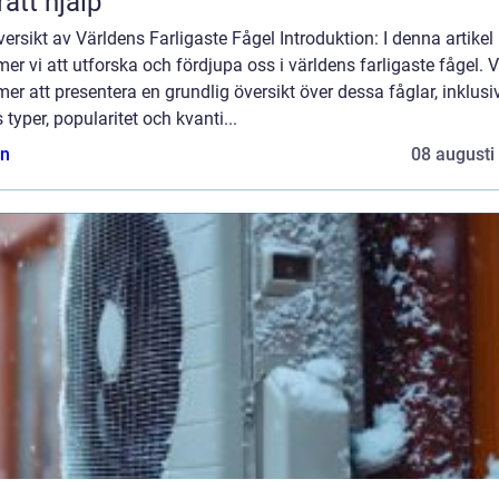
rätt hjälp
ersikt av Världens Farligaste Fågel Introduktion: I denna artikel
r vi att utforska och fördjupa oss i världens farligaste fågel. V
r att presentera en grundlig översikt över dessa fåglar, inklusi
 typer, popularitet och kvanti...
n
08 augusti