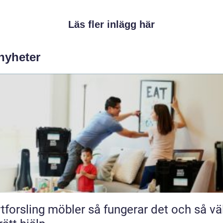
Läs fler inlägg här
 nyheter
ling möbler så fungerar det och så väljer