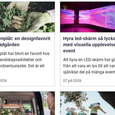
nplåt: en designfavorit
Hyra led-skärm så lyckas du
trädgården
med visuella upplevels
event
plåt har blivit en favorit hos
landskapsarkitekter och
Att hyra en LED-skärm har gå
rdsentusiaster. Det är ett
från att vara en lyx till att va
självklar del på många event,
 2026
07 juli 2026