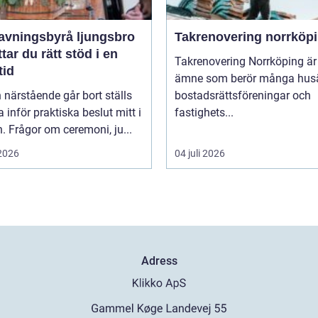
avningsbyrå ljungsbro
Takrenovering norrköp
ttar du rätt stöd i en
Takrenovering Norrköping är 
tid
ämne som berör många husä
 närstående går bort ställs
bostadsrättsföreningar och
inför praktiska beslut mitt i
fastighets...
. Frågor om ceremoni, ju...
 2026
04 juli 2026
Adress