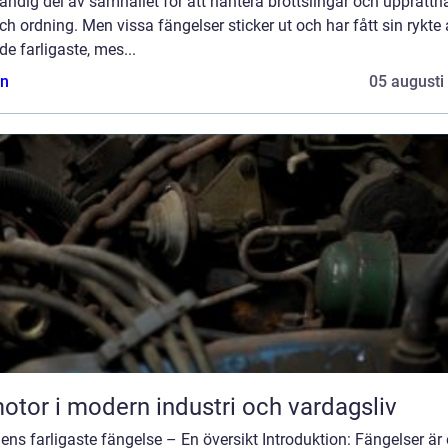
ndig del av samhället för att hantera brottslingar och upprätthå
ch ordning. Men vissa fängelser sticker ut och har fått sin rykte 
de farligaste, mes...
n
05 augusti
otor i modern industri och vardagsliv
ens farligaste fängelse – En översikt Introduktion: Fängelser är