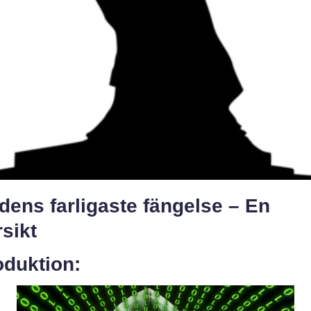
dens farligaste fängelse – En
sikt
oduktion: