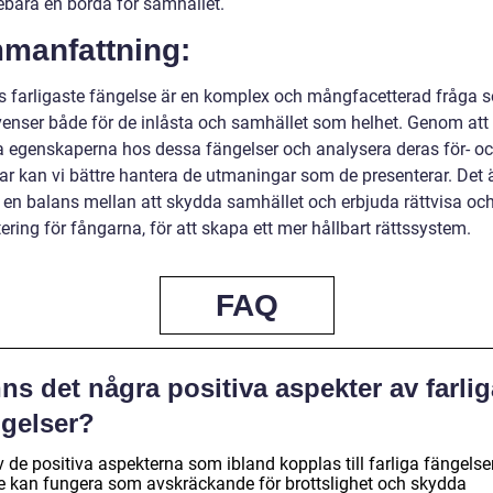
ebära en börda för samhället.
manfattning:
s farligaste fängelse är en komplex och mångfacetterad fråga 
enser både för de inlåsta och samhället som helhet. Genom att 
a egenskaperna hos dessa fängelser och analysera deras för- o
r kan vi bättre hantera de utmaningar som de presenterar. Det är
ta en balans mellan att skydda samhället och erbjuda rättvisa oc
tering för fångarna, för att skapa ett mer hållbart rättssystem.
FAQ
ns det några positiva aspekter av farlig
ngelser?
 de positiva aspekterna som ibland kopplas till farliga fängelse
de kan fungera som avskräckande för brottslighet och skydda