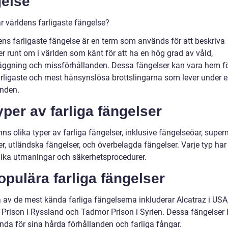
gelse
r världens farligaste fängelse?
ens farligaste fängelse är en term som används för att beskriva
r runt om i världen som känt för att ha en hög grad av våld,
äggning och missförhållanden. Dessa fängelser kan vara hem fö
arligaste och mest hänsynslösa brottslingarna som lever under 
anden.
yper av farliga fängelser
nns olika typer av farliga fängelser, inklusive fängelseöar, supe
r, utländska fängelser, och överbelagda fängelser. Varje typ har
ika utmaningar och säkerhetsprocedurer.
opulära farliga fängelser
 av de mest kända farliga fängelserna inkluderar Alcatraz i USA
 Prison i Ryssland och Tadmor Prison i Syrien. Dessa fängelser 
ända för sina hårda förhållanden och farliga fångar.