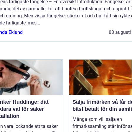
ens farligaste fängelse – En översikt Introduktion: Fängelser är
ndig del av samhället för att hantera brottslingar och upprätthå
ch ordning. Men vissa fängelser sticker ut och har fått sin rykte 
de farligaste, mes...
da Eklund
03 augusti
riker Huddinge: ditt
Sälja frimärken så får du
klara val för säker
bäst betalt för din saml
tallation
Många som vill sälja en
n vara lockande att ta saker
frimärkssamling står inför