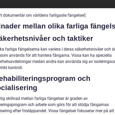
rt dokumentär om världens farligaste fängelser]
lnader mellan olika farliga fängel
äkerhetsnivåer och taktiker
ka farliga fängelserna kan variera i deras säkerhetsnivåer och d
r som används för att hantera fångarna. Vissa kan ha speciella
rhetsavdelningar medan andra kan använda sig av isoleringscell
rikt kontroll.
Rehabiliteringsprogram och
cialisering
tig skillnad mellan farliga fängelser är graden av
iteringsprogram och arbete som görs för att stödja fångarnas
isering efter frisläppandet. Vissa fängelser fokuserar mer på att