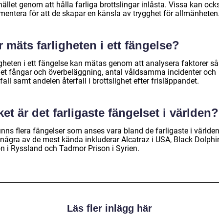
llet genom att hålla farliga brottslingar inlåsta. Vissa kan ock
mentera för att de skapar en känsla av trygghet för allmänheten
 mäts farligheten i ett fängelse?
igheten i ett fängelse kan mätas genom att analysera faktorer 
let fångar och överbeläggning, antal våldsamma incidenter och
all samt andelen återfall i brottslighet efter frisläppandet.
ket är det farligaste fängelset i världen?
inns flera fängelser som anses vara bland de farligaste i världen
några av de mest kända inkluderar Alcatraz i USA, Black Dolphi
on i Ryssland och Tadmor Prison i Syrien.
Läs fler inlägg här