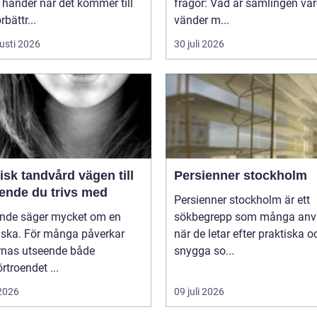
 händer när det kommer till
frågor: Vad är samlingen vä
bättr...
vänder m...
usti 2026
30 juli 2026
k tandvård vägen till
Persienner stockholm
eende du trivs med
Persienner stockholm är ett
eende säger mycket om en
sökbegrepp som många anv
ska. För många påverkar
när de letar efter praktiska o
rnas utseende både
snygga so...
örtroendet ...
 2026
09 juli 2026