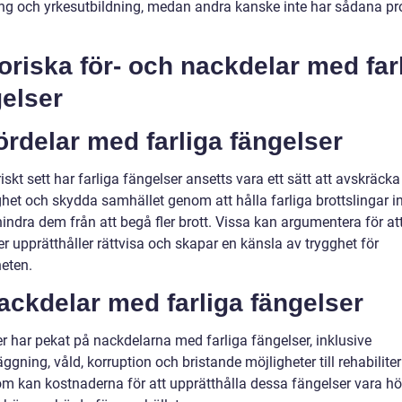
ing och yrkesutbildning, medan andra kanske inte har sådana p
oriska för- och nackdelar med far
elser
ördelar med farliga fängelser
iskt sett har farliga fängelser ansetts vara ett sätt att avskräcka
ghet och skydda samhället genom att hålla farliga brottslingar i
indra dem från att begå fler brott. Vissa kan argumentera för at
r upprätthåller rättvisa och skapar en känsla av trygghet för
eten.
ackdelar med farliga fängelser
er har pekat på nackdelarna med farliga fängelser, inklusive
ggning, våld, korruption och bristande möjligheter till rehabiliter
m kan kostnaderna för att upprätthålla dessa fängelser vara h