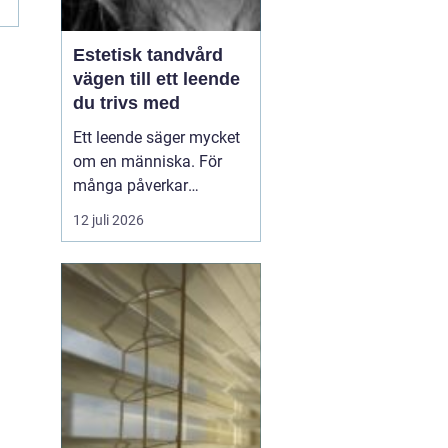
Estetisk tandvård
vägen till ett leende
du trivs med
Ett leende säger mycket
om en människa. För
många påverkar
tändernas utseende
12 juli 2026
både självförtroendet
och hur man upplever
sociala situationer.
estetisk tandvård
handlar om att skapa
et...