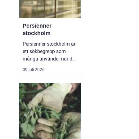
Persienner
stockholm
Persienner stockholm är
ett sökbegrepp som
många använder när de
letar efter praktiska och
09 juli 2026
snygga solskydd för
bostäder och kontor i
huvudstadsområdet.
Persienner har lång tid
varit ett självklart val för
den som vill kombinera
funktion, komfort och ...