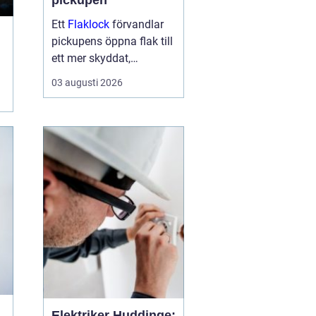
pickupen
Ett
Flaklock
förvandlar
pickupens öppna flak till
ett mer skyddat,
praktiskt och ibland
03 augusti 2026
också mer bränslesnålt
lastutrymme. För många
är skillnaden tydlig
redan efter första
veckan: mindre stök,
torrar...
Elektriker Huddinge: