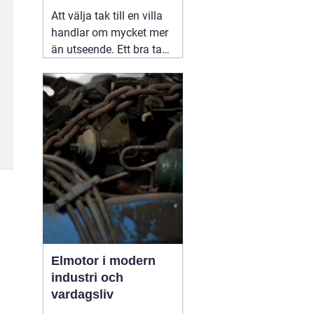
Att välja tak till en villa
handlar om mycket mer
än utseende. Ett bra tak
skyddar huset mot regn,
snö, blåst och fukt, och
påverkar både
inomhusklimat och
ekonomi. I en stad med
skiftande väder som
Växjö blir valet av
material, utförande
05
augusti 2026
Elmotor i modern
industri och
vardagsliv