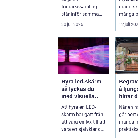
frimärkssamling
människ
står inför samma
många p
frågor: Vad är
tänderna
30 juli 2026
12 juli 20
samlingen värd?
både
Var vänder m...
självfört
Hyra led-skärm
Begrav
så lyckas du
å ljungs
med visuella
hittar d
upplevelser på
stöd i 
Att hyra en LED-
När en n
event
skärm har gått från
går bort 
att vara en lyx till att
många i
vara en självklar del
praktisk
på många event,
mitt i so