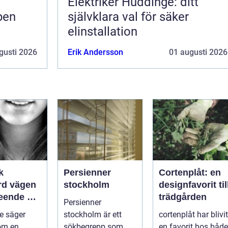
Elektriker Huddinge: ditt
pen
självklara val för säker
elinstallation
gusti 2026
Erik Andersson
01 augusti 2026
k
Persienner
Cortenplåt: en
ägen
stockholm
designfavorit til
 leende du
trädgården
Persienner
med
de säger
stockholm är ett
cortenplåt har blivit
om en
sökbegrepp som
en favorit hos både