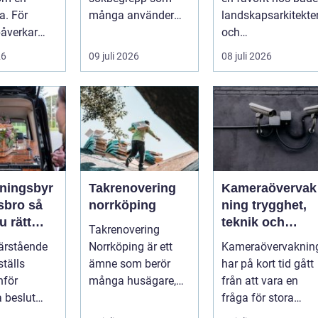
a. För
många använder
landskapsarkitekte
åverkar
när de letar efter
och
s utseende
praktiska och
trädgårdsentusiast
26
09 juli 2026
08 juli 2026
snygga so...
r. Det är ett m...
roendet ...
ningsbyr
Takrenovering
Kameraövervak
bro så
norrköping
ning trygghet,
u rätt
teknik och
Takrenovering
en svår tid
ansvar i samma
ärstående
Norrköping är ett
Kameraövervaknin
lösning
ställs
ämne som berör
har på kort tid gått
nför
många husägare,
från att vara en
a beslut
bostadsrättsförenin
fråga för stora
rgen. Frågor
gar och fastighets...
företag och