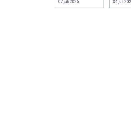
07 juli 2026
04 juli 20
m...
om ceremo