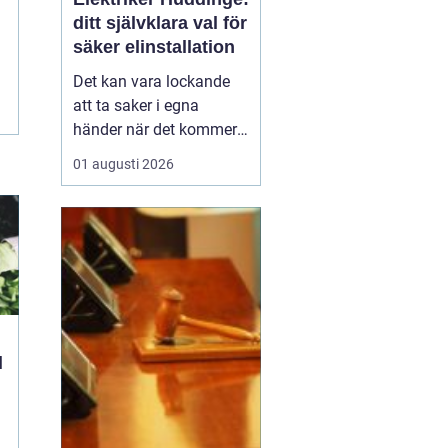
ditt självklara val för
säker elinstallation
Det kan vara lockande
att ta saker i egna
händer när det kommer
till hemförbättringar,
01 augusti 2026
men när det handlar om
elinstallationer är det
alltid bäst att vända sig
till ett proffs. I Huddinge
finns det många ...
l