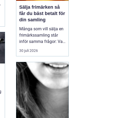
r
Sälja frimärken så
får du bäst betalt för
e
din samling
Många som vill sälja en
frimärkssamling står
inför samma frågor: Vad
är samlingen värd? Var
30 juli 2026
vänder man sig? Och hur
undviker man att sälja
för billigt? Oavsett om
samlingen är egen, ärvd
eller del av ett dödsbo
går det att skapa
g
ordning, få en rättvi...