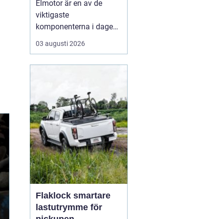
Elmotor är en av de
viktigaste
komponenterna i dagens
samhälle, från små
03 augusti 2026
hushållsapparater till
stora industrimaskiner.
En väl vald och rätt
skött
elmotor kan
ge hög
driftsäkerhet, lägre ...
Flaklock smartare
lastutrymme för