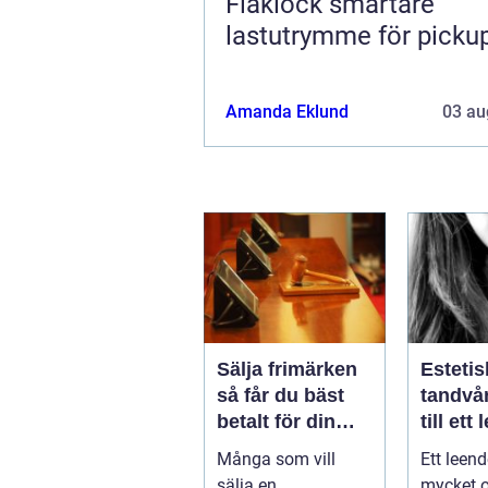
Flaklock smartare
lastutrymme för picku
Amanda Eklund
03 au
Sälja frimärken
Estetis
så får du bäst
tandvård v
betalt för din
till ett
samling
trivs 
Många som vill
Ett leen
sälja en
mycket 