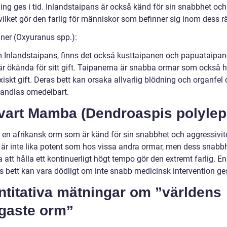
ng ges i tid. Inlandstaipans är också känd för sin snabbhet och 
vilket gör den farlig för människor som befinner sig inom dess r
aner (Oxyuranus spp.):
 Inlandstaipans, finns det också kusttaipanen och papuataipan
 är ökända för sitt gift. Taipanerna är snabba ormar som också h
iskt gift. Deras bett kan orsaka allvarlig blödning och organfel
handlas omedelbart.
vart Mamba (Dendroaspis polylepi
r en afrikansk orm som är känd för sin snabbhet och aggressivit
t är inte lika potent som hos vissa andra ormar, men dess snabb
att hålla ett kontinuerligt högt tempo gör den extremt farlig. En
bett kan vara dödligt om inte snabb medicinsk intervention ge
ntitativa mätningar om ”världens
igaste orm”