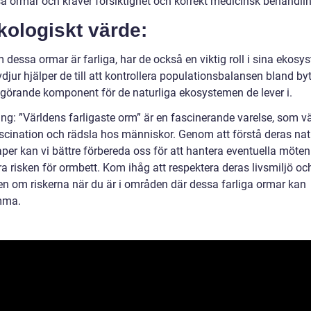
sa ormar och kräver försiktighet och korrekt medicinsk behandlin
kologiskt värde:
dessa ormar är farliga, har de också en viktig roll i sina ekosy
jur hjälper de till att kontrollera populationsbalansen bland byte
vgörande komponent för de naturliga ekosystemen de lever i.
ing: ”Världens farligaste orm” är en fascinerande varelse, som v
scination och rädsla hos människor. Genom att förstå deras nat
per kan vi bättre förbereda oss för att hantera eventuella möte
a risken för ormbett. Kom ihåg att respektera deras livsmiljö oc
n om riskerna när du är i områden där dessa farliga ormar kan
mma.