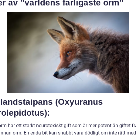
r av ”världens farligaste orm”
Inlandstaipans (Oxyuranus
olepidotus):
m har ett starkt neurotoxiskt gift som är mer potent än giftet f
nnan orm. En enda bit kan snabbt vara dödligt om inte rätt med