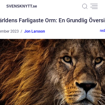
SVENSKNYTT.
se
ärldens Farligaste Orm: En Grundlig Översi
red
ember 2023
Jon Larsson