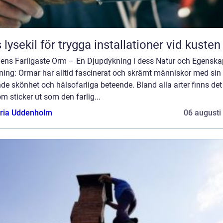
 lysekil för trygga installationer vid kusten
dens Farligaste Orm – En Djupdykning i dess Natur och Egenska
ning: Ormar har alltid fascinerat och skrämt människor med sin
de skönhet och hälsofarliga beteende. Bland alla arter finns de
m sticker ut som den farlig...
oria Uddenholm
06 augusti