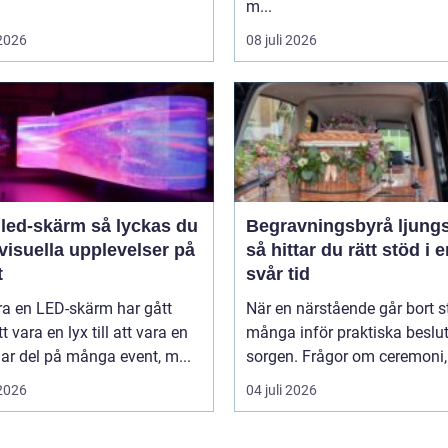
m...
 2026
08 juli 2026
-skärm så lyckas du
Begravningsbyrå ljung
visuella upplevelser på
så hittar du rätt stöd i 
t
svår tid
ra en LED-skärm har gått
När en närstående går bort s
t vara en lyx till att vara en
många inför praktiska beslut 
lar del på många event, m...
sorgen. Frågor om ceremoni, 
 2026
04 juli 2026