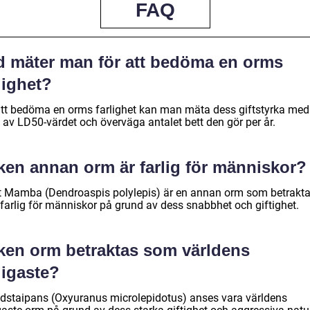
FAQ
d mäter man för att bedöma en orms
lighet?
att bedöma en orms farlighet kan man mäta dess giftstyrka med
 av LD50-värdet och överväga antalet bett den gör per år.
ken annan orm är farlig för människor?
t Mamba (Dendroaspis polylepis) är en annan orm som betrakt
farlig för människor på grund av dess snabbhet och giftighet.
lken orm betraktas som världens
ligaste?
ndstaipans (Oxyuranus microlepidotus) anses vara världens