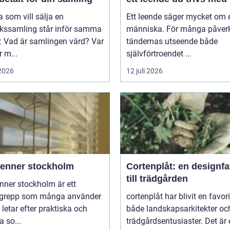
som vill sälja en
Ett leende säger mycket om 
rkssamling står inför samma
människa. För många påver
: Vad är samlingen värd? Var
tändernas utseende både
 m...
självförtroendet ...
 2026
12 juli 2026
ienner stockholm
Cortenplåt: en designfa
till trädgården
nner stockholm är ett
grepp som många använder
cortenplåt har blivit en favor
 letar efter praktiska och
både landskapsarkitekter oc
 so...
trädgårdsentusiaster. Det är 