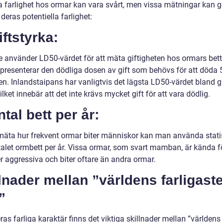
a farlighet hos ormar kan vara svårt, men vissa mätningar kan g
i deras potentiella farlighet:
iftstyrka:
e använder LD50-värdet för att mäta giftigheten hos ormars bett
epresenterar den dödliga dosen av gift som behövs för att döda
en. Inlandstaipans har vanligtvis det lägsta LD50-värdet bland g
ilket innebär att det inte krävs mycket gift för att vara dödlig.
ntal bett per år:
 mäta hur frekvent ormar biter människor kan man använda stati
talet ormbett per år. Vissa ormar, som svart mamban, är kända fö
r aggressiva och biter oftare än andra ormar.
lnader mellan ”världens farligast
”
ras farliga karaktär finns det viktiga skillnader mellan ”världens