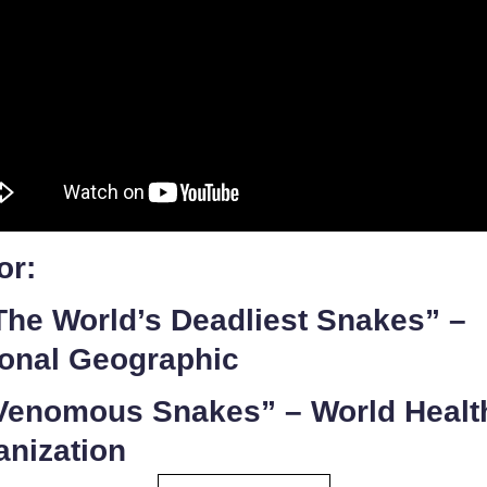
or:
The World’s Deadliest Snakes” –
ional Geographic
”Venomous Snakes” – World Healt
anization