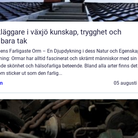
are i växjö kunskap, trygghet och
lbara tak
dens Farligaste Orm – En Djupdykning i dess Natur och Egenska
ning: Ormar har alltid fascinerat och skrämt människor med sin
de skönhet och hälsofarliga beteende. Bland alla arter finns de
m sticker ut som den farlig...
n
05 augusti