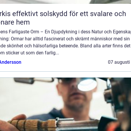
skydd för ett svalare och
önare hem
dens Farligaste Orm – En Djupdykning i dess Natur och Egenska
ning: Ormar har alltid fascinerat och skrämt människor med sin
de skönhet och hälsofarliga beteende. Bland alla arter finns de
m sticker ut som den farlig...
 Andersson
07 augusti