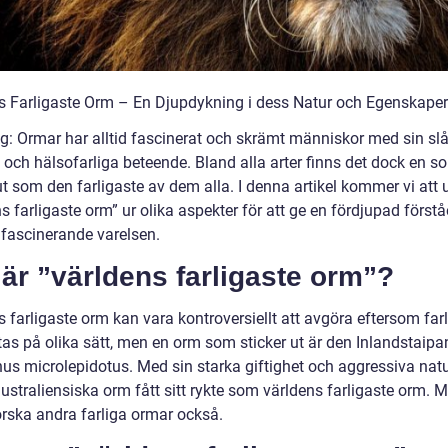
s Farligaste Orm – En Djupdykning i dess Natur och Egenskaper
ng: Ormar har alltid fascinerat och skrämt människor med sin sl
 och hälsofarliga beteende. Bland alla arter finns det dock en s
ut som den farligaste av dem alla. I denna artikel kommer vi att 
s farligaste orm” ur olika aspekter för att ge en fördjupad förstå
 fascinerande varelsen.
är ”världens farligaste orm”?
 farligaste orm kan vara kontroversiellt att avgöra eftersom far
as på olika sätt, men en orm som sticker ut är den Inlandstaipa
us microlepidotus. Med sin starka giftighet och aggressiva natu
straliensiska orm fått sitt rykte som världens farligaste orm. M
orska andra farliga ormar också.