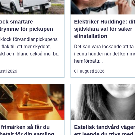
smartare
Elektriker Huddinge: dit
utrymme för pickupen
självklara val för säker
elinstallation
aklock förvandlar pickupens
flak till ett mer skyddat,
Det kan vara lockande att ta
skt och ibland också mer br...
i egna händer när det kommer
hemförbättr...
usti 2026
01 augusti 2026
imärken så får du
Estetisk tandvård vägen till
betalt för din samling
ett leende du trivs med