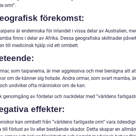
te orm”:
eografisk förekomst:
taipans är endemiska för inlandet i vissa delar av Australien, m
amba finns i delar av Afrika. Dessa geografiska skillnader påver
en till medicinsk hjälp vid ett ormbett.
eteende:
rmar, som taipanerna, är mer aggressiva och mer benägna att at
or om de känner sig hotade. Andra ormar, som svart mamba, ä
och undviker ofta människor om de kan.
sk genomgång av fördelar och nackdelar med ”världens farligast
egativa effekter:
niskor kan ormbett från ”världens farligaste orm” vara ödesdig
 till förlust av liv eller bestående skador. Detta skapar en allmä