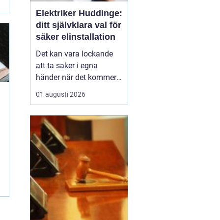
Elektriker Huddinge:
ditt självklara val för
säker elinstallation
Det kan vara lockande
att ta saker i egna
händer när det kommer
till hemförbättringar,
01 augusti 2026
men när det handlar om
elinstallationer är det
alltid bäst att vända sig
till ett proffs. I Huddinge
finns det många ...
n
.