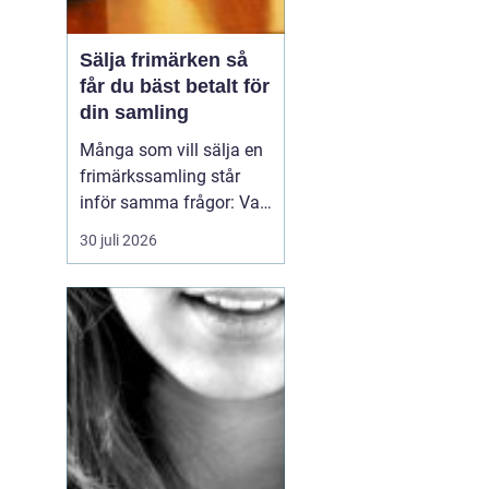
Sälja frimärken så
får du bäst betalt för
din samling
Många som vill sälja en
frimärkssamling står
inför samma frågor: Vad
är samlingen värd? Var
30 juli 2026
vänder man sig? Och hur
undviker man att sälja
för billigt? Oavsett om
samlingen är egen, ärvd
eller del av ett dödsbo
går det att skapa
ordning, få en rättvi...