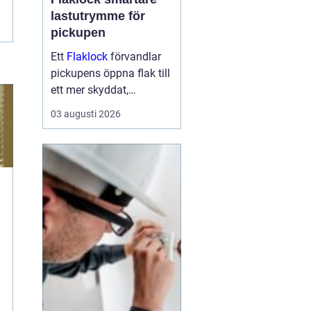
lastutrymme för
pickupen
Ett
Flaklock
förvandlar
pickupens öppna flak till
ett mer skyddat,
praktiskt och ibland
03 augusti 2026
också mer bränslesnålt
lastutrymme. För många
är skillnaden tydlig
redan efter första
veckan: mindre stök,
torrar...