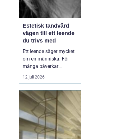
Estetisk tandvård
vägen till ett leende
du trivs med
Ett leende säger mycket
om en människa. För
många påverkar
tändernas utseende
12 juli 2026
både självförtroendet
och hur man upplever
sociala situationer.
estetisk tandvård
handlar om att skapa
et...