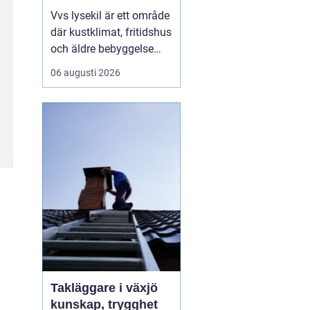
Vvs lysekil är ett område
där kustklimat, fritidshus
och äldre bebyggelse
ställer extra höga krav
06 augusti 2026
på rörarbeten,
värmesystem och
vatteninstallationer.
Många fastighetsägare
upplever en blandning
av återkommande
säsongsproblem, akuta
läckage och behov...
Takläggare i växjö
kunskap, trygghet