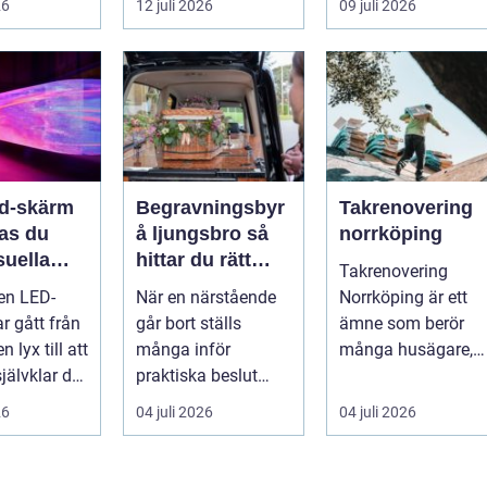
26
12 juli 2026
09 juli 2026
en värd?
både
snygga so...
er m...
självförtroendet ...
ed-skärm
Begravningsbyr
Takrenovering
kas du
å ljungsbro så
norrköping
suella
hittar du rätt
Takrenovering
elser på
stöd i en svår tid
 en LED-
När en närstående
Norrköping är ett
r gått från
går bort ställs
ämne som berör
n lyx till att
många inför
många husägare,
jälvklar del
praktiska beslut
bostadsrättsföreni
a event,
mitt i sorgen. Frågor
gar och fastighets..
26
04 juli 2026
04 juli 2026
om ceremoni, ju...