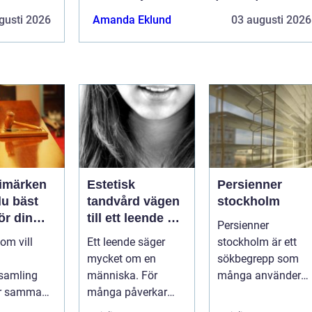
gusti 2026
Amanda Eklund
03 augusti 2026
rimärken
Estetisk
Persienner
du bäst
tandvård vägen
stockholm
för din
till ett leende du
Persienner
g
trivs med
om vill
Ett leende säger
stockholm är ett
mycket om en
sökbegrepp som
samling
människa. För
många använder
ör samma
många påverkar
när de letar efter
Vad är
tändernas utseende
praktiska och