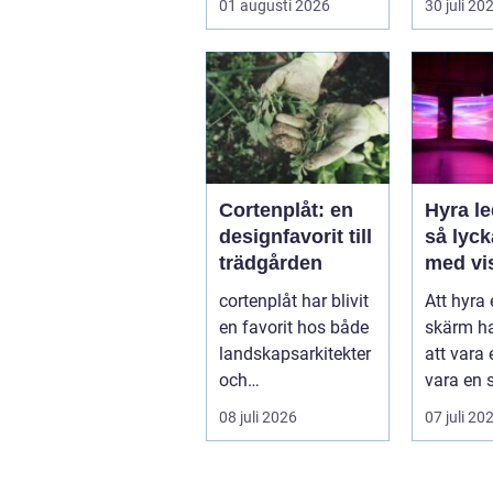
01 augusti 2026
30 juli 20
samling
Var vänd
Cortenplåt: en
Hyra l
designfavorit till
så lyc
trädgården
med vi
upplev
cortenplåt har blivit
Att hyra
event
en favorit hos både
skärm ha
landskapsarkitekter
att vara e
och
vara en s
trädgårdsentusiaste
på mång
08 juli 2026
07 juli 20
r. Det är ett m...
m...