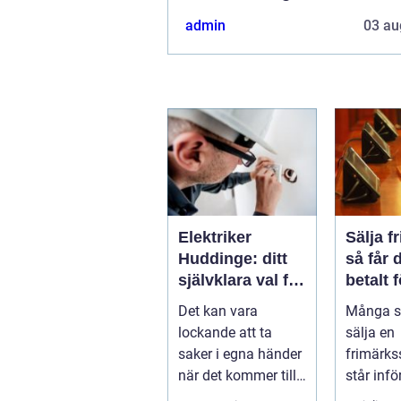
admin
03 au
Elektriker
Sälja f
Huddinge: ditt
så får 
självklara val för
betalt 
säker
samlin
Det kan vara
Många s
elinstallation
lockande att ta
sälja en
saker i egna händer
frimärks
när det kommer till
står inf
hemförbättr...
frågor: 