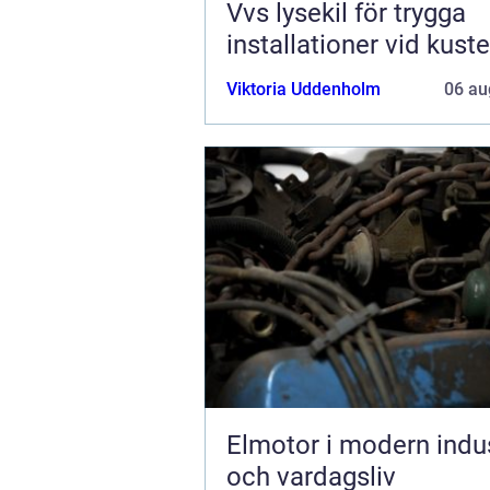
Vvs lysekil för trygga
installationer vid kust
Viktoria Uddenholm
06 au
Elmotor i modern indus
och vardagsliv