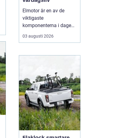
vardagsliv
Elmotor är en av de
viktigaste
komponenterna i dagens
samhälle, från små
03 augusti 2026
hushållsapparater till
stora industrimaskiner.
En väl vald och rätt
skött
elmotor kan
ge hög
driftsäkerhet, lägre ...
Flaklock smartare