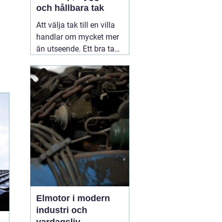
och hållbara tak
Att välja tak till en villa
handlar om mycket mer
än utseende. Ett bra tak
skyddar huset mot regn,
snö, blåst och fukt, och
påverkar både
inomhusklimat och
ekonomi. I en stad med
skiftande väder som
Växjö blir valet av
material, utförande
05
augusti 2026
Elmotor i modern
industri och