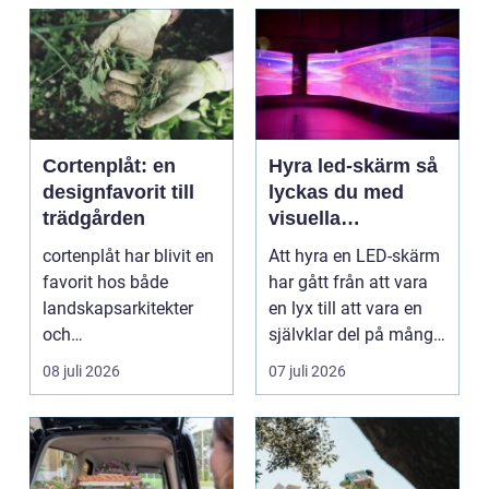
Cortenplåt: en
Hyra led-skärm så
designfavorit till
lyckas du med
trädgården
visuella
upplevelser på
cortenplåt har blivit en
Att hyra en LED-skärm
event
favorit hos både
har gått från att vara
landskapsarkitekter
en lyx till att vara en
och
självklar del på många
trädgårdsentusiaster.
event, m...
08 juli 2026
07 juli 2026
Det är ett m...