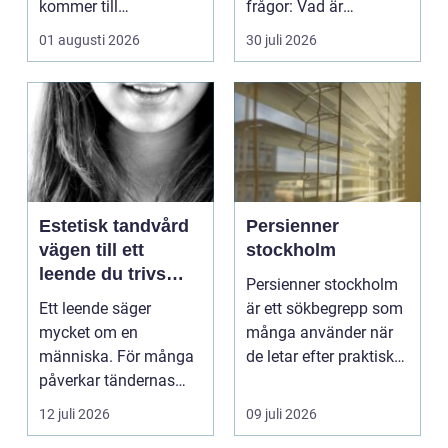
kommer till
frågor: Vad är
hemförbättr...
samlingen värd? Var
01 augusti 2026
30 juli 2026
vänder m...
Estetisk tandvård
Persienner
vägen till ett
stockholm
leende du trivs
Persienner stockholm
med
Ett leende säger
är ett sökbegrepp som
mycket om en
många använder när
människa. För många
de letar efter praktiska
påverkar tändernas
och snygga so...
utseende både
12 juli 2026
09 juli 2026
självförtroendet ...