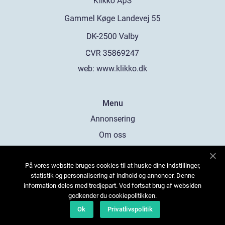
web:
www.klikko.dk
Menu
Annonsering
Om oss
Cookies
På vores website bruges cookies til at huske dine indstillinger,
Kontakta oss
statistik og personalisering af indhold og annoncer. Denne
Sitemap
information deles med tredjepart. Ved fortsat brug af websiden
godkender du cookiepolitikken.
Ok
Privatlivspolitik