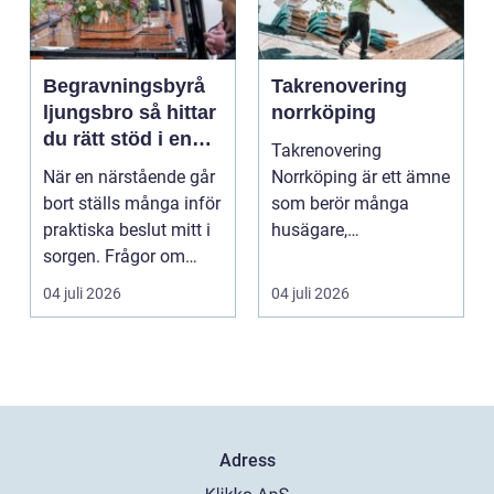
Begravningsbyrå
Takrenovering
ljungsbro så hittar
norrköping
du rätt stöd i en
Takrenovering
svår tid
När en närstående går
Norrköping är ett ämne
bort ställs många inför
som berör många
praktiska beslut mitt i
husägare,
sorgen. Frågor om
bostadsrättsföreningar
ceremoni, ju...
och fastighets...
04 juli 2026
04 juli 2026
Adress