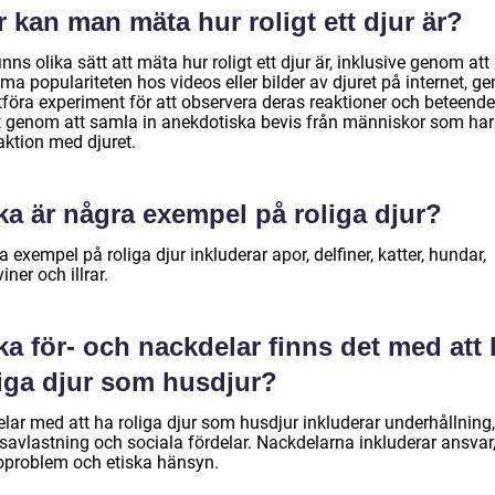
 kan man mäta hur roligt ett djur är?
inns olika sätt att mäta hur roligt ett djur är, inklusive genom att
a populariteten hos videos eller bilder av djuret på internet, g
tföra experiment för att observera deras reaktioner och beteende
 genom att samla in anekdotiska bevis från människor som har
aktion med djuret.
ka är några exempel på roliga djur?
 exempel på roliga djur inkluderar apor, delfiner, katter, hundar,
iner och illrar.
ka för- och nackdelar finns det med att
liga djur som husdjur?
lar med att ha roliga djur som husdjur inkluderar underhållning,
ssavlastning och sociala fördelar. Nackdelarna inkluderar ansvar
oproblem och etiska hänsyn.