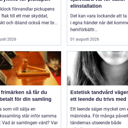
elinstallation
aklock förvandlar pickupens
flak till ett mer skyddat,
Det kan vara lockande att ta
skt och ibland också mer br...
i egna händer när det kommer
hemförbättr...
usti 2026
01 augusti 2026
imärken så får du
Estetisk tandvård vägen till
betalt för din samling
ett leende du trivs med
som vill sälja en
Ett leende säger mycket om 
rkssamling står inför samma
människa. För många påver
: Vad är samlingen värd? Var
tändernas utseende både