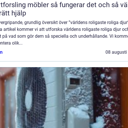
ling möbler så fungerar det och så väljer
rätt hjälp
ergripande, grundlig översikt över ”världens roligaste roliga djur”
 artikel kommer vi att utforska världens roligaste roliga djur oc
tt på vad som gör dem så speciella och underhållande. Vi komme
ntera olik...
n
08 augusti