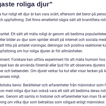
gaste roliga djur”
 hur roligt ett djur är kan vara svårt, eftersom det beror på perso
 uppfattning. Det finns emellertid några sätt att kvantifiera rol
aritet: Ett sätt att mäta roligt är genom att bedöma popularitet
ller bilder av djur som sprider skratt på internet och sociala medi
t titta på antalet visningar, delningar och positiva reaktioner 
ppfattning om hur roliga djuren är för allmänheten.
riment: Forskare kan utföra experiment för att mäta humorn hos 
mpel kan de använda föremål eller ljud för att observera djurens
er och beteenden. Om djuret verkar ha kul eller visar tecken på l
anses roligt.
dotiska bevis: Berättelser och erfarenheter från människor som 
ion med roliga djur kan också vara ett sätt att bedöma deras rol
en. Genom att samla in historier och erfarenheter kan man få e
ning om vilka djur som betraktas som roligast enligt människor.