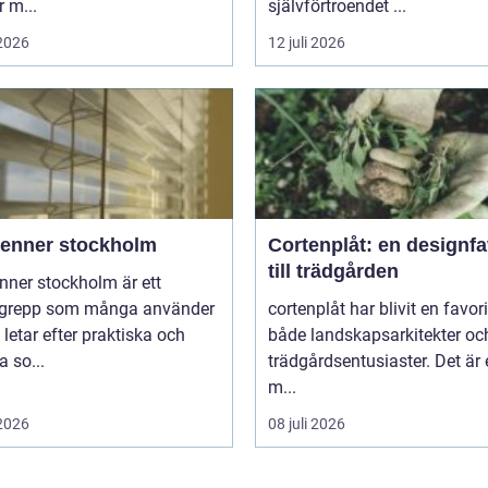
 m...
självförtroendet ...
 2026
12 juli 2026
ienner stockholm
Cortenplåt: en designfa
till trädgården
nner stockholm är ett
grepp som många använder
cortenplåt har blivit en favor
 letar efter praktiska och
både landskapsarkitekter oc
 so...
trädgårdsentusiaster. Det är 
m...
 2026
08 juli 2026