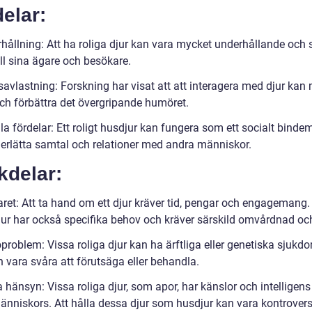
elar:
rhållning: Att ha roliga djur kan vara mycket underhållande och 
ill sina ägare och besökare.
savlastning: Forskning har visat att att interagera med djur kan
och förbättra det övergripande humöret.
la fördelar: Ett roligt husdjur kan fungera som ett socialt binde
erlätta samtal och relationer med andra människor.
kdelar:
aret: Att ta hand om ett djur kräver tid, pengar och engageman
djur har också specifika behov och kräver särskild omvårdnad och
problem: Vissa roliga djur kan ha ärftliga eller genetiska sjukd
 vara svåra att förutsäga eller behandla.
a hänsyn: Vissa roliga djur, som apor, har känslor och intelligen
änniskors. Att hålla dessa djur som husdjur kan vara kontroversi