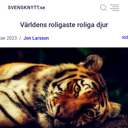
SVENSKNYTT.
se
Världens roligaste roliga djur
red
ber 2023
Jon Larsson