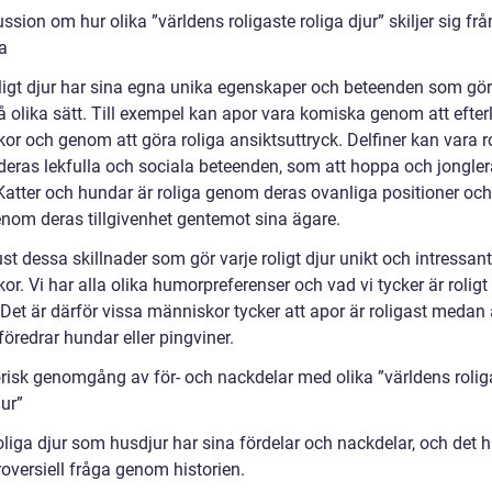
ssion om hur olika ”världens roligaste roliga djur” skiljer sig frå
a
oligt djur har sina egna unika egenskaper och beteenden som gö
å olika sätt. Till exempel kan apor vara komiska genom att efter
or och genom att göra roliga ansiktsuttryck. Delfiner kan vara r
eras lekfulla och sociala beteenden, som att hoppa och jongle
Katter och hundar är roliga genom deras ovanliga positioner och 
nom deras tillgivenhet gentemot sina ägare.
ust dessa skillnader som gör varje roligt djur unikt och intressant
r. Vi har alla olika humorpreferenser och vad vi tycker är roligt
 Det är därför vissa människor tycker att apor är roligast medan
öredrar hundar eller pingviner.
orisk genomgång av för- och nackdelar med olika ”världens rolig
jur”
oliga djur som husdjur har sina fördelar och nackdelar, och det h
oversiell fråga genom historien.