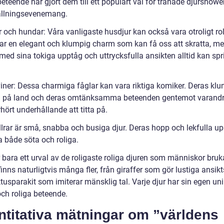
eteende har gjort dem till ett populärt val för tränade djurshowe
llningsevenemang.
r och hundar: Våra vanligaste husdjur kan också vara otroligt rol
har en elegant och klumpig charm som kan få oss att skratta, m
med sina tokiga upptåg och uttrycksfulla ansikten alltid kan spr
viner: Dessa charmiga fåglar kan vara riktiga komiker. Deras kl
l på land och deras omtänksamma beteenden gentemot varand
hört underhållande att titta på.
: Illrar är små, snabba och busiga djur. Deras hopp och lekfulla u
a både söta och roliga.
 bara ett urval av de roligaste roliga djuren som människor bruk
finns naturligtvis många fler, från giraffer som gör lustiga ansik
ektusparakit som imiterar mänsklig tal. Varje djur har sin egen un
ch roliga beteende.
ntitativa mätningar om ”världens