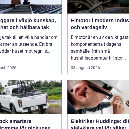
are i växjö kunskap,
Elmotor i modern indus
het och hållbara tak
och vardagsliv
lja tak till en villa handlar om
Elmotor är en av de viktigast
 mer än utseende. Ett bra
komponenterna i dagens
yddar huset mot regn, s...
samhälle, från små
hushållsapparater till stor...
usti 2026
03 augusti 2026
smartare
Elektriker Huddinge: dit
utrymme för pickupen
självklara val för säker