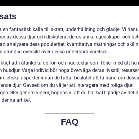
sats
 en fantastisk källa till skratt, underhållning och glädje. Vi har 
yper av dessa djur och diskuterat deras unika egenskaper och be
tt analysera dess popularitet, kvantitativa mätningar och skilln
en grundlig översikt över dessa underbara varelser.
iktigt att i åtanke ta de för- och nackdelar som följer med att ha 
 husdjur. Varje individ bör noga överväga deras livsstil, resurse
are etiska aspekter innan de fattar beslutet att ta hand om dess
ande djur. Oavsett om du väljer att interagera med roliga djur
gen eller genom videor, hoppas vi att du har haft glädje av det d
 i denna artikel.
FAQ