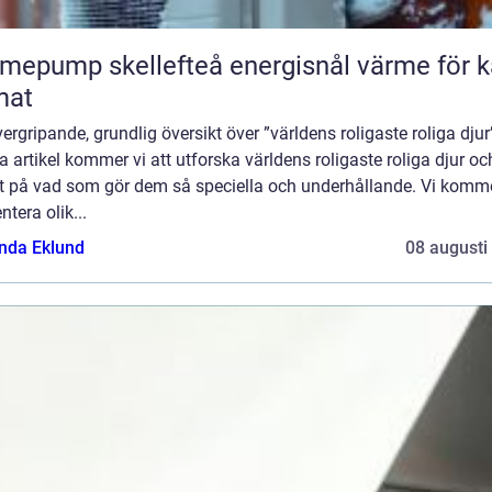
ump skellefteå energisnål värme för kallt
mat
ergripande, grundlig översikt över ”världens roligaste roliga djur”
 artikel kommer vi att utforska världens roligaste roliga djur oc
tt på vad som gör dem så speciella och underhållande. Vi komme
ntera olik...
da Eklund
08 augusti