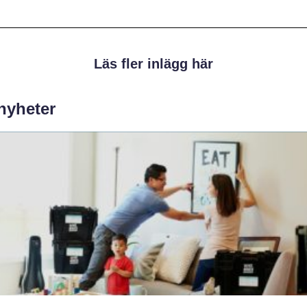
Läs fler inlägg här
 nyheter