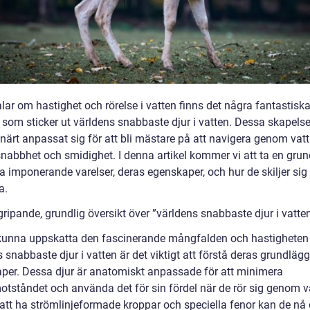
alar om hastighet och rörelse i vatten finns det några fantastisk
 som sticker ut världens snabbaste djur i vatten. Dessa skapelse
onärt anpassat sig för att bli mästare på att navigera genom vat
snabbhet och smidighet. I denna artikel kommer vi att ta en grundl
a imponerande varelser, deras egenskaper, och hur de skiljer sig
a.
ripande, grundlig översikt över ”världens snabbaste djur i vatte
 kunna uppskatta den fascinerande mångfalden och hastigheten
 snabbaste djur i vatten är det viktigt att förstå deras grundlä
per. Dessa djur är anatomiskt anpassade för att minimera
otståndet och använda det för sin fördel när de rör sig genom v
tt ha strömlinjeformade kroppar och speciella fenor kan de nå o