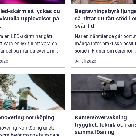
-skärm så lyckas du
Begravningsbyrå ljung
visuella upplevelser på
så hittar du rätt stöd i 
t
svår tid
ra en LED-skärm har gått
När en närstående går bort s
t vara en lyx till att vara en
många inför praktiska beslut 
lar del på många event, m...
sorgen. Frågor om ceremoni, 
 2026
04 juli 2026
enovering norrköping
Kameraövervakning
trygghet, teknik och ans
overing Norrköping är ett
samma lösning
som berör många husägare,