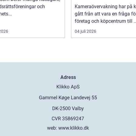
dsrättsföreningar och
Kameraövervakning har på ko
hets...
gått från att vara en fråga fö
företag och köpcentrum till ..
 2026
04 juli 2026
Adress
web:
www.klikko.dk