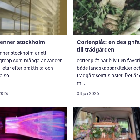
ienner stockholm
Cortenplåt: en designfa
till trädgården
nner stockholm är ett
grepp som många använder
cortenplåt har blivit en favor
 letar efter praktiska och
både landskapsarkitekter oc
 so...
trädgårdsentusiaster. Det är 
m...
 2026
08 juli 2026