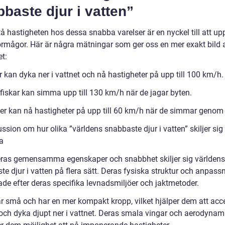
baste djur i vatten”
tå hastigheten hos dessa snabba varelser är en nyckel till att up
örmågor. Här är några mätningar som ger oss en mer exakt bild 
t:
 kan dyka ner i vattnet och nå hastigheter på upp till 100 km/h.
fiskar kan simma upp till 130 km/h när de jagar byten.
ner kan nå hastigheter på upp till 60 km/h när de simmar genom 
ssion om hur olika ”världens snabbaste djur i vatten” skiljer sig
a
eras gemensamma egenskaper och snabbhet skiljer sig världens
e djur i vatten på flera sätt. Deras fysiska struktur och anpass
de efter deras specifika levnadsmiljöer och jaktmetoder.
är små och har en mer kompakt kropp, vilket hjälper dem att acc
och dyka djupt ner i vattnet. Deras smala vingar och aerodynam