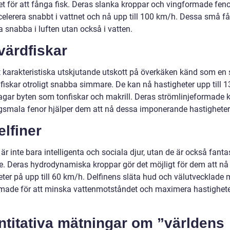
t för att fånga fisk. Deras slanka kroppar och vingformade fenor
elerera snabbt i vattnet och nå upp till 100 km/h. Dessa små få
a snabba i luften utan också i vatten.
värdfiskar
t karakteristiska utskjutande utskott på överkäken känd som en 
dfiskar otroligt snabba simmare. De kan nå hastigheter upp till 
jagar byten som tonfiskar och makrill. Deras strömlinjeformade 
gsmala fenor hjälper dem att nå dessa imponerande hastigheter
elfiner
 är inte bara intelligenta och sociala djur, utan de är också fanta
. Deras hydrodynamiska kroppar gör det möjligt för dem att nå
eter på upp till 60 km/h. Delfinens släta hud och välutvecklade 
rmade för att minska vattenmotståndet och maximera hastighete
ntitativa mätningar om ”världens