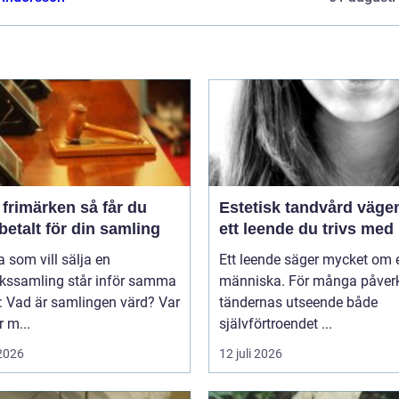
imärken så får du
Estetisk tandvård vägen till
betalt för din samling
ett leende du trivs med
som vill sälja en
Ett leende säger mycket om 
rkssamling står inför samma
människa. För många påver
: Vad är samlingen värd? Var
tändernas utseende både
 m...
självförtroendet ...
 2026
12 juli 2026