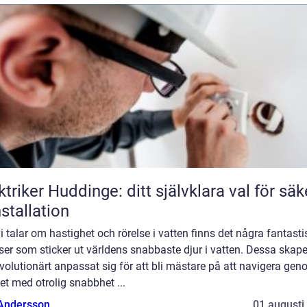
ktriker Huddinge: ditt självklara val för säk
nstallation
i talar om hastighet och rörelse i vatten finns det några fantast
ser som sticker ut världens snabbaste djur i vatten. Dessa skape
volutionärt anpassat sig för att bli mästare på att navigera ge
et med otrolig snabbhet ...
 Andersson
01 augusti