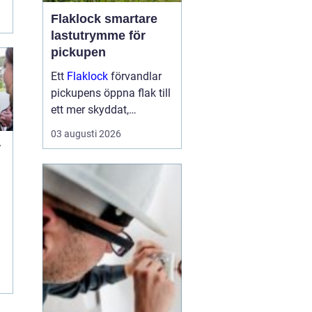
e
Flaklock smartare
lastutrymme för
pickupen
Ett
Flaklock
förvandlar
pickupens öppna flak till
ett mer skyddat,
praktiskt och ibland
03 augusti 2026
också mer bränslesnålt
r
lastutrymme. För många
är skillnaden tydlig
redan efter första
d
veckan: mindre stök,
torrar...
r