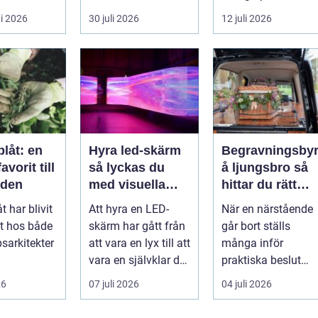
tr...
frågor: Vad är
tändernas utseend
i 2026
30 juli 2026
12 juli 2026
samlingen värd?
både
Var vänder m...
självförtroendet ...
låt: en
Hyra led-skärm
Begravningsby
vorit till
så lyckas du
å ljungsbro så
rden
med visuella
hittar du rätt
upplevelser på
stöd i en svår ti
t har blivit
Att hyra en LED-
När en närstående
event
it hos både
skärm har gått från
går bort ställs
sarkitekter
att vara en lyx till att
många inför
vara en självklar del
praktiska beslut
sentusiaste
på många event,
mitt i sorgen. Frågo
26
07 juli 2026
04 juli 2026
ett m...
m...
om ceremoni, ju...