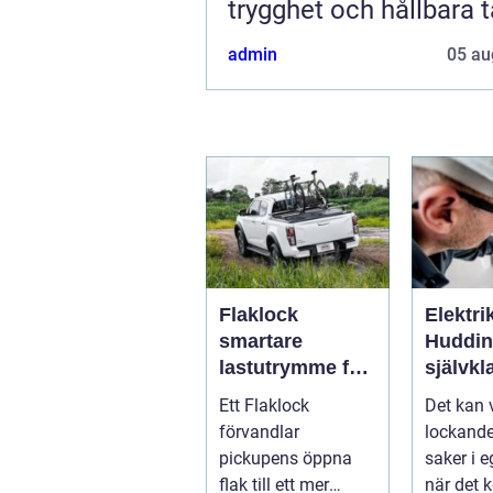
trygghet och hållbara 
admin
05 au
Flaklock
Elektri
smartare
Hudding
lastutrymme för
självkl
pickupen
säker
Ett Flaklock
Det kan 
elinsta
förvandlar
lockande
pickupens öppna
saker i 
flak till ett mer
när det 