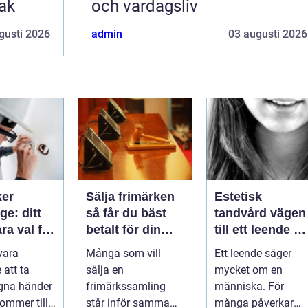
tak
och vardagsliv
gusti 2026
admin
03 augusti 2026
ker
Sälja frimärken
Estetisk
e: ditt
så får du bäst
tandvård vägen
ara val för
betalt för din
till ett leende d
samling
trivs med
vara
Många som vill
Ett leende säger
llation
 att ta
sälja en
mycket om en
egna händer
frimärkssamling
människa. För
kommer till
står inför samma
många påverkar