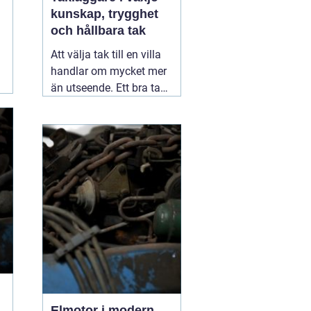
kunskap, trygghet
och hållbara tak
Att välja tak till en villa
handlar om mycket mer
än utseende. Ett bra tak
skyddar huset mot regn,
snö, blåst och fukt, och
påverkar både
inomhusklimat och
ekonomi. I en stad med
skiftande väder som
Växjö blir valet av
material, utförande
05
augusti 2026
Elmotor i modern