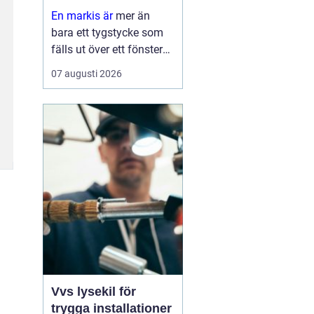
hem
En markis är
mer än
bara ett tygstycke som
fälls ut över ett fönster
eller en altan. Rätt utvalt
07 augusti 2026
solskydd kan sänka
inomhustemperaturen,
skydda möbler och golv
mot blekning och
samtidigt ge huset et...
Vvs lysekil för
trygga installationer