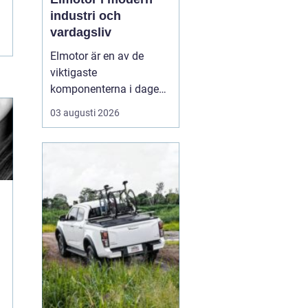
industri och
vardagsliv
Elmotor är en av de
viktigaste
komponenterna i dagens
samhälle, från små
03 augusti 2026
hushållsapparater till
stora industrimaskiner.
En väl vald och rätt
skött
elmotor kan
ge hög
driftsäkerhet, lägre ...
u