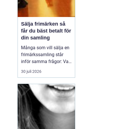
Sälja frimärken så
får du bäst betalt för
din samling
Många som vill sälja en
frimärkssamling står
inför samma frågor: Vad
är samlingen värd? Var
30 juli 2026
vänder man sig? Och hur
undviker man att sälja
för billigt? Oavsett om
samlingen är egen, ärvd
eller del av ett dödsbo
går det att skapa
ordning, få en rättvi...