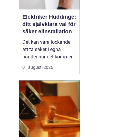
Elektriker Huddinge:
ditt självklara val för
säker elinstallation
Det kan vara lockande
att ta saker i egna
händer när det kommer
till hemförbättringar,
01 augusti 2026
men när det handlar om
elinstallationer är det
alltid bäst att vända sig
till ett proffs. I Huddinge
finns det många ...