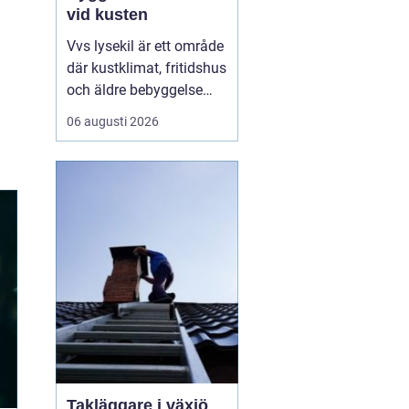
vid kusten
Vvs lysekil är ett område
där kustklimat, fritidshus
och äldre bebyggelse
ställer extra höga krav
06 augusti 2026
på rörarbeten,
värmesystem och
vatteninstallationer.
Många fastighetsägare
upplever en blandning
av återkommande
säsongsproblem, akuta
läckage och behov...
Takläggare i växjö