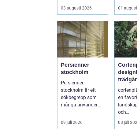
skyddat, praktiskt
hemförbät
03 augusti 2026
01 august
och ibland också
mer br...
Persienner
Cortenp
stockholm
designfa
trädgå
Persienner
stockholm är ett
cortenplå
sökbegrepp som
en favor
många använder
landskap
när de letar efter
och
praktiska och
trädgård
09 juli 2026
08 juli 20
snygga so...
r. Det är 