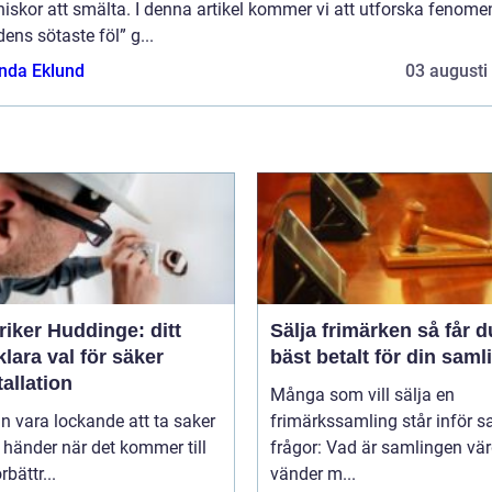
skor att smälta. I denna artikel kommer vi att utforska fenome
dens sötaste föl” g...
da Eklund
03 augusti
riker Huddinge: ditt
Sälja frimärken så får du
klara val för säker
bäst betalt för din saml
tallation
Många som vill sälja en
n vara lockande att ta saker
frimärkssamling står inför
 händer när det kommer till
frågor: Vad är samlingen vä
bättr...
vänder m...