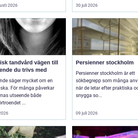
usti 2026
30 juli 2026
k tandvård vägen till
Persienner stockholm
eende du trivs med
Persienner stockholm är ett
eende säger mycket om en
sökbegrepp som många anv
ska. För många påverkar
när de letar efter praktiska o
rnas utseende både
snygga so...
örtroendet ...
 2026
09 juli 2026