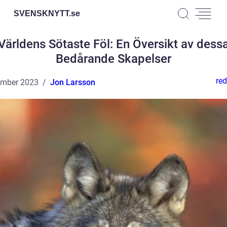
SVENSKNYTT.
se
Världens Sötaste Föl: En Översikt av dess
Bedårande Skapelser
red
ember 2023
Jon Larsson