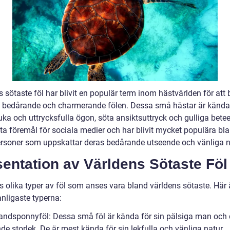
 sötaste föl har blivit en populär term inom hästvärlden för att 
 bedårande och charmerande fölen. Dessa små hästar är kända
uka och uttrycksfulla ögon, söta ansiktsuttryck och gulliga bete
fta föremål för sociala medier och har blivit mycket populära bl
ersoner som uppskattar deras bedårande utseende och vänliga n
entation av Världens Sötaste Föl
s olika typer av föl som anses vara bland världens sötaste. Här 
anligaste typerna:
landsponnyföl: Dessa små föl är kända för sin pälsiga man och
e storlek. De är mest kända för sin lekfulla och vänliga natur.