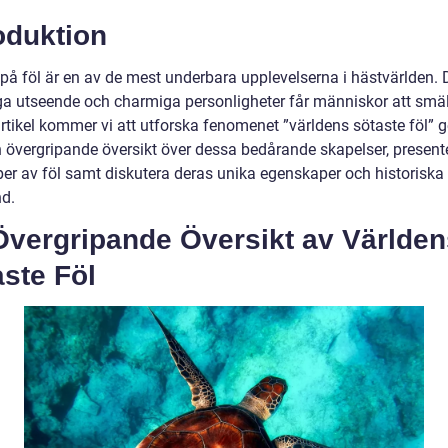
oduktion
a på föl är en av de mest underbara upplevelserna i hästvärlden.
ga utseende och charmiga personligheter får människor att smält
rtikel kommer vi att utforska fenomenet ”världens sötaste föl”
en övergripande översikt över dessa bedårande skapelser, present
yper av föl samt diskutera deras unika egenskaper och historiska
d.
Övergripande Översikt av Världen
ste Föl