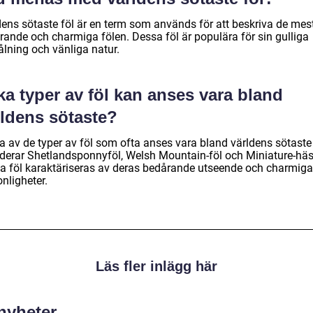
dens sötaste föl är en term som används för att beskriva de mes
rande och charmiga fölen. Dessa föl är populära för sin gulliga
ålning och vänliga natur.
ka typer av föl kan anses vara bland
rldens sötaste?
a av de typer av föl som ofta anses vara bland världens sötaste
uderar Shetlandsponnyföl, Welsh Mountain-föl och Miniature-häs
a föl karaktäriseras av deras bedårande utseende och charmiga
nligheter.
Läs fler inlägg här
 nyheter