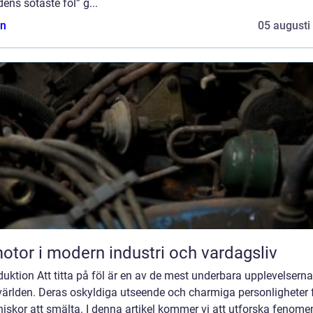
dens sötaste föl” g...
n
05 augusti
otor i modern industri och vardagsliv
duktion Att titta på föl är en av de mest underbara upplevelserna
världen. Deras oskyldiga utseende och charmiga personligheter 
skor att smälta. I denna artikel kommer vi att utforska fenome