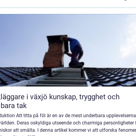
are i växjö kunskap, trygghet och
lbara tak
duktion Att titta på föl är en av de mest underbara upplevelserna
världen. Deras oskyldiga utseende och charmiga personligheter 
skor att smälta. I denna artikel kommer vi att utforska fenome