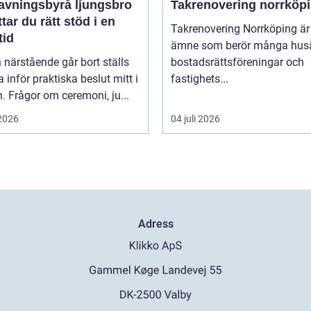
avningsbyrå ljungsbro
Takrenovering norrköp
ttar du rätt stöd i en
Takrenovering Norrköping är 
tid
ämne som berör många husä
 närstående går bort ställs
bostadsrättsföreningar och
inför praktiska beslut mitt i
fastighets...
. Frågor om ceremoni, ju...
 2026
04 juli 2026
Adress