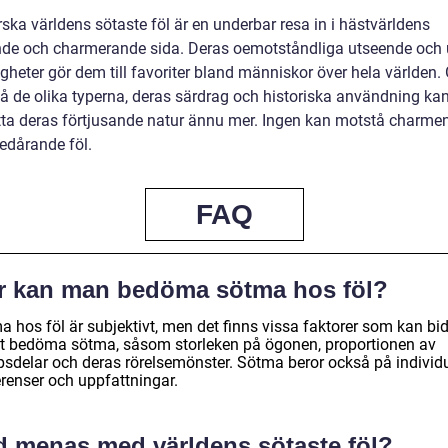
rska världens sötaste föl är en underbar resa in i hästvärldens
de och charmerande sida. Deras oemotståndliga utseende och 
igheter gör dem till favoriter bland människor över hela världen
tå de olika typerna, deras särdrag och historiska användning kan
ta deras förtjusande natur ännu mer. Ingen kan motstå charme
edårande föl.
FAQ
r kan man bedöma sötma hos föl?
a hos föl är subjektivt, men det finns vissa faktorer som kan bi
 att bedöma sötma, såsom storleken på ögonen, proportionen av
psdelar och deras rörelsemönster. Sötma beror också på individ
erenser och uppfattningar.
d menas med världens sötaste föl?