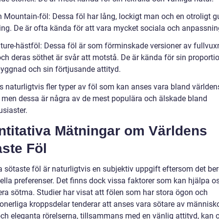
 Mountain-föl: Dessa föl har lång, lockigt man och en otroligt gu
ning. De är ofta kända för att vara mycket sociala och anpassni
ature-hästföl: Dessa föl är som förminskade versioner av fullvux
ch deras söthet är svår att motstå. De är kända för sin proporti
yggnad och sin förtjusande attityd.
s naturligtvis fler typer av föl som kan anses vara bland världen
, men dessa är några av de mest populära och älskade bland
siaster.
ntitativa Mätningar om Världens
ste Föl
 sötaste föl är naturligtvis en subjektiv uppgift eftersom det be
ella preferenser. Det finns dock vissa faktorer som kan hjälpa os
era sötma. Studier har visat att fölen som har stora ögon och
ionerliga kroppsdelar tenderar att anses vara sötare av människo
ch eleganta rörelserna, tillsammans med en vänlig attityd, kan 