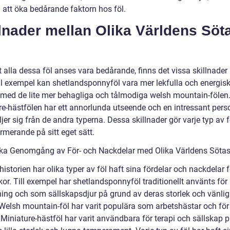
ll att öka bedårande faktorn hos föl.
lnader mellan Olika Världens Söt
t alla dessa föl anses vara bedårande, finns det vissa skillnader
ll exempel kan shetlandsponnyföl vara mer lekfulla och energis
 med de lite mer behagliga och tålmodiga welsh mountain-fölen
re-hästfölen har ett annorlunda utseende och en intressant pers
jer sig från de andra typerna. Dessa skillnader gör varje typ av f
rmerande på sitt eget sätt.
ska Genomgång av För- och Nackdelar med Olika Världens Sötas
storien har olika typer av föl haft sina fördelar och nackdelar f
or. Till exempel har shetlandsponnyföl traditionellt använts för
ning och som sällskapsdjur på grund av deras storlek och vänli
. Welsh mountain-föl har varit populära som arbetshästar och fö
 Miniature-hästföl har varit användbara för terapi och sällskap 