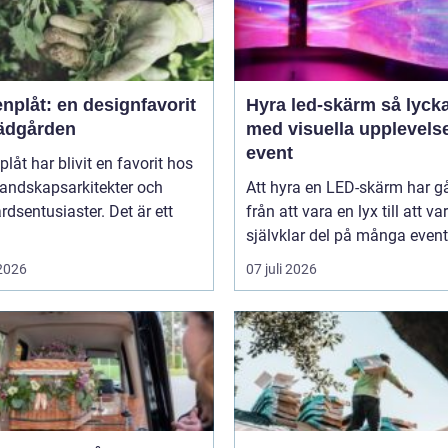
nplåt: en designfavorit
Hyra led-skärm så lyckas du
trädgården
med visuella upplevels
event
plåt har blivit en favorit hos
landskapsarkitekter och
Att hyra en LED-skärm har gå
rdsentusiaster. Det är ett
från att vara en lyx till att va
självklar del på många event,
 2026
07 juli 2026