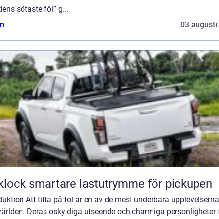
dens sötaste föl” g...
n
03 augusti
Flaklock smartare lastutrymme för pickupen
duktion Att titta på föl är en av de mest underbara upplevelserna
världen. Deras oskyldiga utseende och charmiga personligheter 