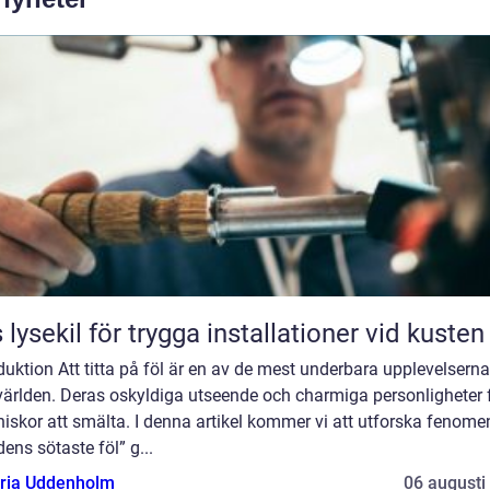
 lysekil för trygga installationer vid kusten
duktion Att titta på föl är en av de mest underbara upplevelserna
världen. Deras oskyldiga utseende och charmiga personligheter 
skor att smälta. I denna artikel kommer vi att utforska fenome
dens sötaste föl” g...
oria Uddenholm
06 augusti