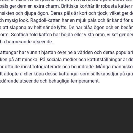
 päls ger dem en extra charm. Brittiska korthår är robusta katter
sikten och djupa ögon. Deras päls är kort och tjock, vilket ger 
ch mysig look. Ragdoll-katten har en mjuk päls och är känd för s
 att slappna av helt när de lyfts. De har blåa ögon och en bedå
orm. Scottish fold-katten har böjda eller vikta öron, vilket ger de
ch charmerande utseende.
ttungar har vunnit hjärtan över hela världen och deras popularit
cken på att minska. På sociala medier och kattutställningar är d
ar ofta de mest fotograferade och beundrade. Många människor
tt adoptera eller köpa dessa kattungar som sällskapsdjur på gr
edårande utseende och behagliga temperament.