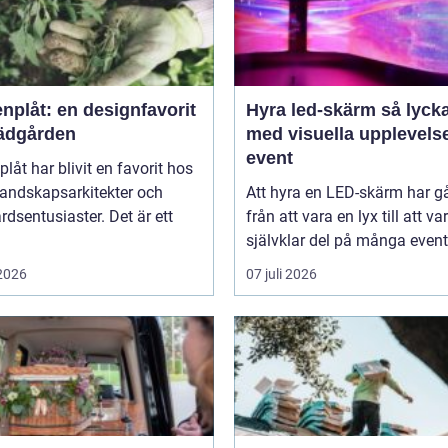
nplåt: en designfavorit
Hyra led-skärm så lyckas du
trädgården
med visuella upplevels
event
plåt har blivit en favorit hos
landskapsarkitekter och
Att hyra en LED-skärm har gå
rdsentusiaster. Det är ett
från att vara en lyx till att va
självklar del på många event,
 2026
07 juli 2026