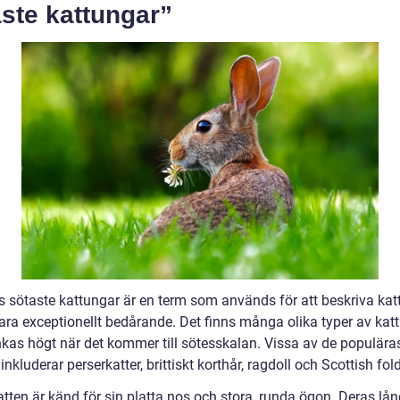
ste kattungar”
s sötaste kattungar är en term som används för att beskriva kat
ara exceptionellt bedårande. Det finns många olika typer av kat
kas högt när det kommer till sötesskalan. Vissa av de populära
inkluderar perserkatter, brittiskt korthår, ragdoll och Scottish fold
tten är känd för sin platta nos och stora, runda ögon. Deras lån