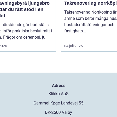
avningsbyrå ljungsbro
Takrenovering norrköp
ttar du rätt stöd i en
Takrenovering Norrköping är 
tid
ämne som berör många husä
 närstående går bort ställs
bostadsrättsföreningar och
inför praktiska beslut mitt i
fastighets...
. Frågor om ceremoni, ju...
 2026
04 juli 2026
Adress