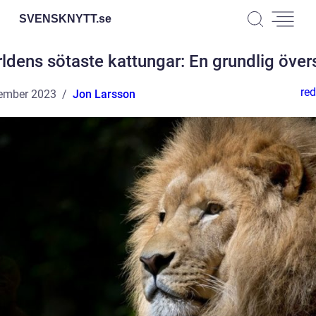
SVENSKNYTT.
se
ldens sötaste kattungar: En grundlig över
red
ember 2023
Jon Larsson