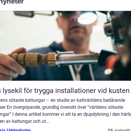
 nyheter
 lysekil för trygga installationer vid kusten
dens sötaste kattungar – en studie av kattvärldens bedårande
ser En övergripande, grundlig översikt över ”världens sötaste
ngar” I denna artikel kommer vi att ta en djupdykning i den härl
en av kattungar och ut...
oria Uddenholm
06 augusti