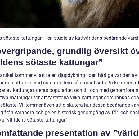
s sötaste kattungar – en studie av kattvärldens bedårande varel
vergripande, grundlig översikt ö
ldens sötaste kattungar”
artikel kommer vi att ta en djupdykning i den härliga världen av
ar och utforska vad som gör dem så otroligt söta. Vi kommer att 
yper av kattungar, deras popularitet och till och med genomföra 
ativa mätningar för att fastställa vilka kattungar som rankas so
 sötaste. Vi kommer även att diskutera hur dessa bedårande var
 sig från varandra och ge en historisk genomgång av för- och nac
ka ”världens sötaste kattungar”.
omfattande presentation av ”värl