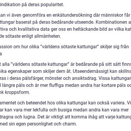
 indikation på deras popularitet.
kan vi även genomföra en enkätundersökning där människor får
attungar baserat på deras bedårande utseende. Kombinationen 
tiva och kvalitativa data ger oss en heltäckande bild av vilka ka
de sötaste enligt allmänheten.
ssion om hur olika ”världens sötaste kattungar” skiljer sig från
a
t alla ”världens sötaste kattungar” är bedårande på sitt sätt finn
ika egenskaper som skiljer dem åt. Utseendemässigt kan skilln
as i deras pälsfärger, mönster och ansiktsdrag. Vissa kattungar h
 längre päls och är mer fluffiga medan andra har kortare päls o
nk kroppsform.
mentet och beteendet hos olika kattungar kan också variera. V
ar kan vara mer lekfulla och busiga medan andra kan vara mer
dragna och lugna. Det är viktigt att komma ihåg att varje kattun
 med sin egen personlighet och charm.