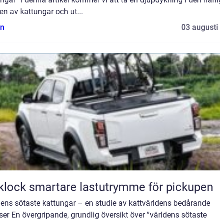
en av kattungar och ut...
n
03 augusti
Flaklock smartare lastutrymme för pickupen
dens sötaste kattungar – en studie av kattvärldens bedårande
ser En övergripande, grundlig översikt över ”världens sötaste