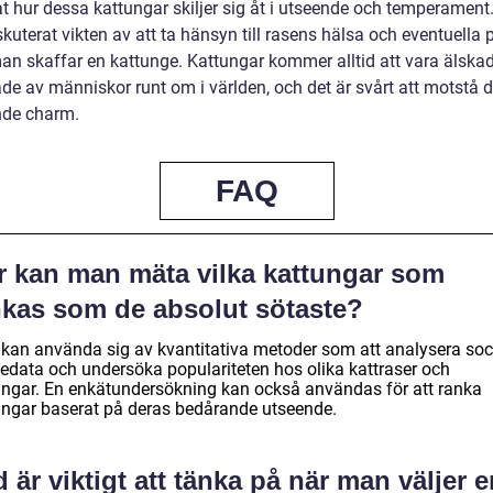
t hur dessa kattungar skiljer sig åt i utseende och temperament.
kuterat vikten av att ta hänsyn till rasens hälsa och eventuella
an skaffar en kattunge. Kattungar kommer alltid att vara älska
de av människor runt om i världen, och det är svårt att motstå 
de charm.
FAQ
r kan man mäta vilka kattungar som
nkas som de absolut sötaste?
kan använda sig av kvantitativa metoder som att analysera soc
edata och undersöka populariteten hos olika kattraser och
ungar. En enkätundersökning kan också användas för att ranka
ungar baserat på deras bedårande utseende.
 är viktigt att tänka på när man väljer 