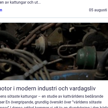
en av kattungar och ut...
n
05 augusti
otor i modern industri och vardagsliv
dens sötaste kattungar – en studie av kattvärldens bedårande
ser En övergripande, grundlig översikt över ”världens sötaste
ngar” I denna artikel kommer vi att ta en djupdykning i den härl