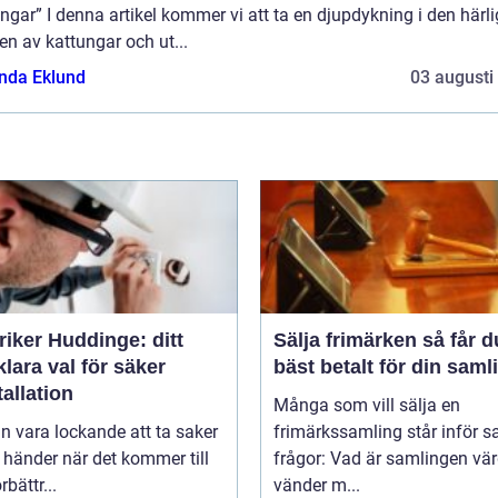
ngar” I denna artikel kommer vi att ta en djupdykning i den härl
en av kattungar och ut...
da Eklund
03 augusti
riker Huddinge: ditt
Sälja frimärken så får du
klara val för säker
bäst betalt för din saml
tallation
Många som vill sälja en
n vara lockande att ta saker
frimärkssamling står inför
 händer när det kommer till
frågor: Vad är samlingen vä
bättr...
vänder m...