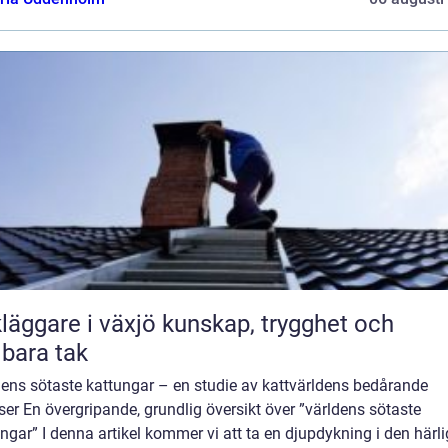
are i växjö kunskap, trygghet och
lbara tak
dens sötaste kattungar – en studie av kattvärldens bedårande
ser En övergripande, grundlig översikt över ”världens sötaste
ngar” I denna artikel kommer vi att ta en djupdykning i den härl