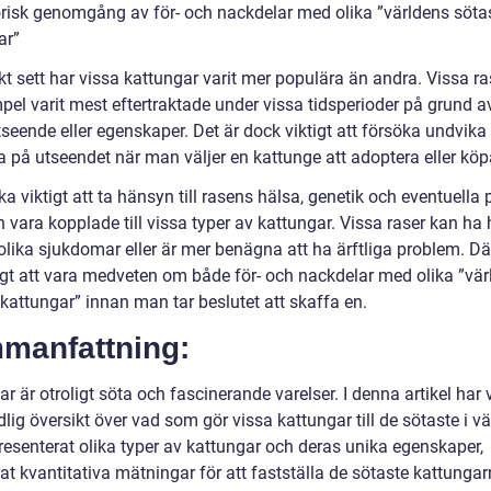
orisk genomgång av för- och nackdelar med olika ”världens söta
ar”
kt sett har vissa kattungar varit mer populära än andra. Vissa ra
mpel varit mest eftertraktade under vissa tidsperioder på grund a
seende eller egenskaper. Det är dock viktigt att försöka undvika 
a på utseendet när man väljer en kattunge att adoptera eller köp
ika viktigt att ta hänsyn till rasens hälsa, genetik och eventuella
 vara kopplade till vissa typer av kattungar. Vissa raser kan ha
 olika sjukdomar eller är mer benägna att ha ärftliga problem. Dä
tigt att vara medveten om både för- och nackdelar med olika ”vä
kattungar” innan man tar beslutet att skaffa en.
manfattning:
r är otroligt söta och fascinerande varelser. I denna artikel har v
lig översikt över vad som gör vissa kattungar till de sötaste i vä
resenterat olika typer av kattungar och deras unika egenskaper,
at kvantitativa mätningar för att fastställa de sötaste kattungar