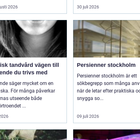
usti 2026
30 juli 2026
k tandvård vägen till
Persienner stockholm
eende du trivs med
Persienner stockholm är ett
eende säger mycket om en
sökbegrepp som många anv
ska. För många påverkar
när de letar efter praktiska o
rnas utseende både
snygga so...
örtroendet ...
 2026
09 juli 2026