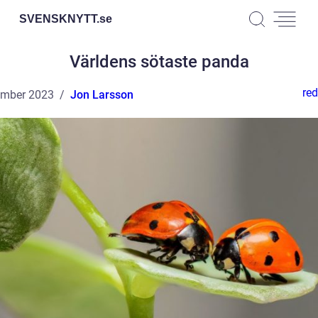
SVENSKNYTT.
se
Världens sötaste panda
red
ember 2023
Jon Larsson