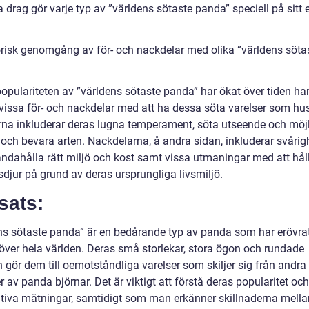
a drag gör varje typ av ”världens sötaste panda” speciell på sitt 
orisk genomgång av för- och nackdelar med olika ”världens söta
opulariteten av ”världens sötaste panda” har ökat över tiden har
 vissa för- och nackdelar med att ha dessa söta varelser som hus
rna inkluderar deras lugna temperament, söta utseende och möj
 och bevara arten. Nackdelarna, å andra sidan, inkluderar svårig
lhandahålla rätt miljö och kost samt vissa utmaningar med att hå
djur på grund av deras ursprungliga livsmiljö.
sats:
ns sötaste panda” är en bedårande typ av panda som har erövrat
 över hela världen. Deras små storlekar, stora ögon och rundade
 gör dem till oemotståndliga varelser som skiljer sig från andra
r av panda björnar. Det är viktigt att förstå deras popularitet och
ativa mätningar, samtidigt som man erkänner skillnaderna mella