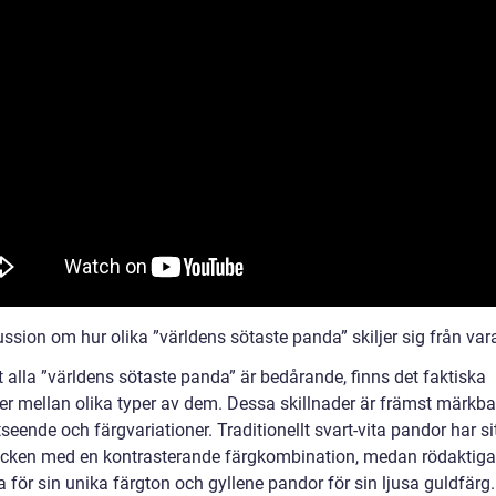
ussion om hur olika ”världens sötaste panda” skiljer sig från va
t alla ”världens sötaste panda” är bedårande, finns det faktiska
der mellan olika typer av dem. Dessa skillnader är främst märkba
seende och färgvariationer. Traditionellt svart-vita pandor har si
cken med en kontrasterande färgkombination, medan rödaktig
 för sin unika färgton och gyllene pandor för sin ljusa guldfärg