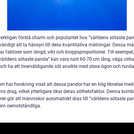
verkligen förstå charm och popularitet hos ”världens sötaste pan
vändigt att ta hänsyn till dess kvantitativa mätningar. Dessa mä
ar faktorer som längd, vikt och kroppsproportioner. Till exempel,
”världens sötaste panda” kan vara runt 60-70 cm lång, väga cirka
och ha ett överväldigande söt ansikte med stora ögon och rund
m har forskning visat att dessa pandor har en hög liknelse med
ns drag, vilket ytterligare ökar deras söthetsfaktor. Denna komb
rer gör att människor automatiskt dras till ”världens sötaste pa
dem oemotståndliga.