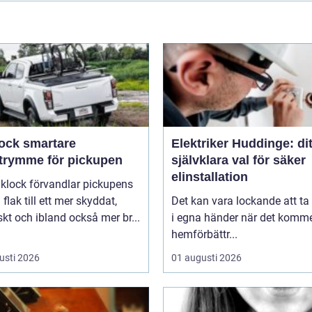
smartare
Elektriker Huddinge: dit
utrymme för pickupen
självklara val för säker
elinstallation
aklock förvandlar pickupens
flak till ett mer skyddat,
Det kan vara lockande att ta
skt och ibland också mer br...
i egna händer när det kommer
hemförbättr...
usti 2026
01 augusti 2026