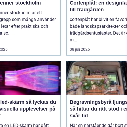
ienner stockholm
Cortenplåt: en designfa
till trädgården
nner stockholm är ett
grepp som många använder
cortenplåt har blivit en favor
 letar efter praktiska och
både landskapsarkitekter oc
 so...
trädgårdsentusiaster. Det är 
m...
 2026
08 juli 2026
-skärm så lyckas du
Begravningsbyrå ljung
visuella upplevelser på
så hittar du rätt stöd i 
t
svår tid
ra en LED-skärm har gått
När en närstående går bort s