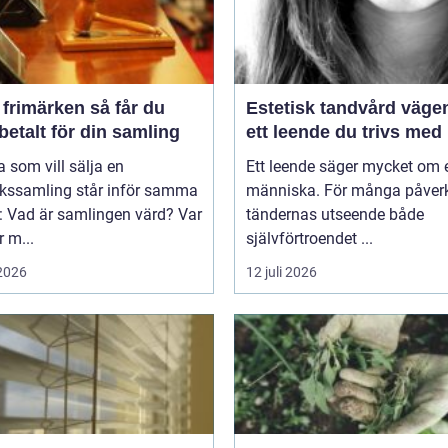
imärken så får du
Estetisk tandvård vägen till
betalt för din samling
ett leende du trivs med
som vill sälja en
Ett leende säger mycket om 
rkssamling står inför samma
människa. För många påver
: Vad är samlingen värd? Var
tändernas utseende både
 m...
självförtroendet ...
 2026
12 juli 2026