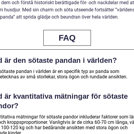
 dem och förstå historiskt berättigade för- och nackdelar med at
 husdjur. Med sin charm och söta utseende fortsätter ”världen
 panda” att sprida glädje och beundran över hela världen.
FAQ
d är den sötaste pandan i världen?
sötaste pandan i världen är en specifik typ av panda som
etecknas av små storlekar, stora ögon och rundade ansikten.
 är kvantitativa mätningar för sötaste
ndor?
titativa mätningar för sötaste pandor inkluderar faktorer som lä
och kroppsproportioner. Vanligtvis är de cirka 60-70 cm långa, v
a 100-120 kg och har bedårande ansikten med stora ögon och
ade kinder.