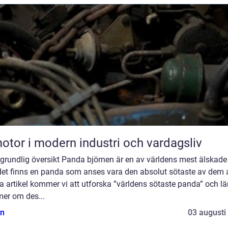
otor i modern industri och vardagsliv
grundlig översikt Panda björnen är en av världens mest älskade 
et finns en panda som anses vara den absolut sötaste av dem al
 artikel kommer vi att utforska ”världens sötaste panda” och lä
mer om des...
n
03 augusti