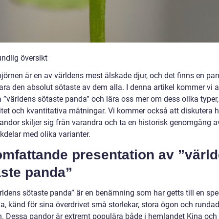
ndlig översikt
jörnen är en av världens mest älskade djur, och det finns en p
ara den absolut sötaste av dem alla. I denna artikel kommer vi a
a ”världens sötaste panda” och lära oss mer om dess olika typer,
itet och kvantitativa mätningar. Vi kommer också att diskutera h
andor skiljer sig från varandra och ta en historisk genomgång av
kdelar med olika varianter.
omfattande presentation av ”värl
aste panda”
rldens sötaste panda” är en benämning som har getts till en spec
a, känd för sina överdrivet små storlekar, stora ögon och runda
n. Dessa pandor är extremt populära både i hemlandet Kina och