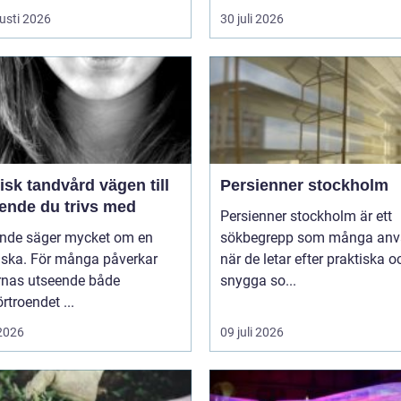
usti 2026
30 juli 2026
k tandvård vägen till
Persienner stockholm
eende du trivs med
Persienner stockholm är ett
eende säger mycket om en
sökbegrepp som många anv
ska. För många påverkar
när de letar efter praktiska o
rnas utseende både
snygga so...
örtroendet ...
 2026
09 juli 2026