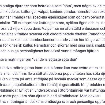
ns otaliga djurarter som betraktas som ”söta”, men några av de 
 inkluderar: kattungar, valpar, kaniner, pandor, hamstrar och eko
jur har i många fall speciella egenskaper som gör dem oemotst
niskor. Till exempel har kattungar stora, nyfikna ögon och mjuk
oss att vilja klappa dem. Valpar har en oförställd entusiasm och
ed sina viftande svansar och okoordinerade rörelser. Pandor o
runda ansikten och bambuskonsumerande vanor har länge varit 
r för kinesisk kultur. Hamstrar och ekorrar med sina små, snab
 och busiga personligheter har också vunnit mångas hjärtan.
ativa mätningar om ”världens sötaste söta djur”
titativa mätningarna inom detta ämne kan vara svåra att exakt
la, men det finns flera sätt att bedöma populariteten hos söta djur
kan vi titta på antalet följare på sociala medier som dessa djur 
rvaro i populärkulturen eller försäljningsstatistik för produkter
bildningar. Enligt en undersökning i Storbritannien var kattunga
de mest populära söta djuren bland allmänheten. Men oavsett
ativa mätningar är det känslomässiga svar och personliga uppfa