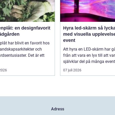
nplåt: en designfavorit
Hyra led-skärm så lyckas du
trädgården
med visuella upplevels
event
plåt har blivit en favorit hos
landskapsarkitekter och
Att hyra en LED-skärm har gå
rdsentusiaster. Det är ett
från att vara en lyx till att va
självklar del på många event,
 2026
07 juli 2026
Adress