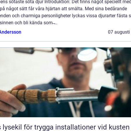
ens sötaste söta djur Introduktion: Det finns något speciellt med
på något sätt får våra hjärtan att smälta. Med sina bedårande
nden och charmiga personligheter lyckas vissa djurarter fästa si
sinnen och bli kända som ̶...
 Andersson
07 augusti
 lysekil för trygga installationer vid kusten