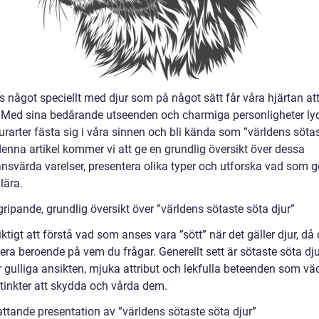
s något speciellt med djur som på något sätt får våra hjärtan at
 Med sina bedårande utseenden och charmiga personligheter ly
urarter fästa sig i våra sinnen och bli kända som ”världens söta
 denna artikel kommer vi att ge en grundlig översikt över dessa
nsvärda varelser, presentera olika typer och utforska vad som 
lära.
ripande, grundlig översikt över ”världens sötaste söta djur”
iktigt att förstå vad som anses vara ”sött” när det gäller djur, då 
era beroende på vem du frågar. Generellt sett är sötaste söta dj
 gulliga ansikten, mjuka attribut och lekfulla beteenden som vä
stinkter att skydda och vårda dem.
ttande presentation av ”världens sötaste söta djur”