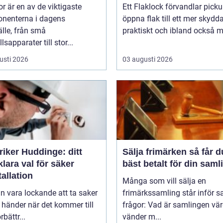
r är en av de viktigaste
Ett Flaklock förvandlar pick
nenterna i dagens
öppna flak till ett mer skydda
lle, från små
praktiskt och ibland också me
lsapparater till stor...
usti 2026
03 augusti 2026
riker Huddinge: ditt
Sälja frimärken så får du
klara val för säker
bäst betalt för din saml
tallation
Många som vill sälja en
n vara lockande att ta saker
frimärkssamling står inför
 händer när det kommer till
frågor: Vad är samlingen vä
bättr...
vänder m...