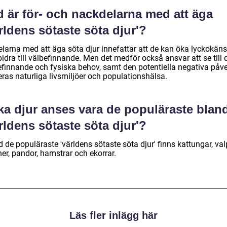
 är för- och nackdelarna med att äga
rldens sötaste söta djur'?
elarna med att äga söta djur innefattar att de kan öka lyckokäns
idra till välbefinnande. Men det medför också ansvar att se till 
efinnande och fysiska behov, samt den potentiella negativa påv
eras naturliga livsmiljöer och populationshälsa.
ka djur anses vara de populäraste blan
rldens sötaste söta djur'?
 de populäraste 'världens sötaste söta djur' finns kattungar, val
er, pandor, hamstrar och ekorrar.
Läs fler inlägg här