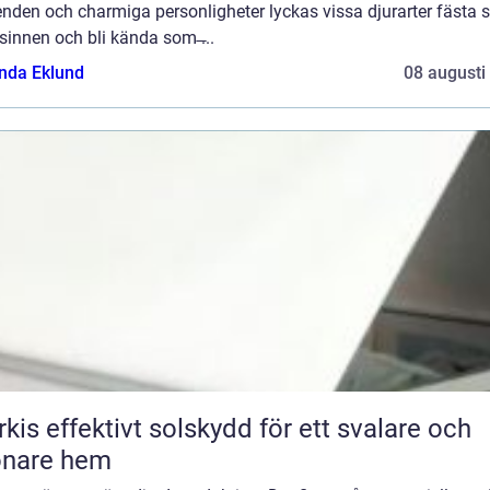
nden och charmiga personligheter lyckas vissa djurarter fästa si
sinnen och bli kända som ̶...
da Eklund
08 augusti
skydd för ett svalare och
önare hem