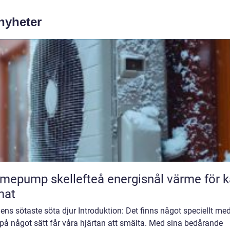
 nyheter
ump skellefteå energisnål värme för kallt
mat
ens sötaste söta djur Introduktion: Det finns något speciellt med
på något sätt får våra hjärtan att smälta. Med sina bedårande