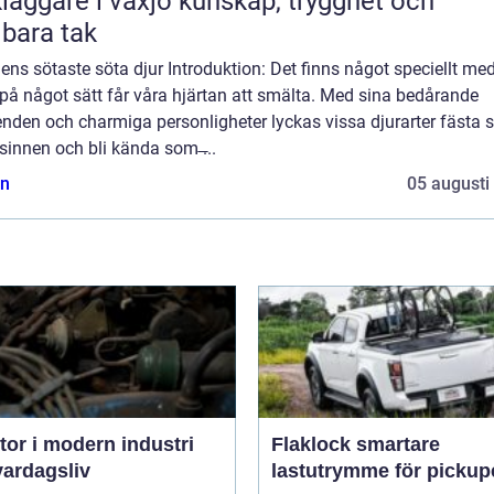
are i växjö kunskap, trygghet och
lbara tak
ens sötaste söta djur Introduktion: Det finns något speciellt med
på något sätt får våra hjärtan att smälta. Med sina bedårande
nden och charmiga personligheter lyckas vissa djurarter fästa si
sinnen och bli kända som ̶...
n
05 augusti
or i modern industri
Flaklock smartare
vardagsliv
lastutrymme för pickup