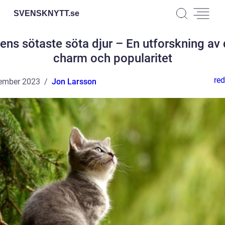
SVENSKNYTT.
se
ens sötaste söta djur – En utforskning av
charm och popularitet
red
ember 2023
Jon Larsson