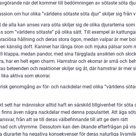
avgörande när det kommer till bedömningen av sötaste söta djur
ssion om hur olika ”världens sötaste söta djur” skiljer sig från 
t de alla kan anses vara söta skiljer sig de olika djurarterna som
as som ”världens sötaste” på olika sätt. Till exempel är kattung
 graciösa hållning och deras stora ögon, medan valpar är mer bo
 en känslig doft. Kaniner har långa öron och mjuka pälsar som
ill klappa, medan pandor, med sina färgglada ansikten och skick
ttra, har en helt egen charm. Hamstrar och ekorrar är små och be
as beteenden och reaktioner skiljer sig åt, där hamstrar är mer 
 lika aktiva som ekorrar.
orisk genomgång av för- och nackdelar med olika ”världens söta
kt sett har människor alltid haft en särskild tillgivenhet för söta d
 finns även några nackdelar med denna popularitet. Att äga söta
nsvar, från att se till deras välbefinnande till att ge dem rätt
ad och utrymme. Dessutom kan den ökande efterfrågan på vi
 djurarter ha negativa konsekvenser för deras naturliga livsmilj