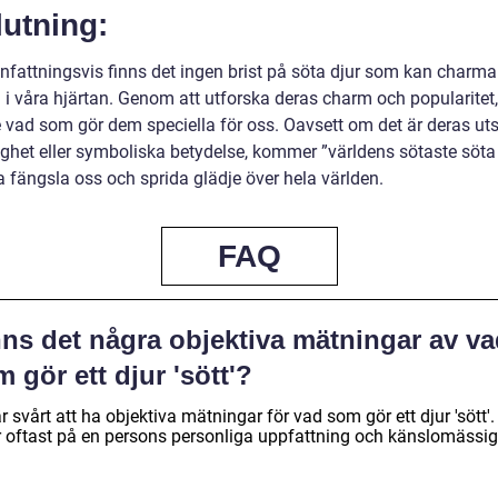
utning:
attningsvis finns det ingen brist på söta djur som kan charma
 i våra hjärtan. Genom att utforska deras charm och popularitet,
re vad som gör dem speciella för oss. Oavsett om det är deras ut
ighet eller symboliska betydelse, kommer ”världens sötaste söta 
a fängsla oss och sprida glädje över hela världen.
FAQ
nns det några objektiva mätningar av v
 gör ett djur 'sött'?
r svårt att ha objektiva mätningar för vad som gör ett djur 'sött'.
r oftast på en persons personliga uppfattning och känslomässi