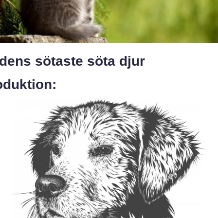
dens sötaste söta djur
oduktion: