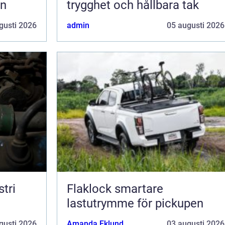
en
trygghet och hållbara tak
gusti 2026
admin
05 augusti 2026
tri
Flaklock smartare
lastutrymme för pickupen
gusti 2026
Amanda Eklund
03 augusti 2026