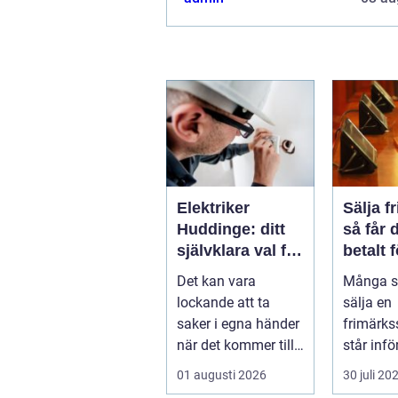
Elektriker
Sälja f
Huddinge: ditt
så får 
självklara val för
betalt 
säker
samlin
Det kan vara
Många s
elinstallation
lockande att ta
sälja en
saker i egna händer
frimärks
när det kommer till
står inf
hemförbättr...
frågor: 
01 augusti 2026
30 juli 20
samling