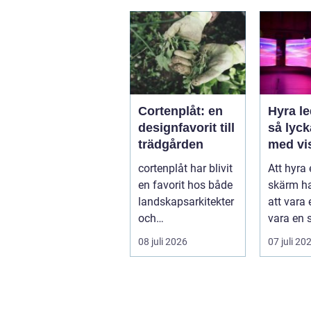
Var vänd
Cortenplåt: en
Hyra l
designfavorit till
så lyc
trädgården
med vi
upplev
cortenplåt har blivit
Att hyra
event
en favorit hos både
skärm ha
landskapsarkitekter
att vara e
och
vara en s
trädgårdsentusiaste
på mång
08 juli 2026
07 juli 20
r. Det är ett m...
m...