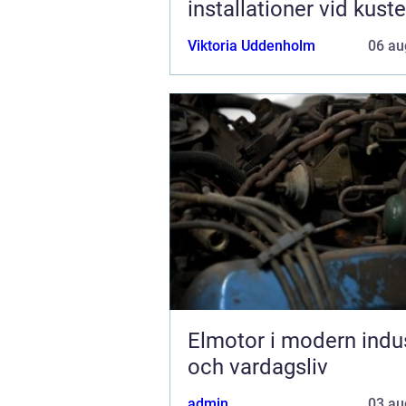
installationer vid kust
Viktoria Uddenholm
06 au
Elmotor i modern indus
och vardagsliv
admin
03 au