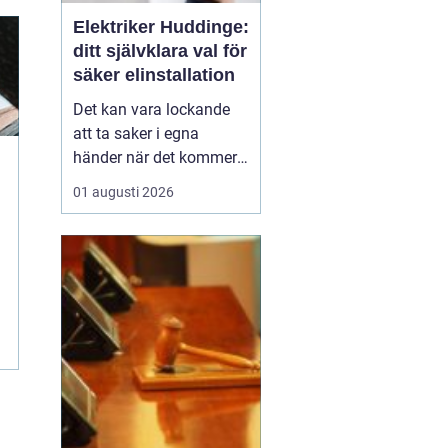
Elektriker Huddinge:
ditt självklara val för
säker elinstallation
Det kan vara lockande
att ta saker i egna
händer när det kommer
till hemförbättringar,
01 augusti 2026
men när det handlar om
elinstallationer är det
alltid bäst att vända sig
till ett proffs. I Huddinge
finns det många ...
n
.