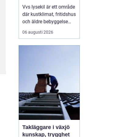
Vvs lysekil är ett område
där kustklimat, fritidshus
och äldre bebyggelse
ställer extra höga krav
06 augusti 2026
på rörarbeten,
värmesystem och
vatteninstallationer.
Många fastighetsägare
upplever en blandning
av återkommande
säsongsproblem, akuta
läckage och behov...
Takläggare i växjö
kunskap, trygghet