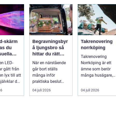
er m...
självförtroendet ...
ed-skärm
Begravningsbyr
Takrenovering
kas du
å ljungsbro så
norrköping
suella
hittar du rätt
Takrenovering
elser på
stöd i en svår tid
 en LED-
När en närstående
Norrköping är ett
r gått från
går bort ställs
ämne som berör
n lyx till att
många inför
många husägare,
jälvklar del
praktiska beslut
bostadsrättsföreni
a event,
mitt i sorgen. Frågor
gar och fastighets..
26
04 juli 2026
04 juli 2026
om ceremoni, ju...