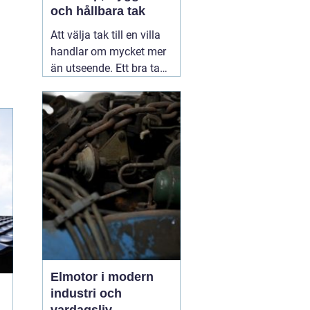
och hållbara tak
Att välja tak till en villa
handlar om mycket mer
än utseende. Ett bra tak
skyddar huset mot regn,
snö, blåst och fukt, och
påverkar både
inomhusklimat och
ekonomi. I en stad med
skiftande väder som
Växjö blir valet av
material, utförande
05
augusti 2026
Elmotor i modern
industri och