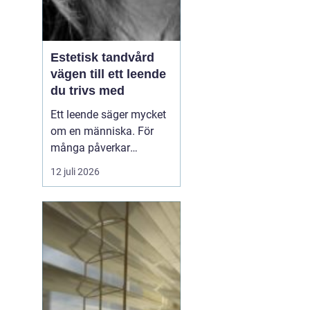
Estetisk tandvård
vägen till ett leende
du trivs med
Ett leende säger mycket
om en människa. För
många påverkar
tändernas utseende
12 juli 2026
både självförtroendet
och hur man upplever
sociala situationer.
estetisk tandvård
handlar om att skapa
et...