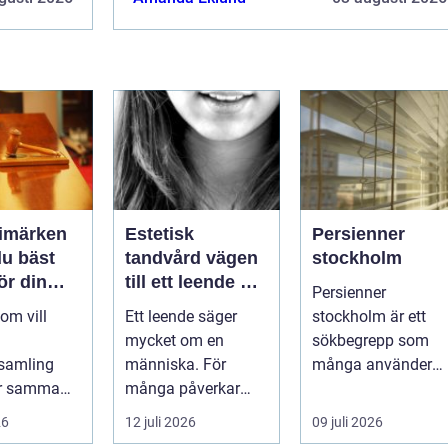
rimärken
Estetisk
Persienner
du bäst
tandvård vägen
stockholm
för din
till ett leende du
Persienner
g
trivs med
om vill
Ett leende säger
stockholm är ett
mycket om en
sökbegrepp som
samling
människa. För
många använder
ör samma
många påverkar
när de letar efter
Vad är
tändernas utseende
praktiska och
26
12 juli 2026
09 juli 2026
en värd?
både
snygga so...