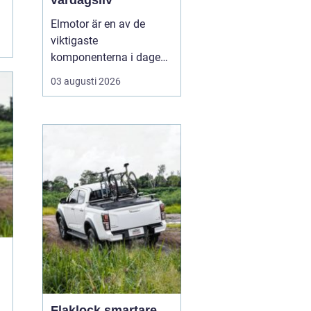
vardagsliv
Elmotor är en av de
viktigaste
komponenterna i dagens
samhälle, från små
03 augusti 2026
hushållsapparater till
stora industrimaskiner.
En väl vald och rätt
skött
elmotor kan
ge hög
driftsäkerhet, lägre ...
Flaklock smartare