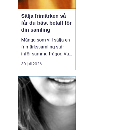
Sälja frimärken så
får du bäst betalt för
din samling
Många som vill sälja en
frimärkssamling står
inför samma frågor: Vad
är samlingen värd? Var
30 juli 2026
vänder man sig? Och hur
undviker man att sälja
för billigt? Oavsett om
samlingen är egen, ärvd
eller del av ett dödsbo
går det att skapa
ordning, få en rättvi...