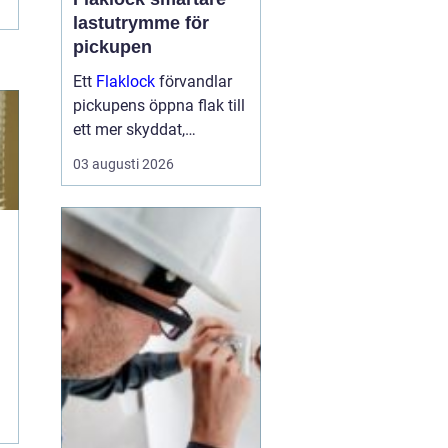
lastutrymme för
pickupen
Ett
Flaklock
förvandlar
pickupens öppna flak till
ett mer skyddat,
praktiskt och ibland
03 augusti 2026
också mer bränslesnålt
lastutrymme. För många
är skillnaden tydlig
redan efter första
veckan: mindre stök,
torrar...