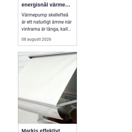
energisnål värme
för kallt klimat
Värmepump skellefteå
är ett naturligt ämne när
vintrarna är långa, kalla
och energikostnaderna
08 augusti 2026
stiger. Många husägare
och fastighetsägare letar
efter smarta sätt att
minska elräkningen utan
att tumma på
komforten. En modern
värmepump kan ge trygg
vär...
Markis effektivt