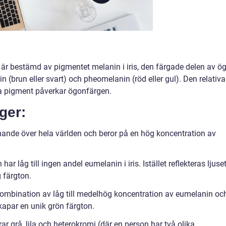
r bestämd av pigmentet melanin i iris, den färgade delen av ög
n (brun eller svart) och pheomelanin (röd eller gul). Den relativa
a pigment påverkar ögonfärgen.
ger:
ande över hela världen och beror på en hög koncentration av
r låg till ingen andel eumelanin i iris. Istället reflekteras ljuse
g färgton.
kombination av låg till medelhög koncentration av eumelanin oc
apar en unik grön färgton.
r grå, lila och heterokromi (där en person har två olika