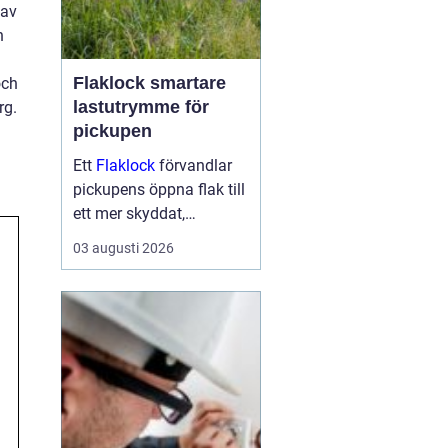
 av
n
Flaklock smartare
och
lastutrymme för
rg.
pickupen
Ett
Flaklock
förvandlar
pickupens öppna flak till
ett mer skyddat,
praktiskt och ibland
03 augusti 2026
också mer bränslesnålt
lastutrymme. För många
är skillnaden tydlig
redan efter första
veckan: mindre stök,
torrar...