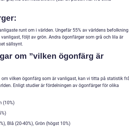
rger:
vanligaste runt om i världen. Ungefär 55% av världens befolkning
vanligast, följt av grön. Andra ögonfärger som grå och lila är
et sällsynt.
ngar om ”vilken ögonfärg är
om vilken ögonfärg som är vanligast, kan vi titta på statistik fr
rlden. Enligt studier är fördelningen av ögonfärger för olika
ön (10%)
(5%)
%), Blå (20-40%), Grön (högst 10%)