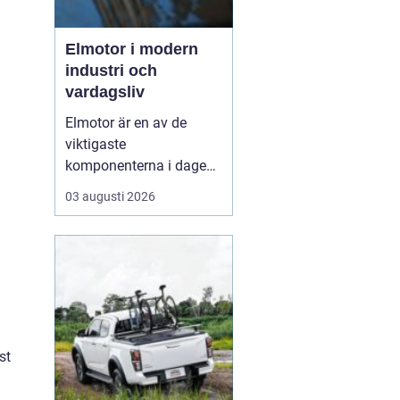
Elmotor i modern
industri och
vardagsliv
Elmotor är en av de
viktigaste
komponenterna i dagens
samhälle, från små
03 augusti 2026
hushållsapparater till
stora industrimaskiner.
En väl vald och rätt
skött
elmotor kan
ge hög
driftsäkerhet, lägre ...
st