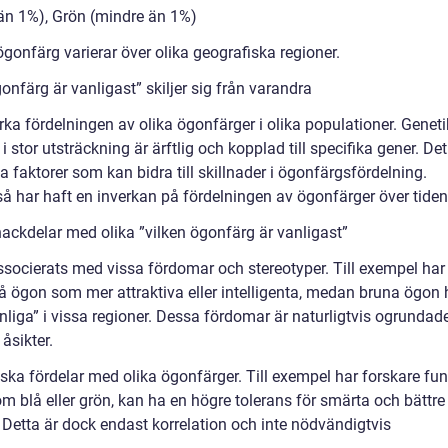
 än 1%), Grön (mindre än 1%)
 ögonfärg varierar över olika geografiska regioner.
onfärg är vanligast” skiljer sig från varandra
rka fördelningen av olika ögonfärger i olika populationer. Geneti
i stor utsträckning är ärftlig och kopplad till specifika gener. Det
 faktorer som kan bidra till skillnader i ögonfärgsfördelning.
å har haft en inverkan på fördelningen av ögonfärger över tiden
ackdelar med olika ”vilken ögonfärg är vanligast”
associerats med vissa fördomar och stereotyper. Till exempel har
lå ögon som mer attraktiva eller intelligenta, medan bruna ögon 
liga” i vissa regioner. Dessa fördomar är naturligtvis ogrundad
åsikter.
ska fördelar med olika ögonfärger. Till exempel har forskare fun
m blå eller grön, kan ha en högre tolerans för smärta och bättre
etta är dock endast korrelation och inte nödvändigtvis