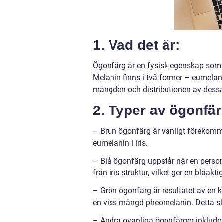
1. Vad det är:
Ögonfärg är en fysisk egenskap som ä
Melanin finns i två former – eumelani
mängden och distributionen av dess
2. Typer av ögonfär
– Brun ögonfärg är vanligt förekomm
eumelanin i iris.
– Blå ögonfärg uppstår när en person ha
från iris struktur, vilket ger en blåakti
– Grön ögonfärg är resultatet av en 
en viss mängd pheomelanin. Detta sk
– Andra ovanliga ögonfärger inkludera