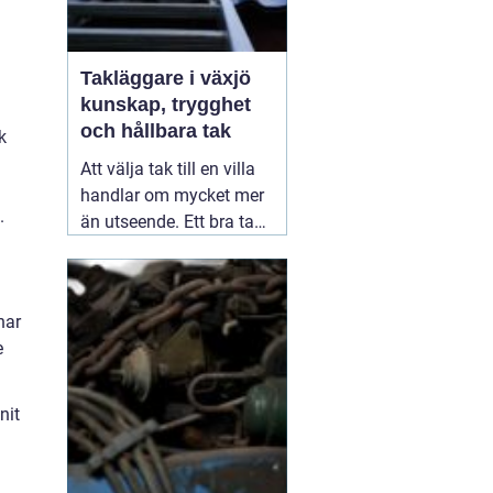
Takläggare i växjö
kunskap, trygghet
och hållbara tak
k
Att välja tak till en villa
handlar om mycket mer
.
än utseende. Ett bra tak
skyddar huset mot regn,
snö, blåst och fukt, och
påverkar både
har
inomhusklimat och
e
ekonomi. I en stad med
skiftande väder som
Växjö blir valet av
nit
material, utförande
05
augusti 2026