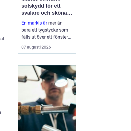
solskydd för ett
svalare och skönare
hem
En markis är
mer än
bara ett tygstycke som
fälls ut över ett fönster
at.
eller en altan. Rätt utvalt
07 augusti 2026
solskydd kan sänka
inomhustemperaturen,
skydda möbler och golv
mot blekning och
samtidigt ge huset et...
t
h