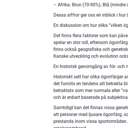
– Afrika: Brun (70-90%), Blå (mindre
Dessa siffror ger oss en inblick i hur
En diskussion om hur olika ”vilken ög
Det finns flera faktorer som kan påve
spelar en stor roll, eftersom ögonfärg 
finns också geografiska och genetiska
Kanske utveckling och evolution ocks
En historisk genomgång av för- och n
Historiskt sett har olika ögonfärger 
det funnits en tendens att betrakta b
betraktats som mer normala eller ”van
och är enbart baserade på subjektiva 
Samtidigt kan det finnas vissa geneti
att personer med ljusare ögonfärg, so
prestanda inom vissa sportområden. D