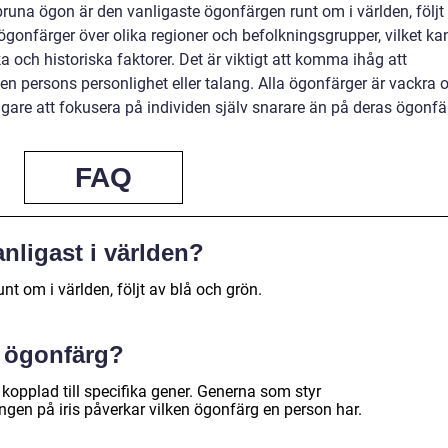
bruna ögon är den vanligaste ögonfärgen runt om i världen, följt
 ögonfärger över olika regioner och befolkningsgrupper, vilket ka
ka och historiska faktorer. Det är viktigt att komma ihåg att
en persons personlighet eller talang. Alla ögonfärger är vackra 
ktigare att fokusera på individen själv snarare än på deras ögonfä
FAQ
nligast i världen?
nt om i världen, följt av blå och grön.
k ögonfärg?
ch kopplad till specifika gener. Generna som styr
gen på iris påverkar vilken ögonfärg en person har.