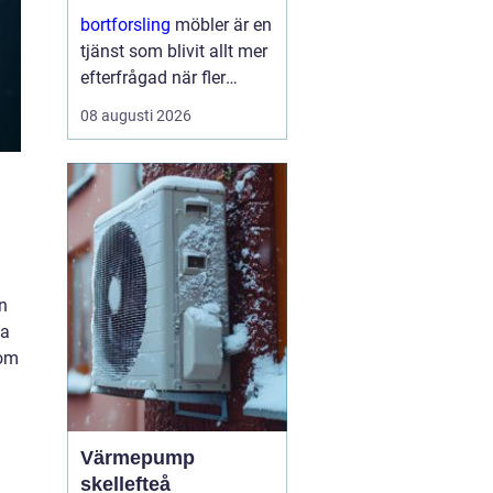
hjälp
bortforsling
möbler är en
tjänst som blivit allt mer
efterfrågad när fler
prioriterar ordning,
08 augusti 2026
hållbarhet och
tidsbesparing i
vardagen. Många
upptäcker hur mycket
energi som ...
n
ta
som
Värmepump
skellefteå