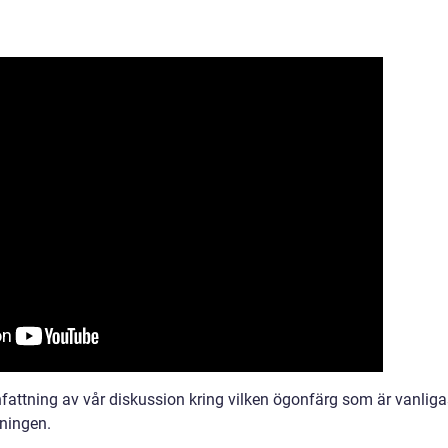
attning av vår diskussion kring vilken ögonfärg som är vanliga
lningen.