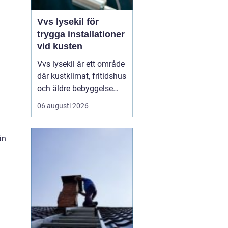
Vvs lysekil för
trygga installationer
vid kusten
Vvs lysekil är ett område
där kustklimat, fritidshus
och äldre bebyggelse
ställer extra höga krav
06 augusti 2026
på rörarbeten,
värmesystem och
vatteninstallationer.
ån
Många fastighetsägare
upplever en blandning
av återkommande
säsongsproblem, akuta
läckage och behov...