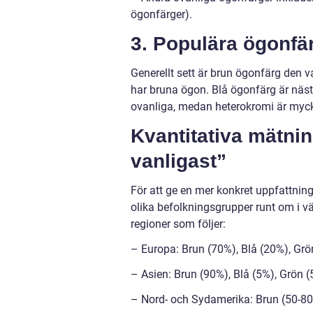
ögonfärger).
3. Populära ögonfä
Generellt sett är brun ögonfärg den 
har bruna ögon. Blå ögonfärg är näst 
ovanliga, medan heterokromi är myck
Kvantitativa mätni
vanligast”
För att ge en mer konkret uppfattning 
olika befolkningsgrupper runt om i vä
regioner som följer:
– Europa: Brun (70%), Blå (20%), Gr
– Asien: Brun (90%), Blå (5%), Grön 
– Nord- och Sydamerika: Brun (50-80