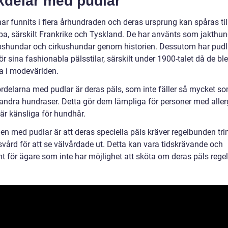
kdelar med pudlar
har funnits i flera århundraden och deras ursprung kan spåras ti
opa, särskilt Frankrike och Tyskland. De har använts som jakthun
pshundar och cirkushundar genom historien. Dessutom har pudla
r sina fashionabla pälsstilar, särskilt under 1900-talet då de bl
a i modevärlden.
ördelarna med pudlar är deras päls, som inte fäller så mycket s
ndra hundraser. Detta gör dem lämpliga för personer med aller
är känsliga för hundhår.
en med pudlar är att deras speciella päls kräver regelbunden tr
svård för att se välvårdade ut. Detta kan vara tidskrävande och
t för ägare som inte har möjlighet att sköta om deras päls rege