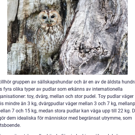
tillhör gruppen av sällskapshundar och är en av de äldsta hundr
s fyra olika typer av pudlar som erkänns av internationella
anisationer: toy, dvärg, mellan och stor pudel. Toy pudlar väger
vis mindre än 3 kg, dvärgpudlar väger mellan 3 och 7 kg, mellan
ellan 7 och 15 kg, medan stora pudlar kan väga upp till 22 kg. 
 gör dem idealiska för människor med begränsat utrymme, som
tsboende.