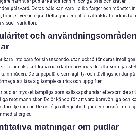
igare nämnt är pudlar kända för sin lockiga päls och kräver
den pälsvård. Deras päls kan vara i olika färger och mönster, in
it, brun, silver och grå. Detta gör dem till en attraktiv hundras fö
 visuell variation.
uläritet och användningsområden
lar
r kära inte bara för sin utseende, utan också för deras intellige
et. De är enkla att träna och därför används de ofta som tjänst
ika områden. De är populära som agility- och tävlingshundar på
örmåga att lära sig komplexa trick och uppgifter.
är pudlar mycket lämpliga som sällskapshundar eftersom de är ti
liga mot människor. De är kända för att vara barnvänliga och k
a familjehundar. Deras låga allergenhalt gör dem också lämplig
 med allergier.
titativa mätningar om pudlar