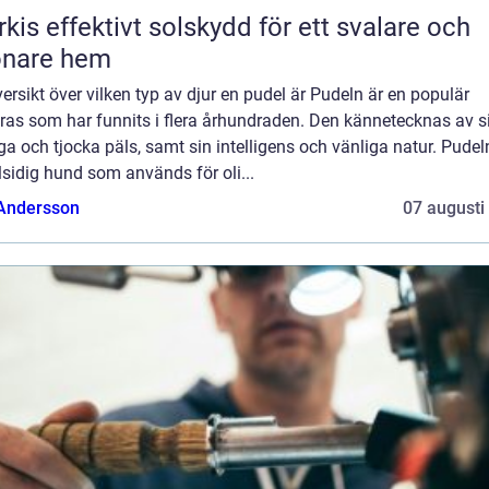
skydd för ett svalare och
önare hem
ersikt över vilken typ av djur en pudel är Pudeln är en populär
as som har funnits i flera århundraden. Den kännetecknas av si
ga och tjocka päls, samt sin intelligens och vänliga natur. Pudel
lsidig hund som används för oli...
 Andersson
07 augusti