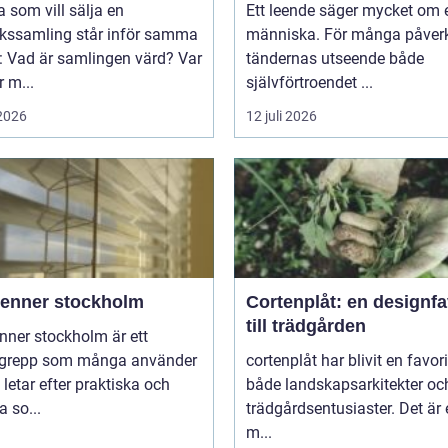
som vill sälja en
Ett leende säger mycket om 
rkssamling står inför samma
människa. För många påver
: Vad är samlingen värd? Var
tändernas utseende både
 m...
självförtroendet ...
 2026
12 juli 2026
ienner stockholm
Cortenplåt: en designfa
till trädgården
nner stockholm är ett
grepp som många använder
cortenplåt har blivit en favor
 letar efter praktiska och
både landskapsarkitekter oc
 so...
trädgårdsentusiaster. Det är 
m...