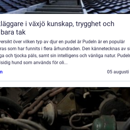
are i växjö kunskap, trygghet och
lbara tak
ersikt över vilken typ av djur en pudel är Pudeln är en populär
as som har funnits i flera århundraden. Den kännetecknas av si
ga och tjocka päls, samt sin intelligens och vänliga natur. Pudel
lsidig hund som används för oli...
n
05 augusti