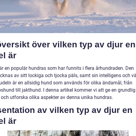
versikt över vilken typ av djur en
l är
är en populär hundras som har funnits i flera århundraden. Den
knas av sitt lockiga och tjocka päls, samt sin intelligens och v
Pudeln är en allsidig hund som används för olika ändamål, från
shund till jakthund. I denna artikel kommer vi att ge en grundlig
t och utforska olika aspekter av denna unika hundras.
entation av vilken typ av djur en
l är