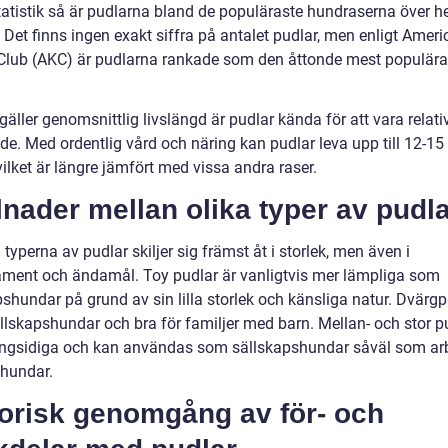
statistik så är pudlarna bland de populäraste hundraserna över h
 Det finns ingen exakt siffra på antalet pudlar, men enligt Amer
Club (AKC) är pudlarna rankade som den åttonde mest populära 
gäller genomsnittlig livslängd är pudlar kända för att vara relati
de. Med ordentlig vård och näring kan pudlar leva upp till 12-15 å
vilket är längre jämfört med vissa andra raser.
lnader mellan olika typer av pudl
 typerna av pudlar skiljer sig främst åt i storlek, men även i
ment och ändamål. Toy pudlar är vanligtvis mer lämpliga som
shundar på grund av sin lilla storlek och känsliga natur. Dvärgp
llskapshundar och bra för familjer med barn. Mellan- och stor p
gsidiga och kan användas som sällskapshundar såväl som arb
thundar.
torisk genomgång av för- och