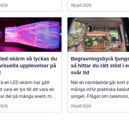
 2026
08 juli 2026
-skärm så lyckas du
Begravningsbyrå ljung
visuella upplevelser på
så hittar du rätt stöd i 
t
svår tid
ra en LED-skärm har gått
När en närstående går bort s
t vara en lyx till att vara en
många inför praktiska beslut 
lar del på många event, m...
sorgen. Frågor om ceremoni, 
 2026
04 juli 2026