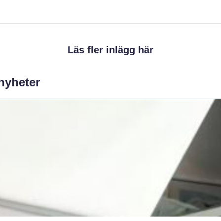
Läs fler inlägg här
 nyheter