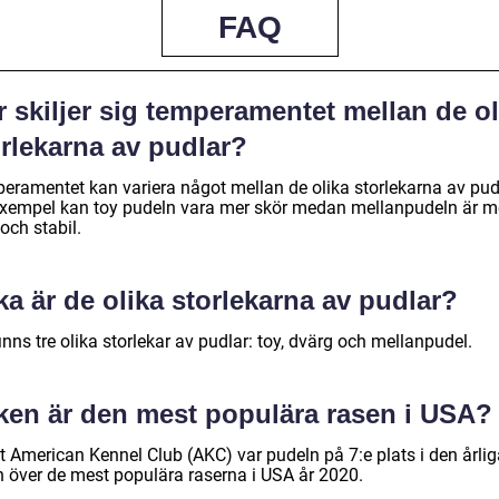
FAQ
 skiljer sig temperamentet mellan de ol
orlekarna av pudlar?
eramentet kan variera något mellan de olika storlekarna av pud
 exempel kan toy pudeln vara mer skör medan mellanpudeln är m
och stabil.
ka är de olika storlekarna av pudlar?
inns tre olika storlekar av pudlar: toy, dvärg och mellanpudel.
lken är den mest populära rasen i USA?
t American Kennel Club (AKC) var pudeln på 7:e plats i den årlig
an över de mest populära raserna i USA år 2020.