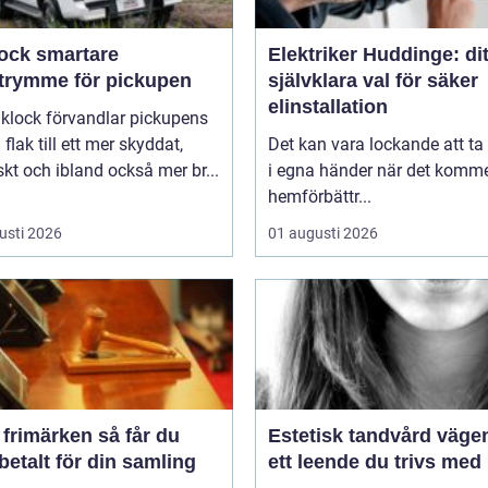
smartare
Elektriker Huddinge: dit
utrymme för pickupen
självklara val för säker
elinstallation
aklock förvandlar pickupens
flak till ett mer skyddat,
Det kan vara lockande att ta
skt och ibland också mer br...
i egna händer när det kommer
hemförbättr...
usti 2026
01 augusti 2026
imärken så får du
Estetisk tandvård vägen till
betalt för din samling
ett leende du trivs med