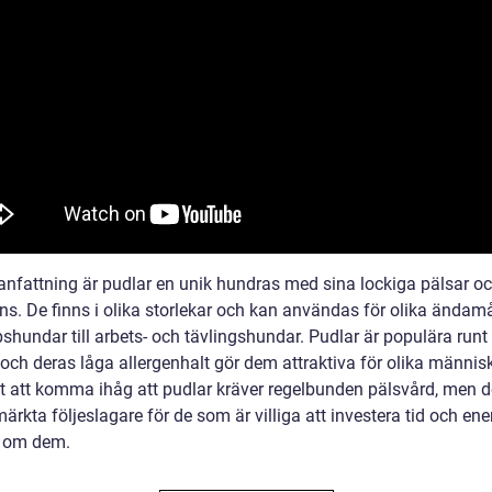
nfattning är pudlar en unik hundras med sina lockiga pälsar o
ens. De finns i olika storlekar och kan användas för olika ändamå
shundar till arbets- och tävlingshundar. Pudlar är populära runt
och deras låga allergenhalt gör dem attraktiva för olika människ
igt att komma ihåg att pudlar kräver regelbunden pälsvård, men 
ärkta följeslagare för de som är villiga att investera tid och ener
 om dem.