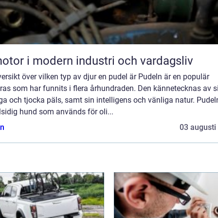
otor i modern industri och vardagsliv
ersikt över vilken typ av djur en pudel är Pudeln är en populär
as som har funnits i flera århundraden. Den kännetecknas av si
ga och tjocka päls, samt sin intelligens och vänliga natur. Pudel
lsidig hund som används för oli...
n
03 augusti