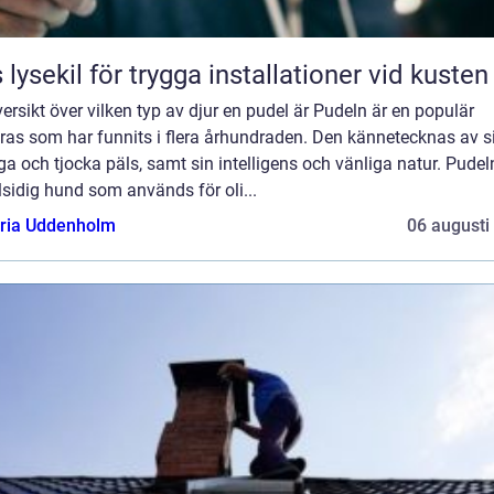
 lysekil för trygga installationer vid kusten
ersikt över vilken typ av djur en pudel är Pudeln är en populär
as som har funnits i flera århundraden. Den kännetecknas av si
ga och tjocka päls, samt sin intelligens och vänliga natur. Pudel
lsidig hund som används för oli...
oria Uddenholm
06 augusti