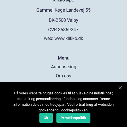
web:
www.klikko.dk
Menu
Annonsering
Om oss
Cookies
På vores website bruges cookies til at huske dine indstillinger,
Kontakta oss
statistik og personalisering af indhold og annoncer. Denne
Sitemap
information deles med tredjepart. Ved fortsat brug af websiden
godkender du cookiepolitikken.
Ok
Privatlivspolitik