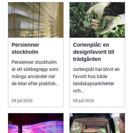
Persienner
Cortenplåt: en
stockholm
designfavorit till
trädgården
Persienner stockholm
är ett sökbegrepp som
cortenplåt har blivit en
många använder när
favorit hos både
de letar efter praktiska
landskapsarkitekter
och snygga so...
och
trädgårdsentusiaster.
09 juli 2026
08 juli 2026
Det är ett m...