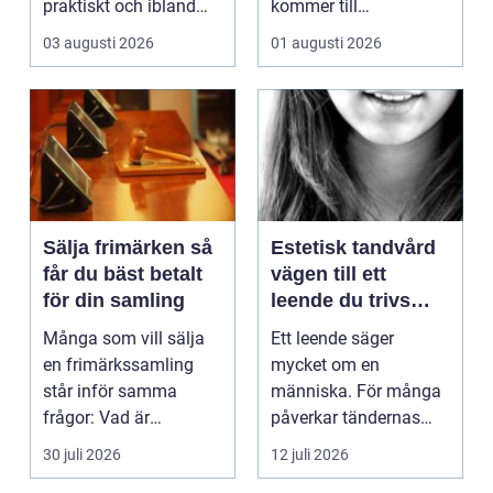
praktiskt och ibland
kommer till
också mer br...
hemförbättr...
03 augusti 2026
01 augusti 2026
Sälja frimärken så
Estetisk tandvård
får du bäst betalt
vägen till ett
för din samling
leende du trivs
med
Många som vill sälja
Ett leende säger
en frimärkssamling
mycket om en
står inför samma
människa. För många
frågor: Vad är
påverkar tändernas
samlingen värd? Var
utseende både
30 juli 2026
12 juli 2026
vänder m...
självförtroendet ...