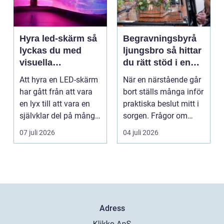
Hyra led-skärm så
Begravningsbyrå
lyckas du med
ljungsbro så hittar
visuella
du rätt stöd i en
upplevelser på
svår tid
Att hyra en LED-skärm
När en närstående går
event
har gått från att vara
bort ställs många inför
en lyx till att vara en
praktiska beslut mitt i
självklar del på många
sorgen. Frågor om
event, m...
ceremoni, ju...
07 juli 2026
04 juli 2026
Adress