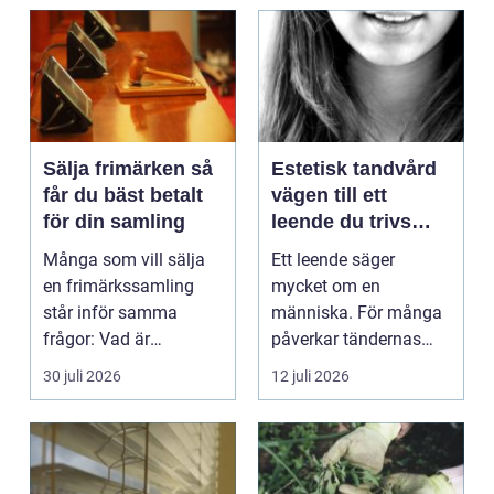
Sälja frimärken så
Estetisk tandvård
får du bäst betalt
vägen till ett
för din samling
leende du trivs
med
Många som vill sälja
Ett leende säger
en frimärkssamling
mycket om en
står inför samma
människa. För många
frågor: Vad är
påverkar tändernas
samlingen värd? Var
utseende både
30 juli 2026
12 juli 2026
vänder m...
självförtroendet ...