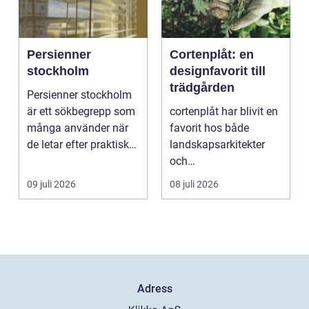
Persienner
Cortenplåt: en
stockholm
designfavorit till
trädgården
Persienner stockholm
är ett sökbegrepp som
cortenplåt har blivit en
många använder när
favorit hos både
de letar efter praktiska
landskapsarkitekter
och snygga so...
och
trädgårdsentusiaster.
09 juli 2026
08 juli 2026
Det är ett m...
Adress