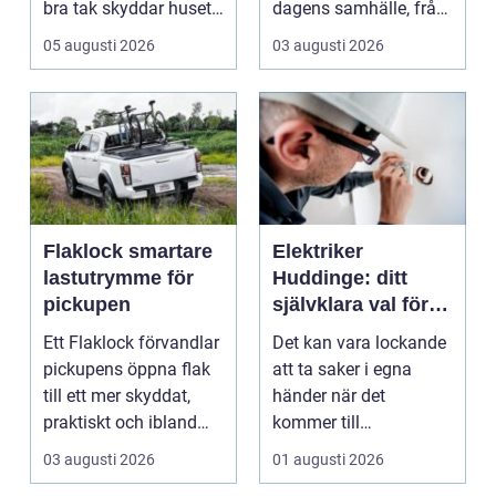
bra tak skyddar huset
dagens samhälle, från
mot regn, s...
små hushållsapparater
05 augusti 2026
03 augusti 2026
till stor...
Flaklock smartare
Elektriker
lastutrymme för
Huddinge: ditt
pickupen
självklara val för
säker elinstallation
Ett Flaklock förvandlar
Det kan vara lockande
pickupens öppna flak
att ta saker i egna
till ett mer skyddat,
händer när det
praktiskt och ibland
kommer till
också mer br...
hemförbättr...
03 augusti 2026
01 augusti 2026