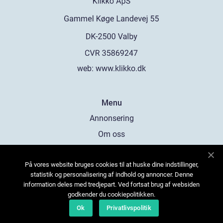
web:
www.klikko.dk
Menu
Annonsering
Om oss
Cookies
På vores website bruges cookies til at huske dine indstillinger,
Kontakta oss
statistik og personalisering af indhold og annoncer. Denne
Sitemap
information deles med tredjepart. Ved fortsat brug af websiden
godkender du cookiepolitikken.
Ok
Privatlivspolitik