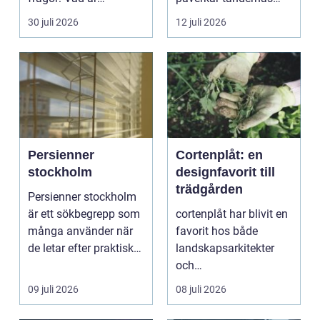
samlingen värd? Var
utseende både
30 juli 2026
12 juli 2026
vänder m...
självförtroendet ...
Persienner
Cortenplåt: en
stockholm
designfavorit till
trädgården
Persienner stockholm
är ett sökbegrepp som
cortenplåt har blivit en
många använder när
favorit hos både
de letar efter praktiska
landskapsarkitekter
och snygga so...
och
trädgårdsentusiaster.
09 juli 2026
08 juli 2026
Det är ett m...