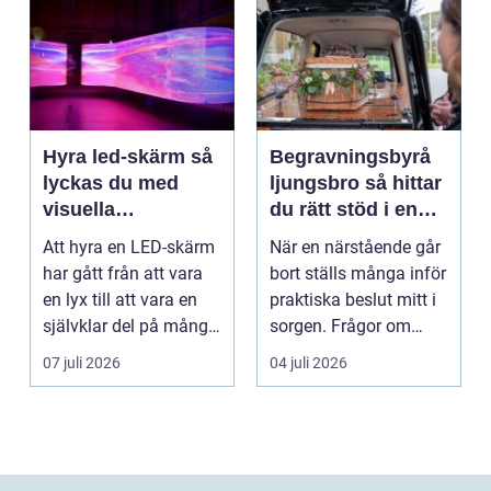
Hyra led-skärm så
Begravningsbyrå
lyckas du med
ljungsbro så hittar
visuella
du rätt stöd i en
upplevelser på
svår tid
Att hyra en LED-skärm
När en närstående går
event
har gått från att vara
bort ställs många inför
en lyx till att vara en
praktiska beslut mitt i
självklar del på många
sorgen. Frågor om
event, m...
ceremoni, ju...
07 juli 2026
04 juli 2026