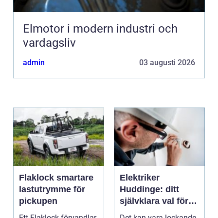
Elmotor i modern industri och
vardagsliv
admin
03 augusti 2026
Flaklock smartare
Elektriker
lastutrymme för
Huddinge: ditt
pickupen
självklara val för
säker elinstallation
Ett Flaklock förvandlar
Det kan vara lockande