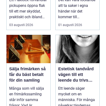
pickupens öppna flak
att ta saker i egna
till ett mer skyddat,
händer när det
praktiskt och ibland
kommer till
också mer br...
hemförbättr...
03 augusti 2026
01 augusti 2026
Sälja frimärken så
Estetisk tandvård
får du bäst betalt
vägen till ett
för din samling
leende du trivs
med
Många som vill sälja
Ett leende säger
en frimärkssamling
mycket om en
står inför samma
människa. För många
frågor: Vad är
påverkar tändernas