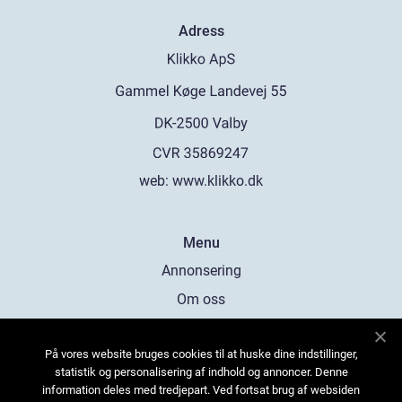
Adress
web:
www.klikko.dk
Menu
Annonsering
Om oss
Cookies
På vores website bruges cookies til at huske dine indstillinger,
Kontakta oss
statistik og personalisering af indhold og annoncer. Denne
Sitemap
information deles med tredjepart. Ved fortsat brug af websiden