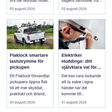
bra tak skyddar huset
dagens samhälle, från
mot regn, s...
små hushållsapparater
05 augusti 2026
03 augusti 2026
till stor...
Flaklock smartare
Elektriker
lastutrymme för
Huddinge: ditt
pickupen
självklara val för
säker elinstallation
Ett Flaklock förvandlar
Det kan vara lockande
pickupens öppna flak
att ta saker i egna
till ett mer skyddat,
händer när det
praktiskt och ibland
kommer till
också mer br...
hemförbättr...
03 augusti 2026
01 augusti 2026