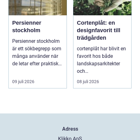
Persienner
Cortenplåt: en
stockholm
designfavorit till
trädgården
Persienner stockholm
är ett sökbegrepp som
cortenplåt har blivit en
många använder när
favorit hos både
de letar efter praktiska
landskapsarkitekter
och snygga so...
och
trädgårdsentusiaster.
09 juli 2026
08 juli 2026
Det är ett m...
Adress