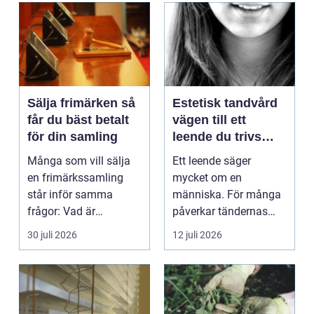
Sälja frimärken så
Estetisk tandvård
får du bäst betalt
vägen till ett
för din samling
leende du trivs
med
Många som vill sälja
Ett leende säger
en frimärkssamling
mycket om en
står inför samma
människa. För många
frågor: Vad är
påverkar tändernas
samlingen värd? Var
utseende både
30 juli 2026
12 juli 2026
vänder m...
självförtroendet ...