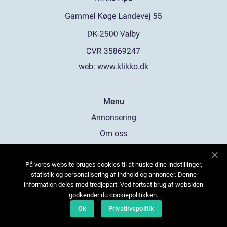
web:
www.klikko.dk
Menu
Annonsering
Om oss
Cookies
På vores website bruges cookies til at huske dine indstillinger,
Kontakta oss
statistik og personalisering af indhold og annoncer. Denne
Sitemap
information deles med tredjepart. Ved fortsat brug af websiden
godkender du cookiepolitikken.
Ok
Privatlivspolitik