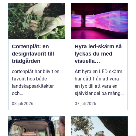
Cortenplåt: en
Hyra led-skärm så
designfavorit till
lyckas du med
trädgården
visuella
upplevelser på
cortenplåt har blivit en
Att hyra en LED-skärm
event
favorit hos både
har gått från att vara
landskapsarkitekter
en lyx till att vara en
och
självklar del på många
trädgårdsentusiaster.
event, m...
08 juli 2026
07 juli 2026
Det är ett m...