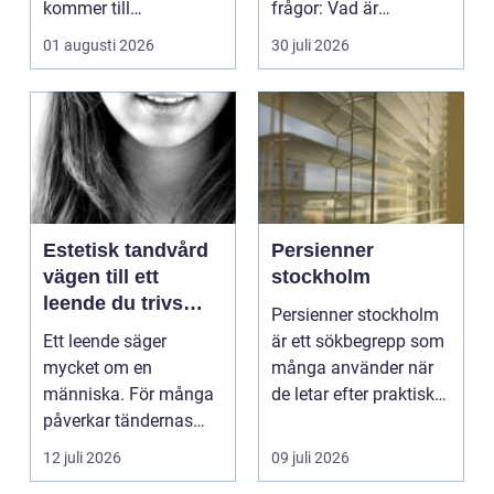
kommer till
frågor: Vad är
hemförbättr...
samlingen värd? Var
01 augusti 2026
30 juli 2026
vänder m...
Estetisk tandvård
Persienner
vägen till ett
stockholm
leende du trivs
Persienner stockholm
med
Ett leende säger
är ett sökbegrepp som
mycket om en
många använder när
människa. För många
de letar efter praktiska
påverkar tändernas
och snygga so...
utseende både
12 juli 2026
09 juli 2026
självförtroendet ...