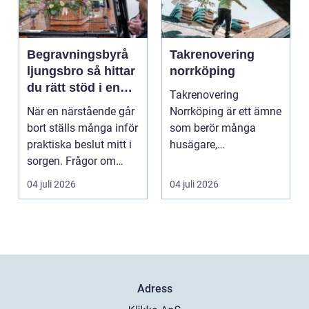
Begravningsbyrå
Takrenovering
ljungsbro så hittar
norrköping
du rätt stöd i en
Takrenovering
svår tid
När en närstående går
Norrköping är ett ämne
bort ställs många inför
som berör många
praktiska beslut mitt i
husägare,
sorgen. Frågor om
bostadsrättsföreningar
ceremoni, ju...
och fastighets...
04 juli 2026
04 juli 2026
Adress