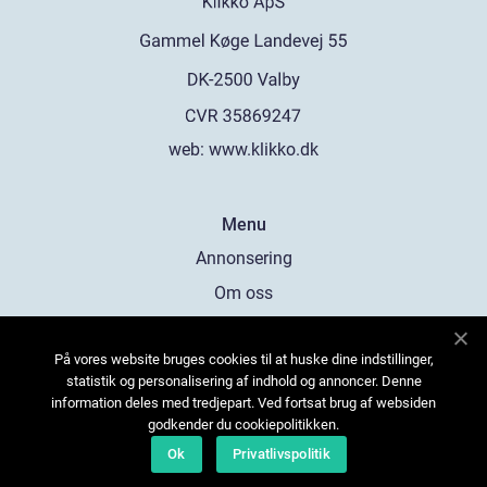
web:
www.klikko.dk
Menu
Annonsering
Om oss
Cookies
På vores website bruges cookies til at huske dine indstillinger,
Kontakta oss
statistik og personalisering af indhold og annoncer. Denne
Sitemap
information deles med tredjepart. Ved fortsat brug af websiden
godkender du cookiepolitikken.
Ok
Privatlivspolitik