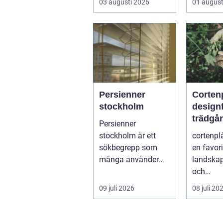
03 augusti 2026
01 august
och ibland också
mer br...
Persienner
Cortenp
stockholm
designfa
trädgå
Persienner
stockholm är ett
cortenplå
sökbegrepp som
en favor
många använder
landskap
när de letar efter
och
praktiska och
trädgård
09 juli 2026
08 juli 20
snygga so...
r. Det är 