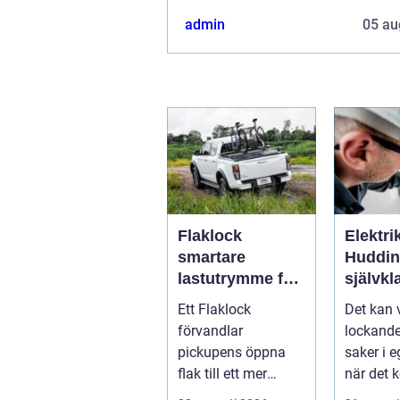
admin
05 au
Flaklock
Elektri
smartare
Hudding
lastutrymme för
självkl
pickupen
säker
Ett Flaklock
Det kan 
elinsta
förvandlar
lockande
pickupens öppna
saker i 
flak till ett mer
när det 
skyddat, praktiskt
hemförbät