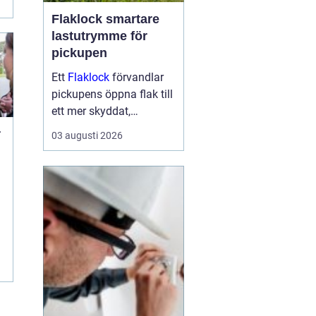
Flaklock smartare
lastutrymme för
pickupen
Ett
Flaklock
förvandlar
pickupens öppna flak till
ett mer skyddat,
praktiskt och ibland
r
03 augusti 2026
också mer bränslesnålt
lastutrymme. För många
är skillnaden tydlig
d
redan efter första
veckan: mindre stök,
torrar...
r