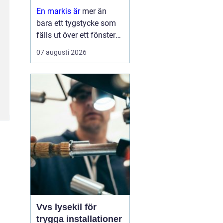
hem
En markis är
mer än
bara ett tygstycke som
fälls ut över ett fönster
eller en altan. Rätt utvalt
07 augusti 2026
solskydd kan sänka
inomhustemperaturen,
skydda möbler och golv
mot blekning och
samtidigt ge huset et...
Vvs lysekil för
trygga installationer