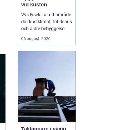
vid kusten
Vvs lysekil är ett område
där kustklimat, fritidshus
och äldre bebyggelse
ställer extra höga krav
06 augusti 2026
på rörarbeten,
värmesystem och
vatteninstallationer.
Många fastighetsägare
upplever en blandning
av återkommande
säsongsproblem, akuta
läckage och behov...
Takläggare i växjö