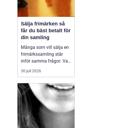
Sälja frimärken så
får du bäst betalt för
din samling
Många som vill sälja en
frimärkssamling står
inför samma frågor: Vad
är samlingen värd? Var
30 juli 2026
vänder man sig? Och hur
undviker man att sälja
för billigt? Oavsett om
samlingen är egen, ärvd
eller del av ett dödsbo
går det att skapa
ordning, få en rättvi...