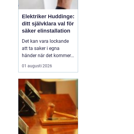
Elektriker Huddinge:
ditt självklara val för
säker elinstallation
Det kan vara lockande
att ta saker i egna
händer när det kommer
till hemförbättringar,
01 augusti 2026
men när det handlar om
elinstallationer är det
alltid bäst att vända sig
till ett proffs. I Huddinge
finns det många ...