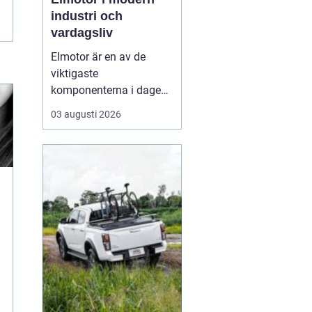
industri och
vardagsliv
Elmotor är en av de
viktigaste
komponenterna i dagens
samhälle, från små
03 augusti 2026
hushållsapparater till
stora industrimaskiner.
En väl vald och rätt
skött
elmotor kan
ge hög
driftsäkerhet, lägre ...
u
e