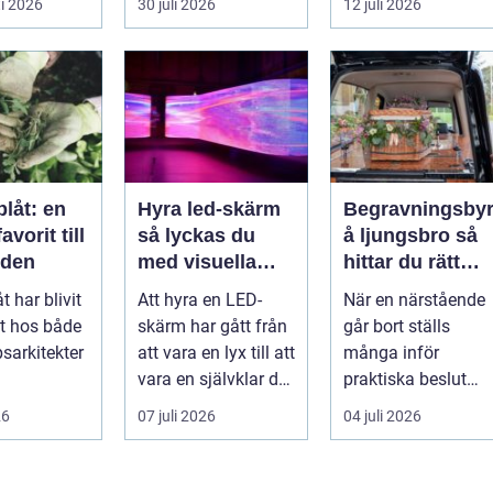
i 2026
30 juli 2026
12 juli 2026
samlingen värd?
både
Var vänder m...
självförtroendet ...
låt: en
Hyra led-skärm
Begravningsby
vorit till
så lyckas du
å ljungsbro så
rden
med visuella
hittar du rätt
upplevelser på
stöd i en svår ti
t har blivit
Att hyra en LED-
När en närstående
event
it hos både
skärm har gått från
går bort ställs
sarkitekter
att vara en lyx till att
många inför
vara en självklar del
praktiska beslut
sentusiaste
på många event,
mitt i sorgen. Frågo
26
07 juli 2026
04 juli 2026
ett m...
m...
om ceremoni, ju...