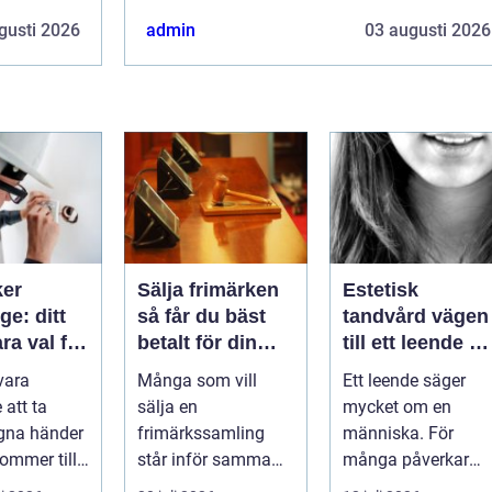
gusti 2026
admin
03 augusti 2026
ker
Sälja frimärken
Estetisk
e: ditt
så får du bäst
tandvård vägen
ara val för
betalt för din
till ett leende d
samling
trivs med
vara
Många som vill
Ett leende säger
llation
 att ta
sälja en
mycket om en
egna händer
frimärkssamling
människa. För
kommer till
står inför samma
många påverkar
tr...
frågor: Vad är
tändernas utseend