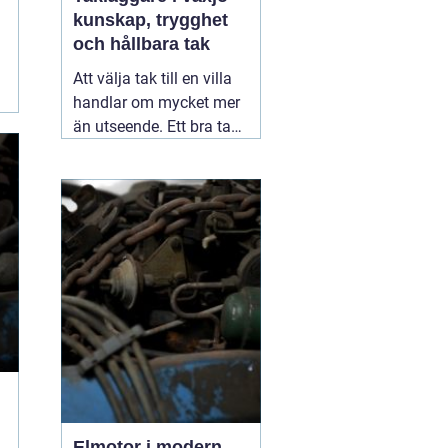
kunskap, trygghet
och hållbara tak
Att välja tak till en villa
handlar om mycket mer
än utseende. Ett bra tak
skyddar huset mot regn,
snö, blåst och fukt, och
påverkar både
inomhusklimat och
ekonomi. I en stad med
skiftande väder som
Växjö blir valet av
material, utförande
05
augusti 2026
Elmotor i modern