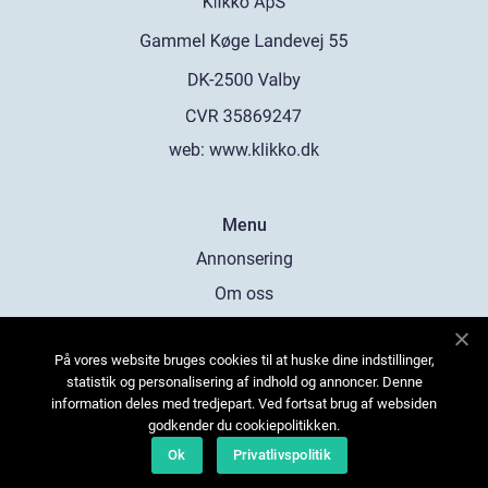
web:
www.klikko.dk
Menu
Annonsering
Om oss
Cookies
På vores website bruges cookies til at huske dine indstillinger,
Kontakta oss
statistik og personalisering af indhold og annoncer. Denne
Sitemap
information deles med tredjepart. Ved fortsat brug af websiden
godkender du cookiepolitikken.
Ok
Privatlivspolitik