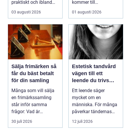
praktiskt och ibland
kommer till
också mer br...
hemförbättr...
03 augusti 2026
01 augusti 2026
Sälja frimärken så
Estetisk tandvård
får du bäst betalt
vägen till ett
för din samling
leende du trivs
med
Många som vill sälja
Ett leende säger
en frimärkssamling
mycket om en
står inför samma
människa. För många
frågor: Vad är
påverkar tändernas
samlingen värd? Var
utseende både
30 juli 2026
12 juli 2026
vänder m...
självförtroendet ...