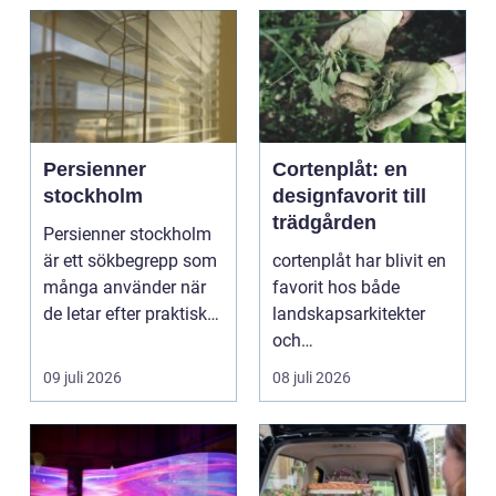
Persienner
Cortenplåt: en
stockholm
designfavorit till
trädgården
Persienner stockholm
är ett sökbegrepp som
cortenplåt har blivit en
många använder när
favorit hos både
de letar efter praktiska
landskapsarkitekter
och snygga so...
och
trädgårdsentusiaster.
09 juli 2026
08 juli 2026
Det är ett m...