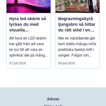
Hyra led-skärm så
Begravningsbyrå
lyckas du med
ljungsbro så hittar
visuella
du rätt stöd i en
upplevelser på
svår tid
Att hyra en LED-skärm
När en närstående går
event
har gått från att vara
bort ställs många inför
en lyx till att vara en
praktiska beslut mitt i
självklar del på många
sorgen. Frågor om
event, m...
ceremoni, ju...
07 juli 2026
04 juli 2026
Adress