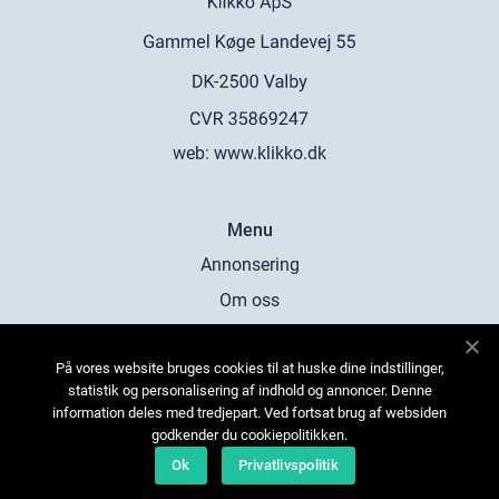
web:
www.klikko.dk
Menu
Annonsering
Om oss
Cookies
På vores website bruges cookies til at huske dine indstillinger,
Kontakta oss
statistik og personalisering af indhold og annoncer. Denne
Sitemap
information deles med tredjepart. Ved fortsat brug af websiden
godkender du cookiepolitikken.
Ok
Privatlivspolitik