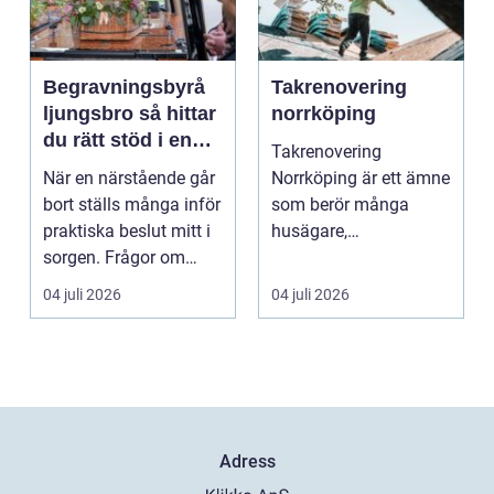
Begravningsbyrå
Takrenovering
ljungsbro så hittar
norrköping
du rätt stöd i en
Takrenovering
svår tid
När en närstående går
Norrköping är ett ämne
bort ställs många inför
som berör många
praktiska beslut mitt i
husägare,
sorgen. Frågor om
bostadsrättsföreningar
ceremoni, ju...
och fastighets...
04 juli 2026
04 juli 2026
Adress