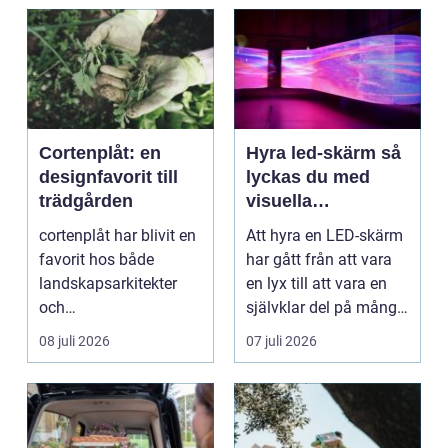
Cortenplåt: en
Hyra led-skärm så
designfavorit till
lyckas du med
trädgården
visuella
upplevelser på
cortenplåt har blivit en
Att hyra en LED-skärm
event
favorit hos både
har gått från att vara
landskapsarkitekter
en lyx till att vara en
och
självklar del på många
trädgårdsentusiaster.
event, m...
08 juli 2026
07 juli 2026
Det är ett m...