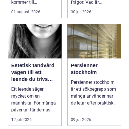
kommer till
frågor: Vad är
hemförbättr...
samlingen värd? Var
01 augusti 2026
30 juli 2026
vänder m...
Estetisk tandvård
Persienner
vägen till ett
stockholm
leende du trivs
Persienner stockholm
med
Ett leende säger
är ett sökbegrepp som
mycket om en
många använder när
människa. För många
de letar efter praktiska
påverkar tändernas
och snygga so...
utseende både
12 juli 2026
09 juli 2026
självförtroendet ...