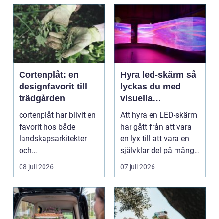
Cortenplåt: en
Hyra led-skärm så
designfavorit till
lyckas du med
trädgården
visuella
upplevelser på
cortenplåt har blivit en
Att hyra en LED-skärm
event
favorit hos både
har gått från att vara
landskapsarkitekter
en lyx till att vara en
och
självklar del på många
trädgårdsentusiaster.
event, m...
08 juli 2026
07 juli 2026
Det är ett m...