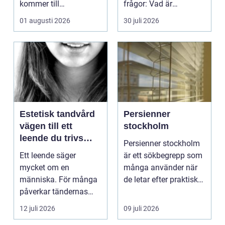
kommer till
frågor: Vad är
hemförbättr...
samlingen värd? Var
01 augusti 2026
30 juli 2026
vänder m...
Estetisk tandvård
Persienner
vägen till ett
stockholm
leende du trivs
Persienner stockholm
med
Ett leende säger
är ett sökbegrepp som
mycket om en
många använder när
människa. För många
de letar efter praktiska
påverkar tändernas
och snygga so...
utseende både
12 juli 2026
09 juli 2026
självförtroendet ...