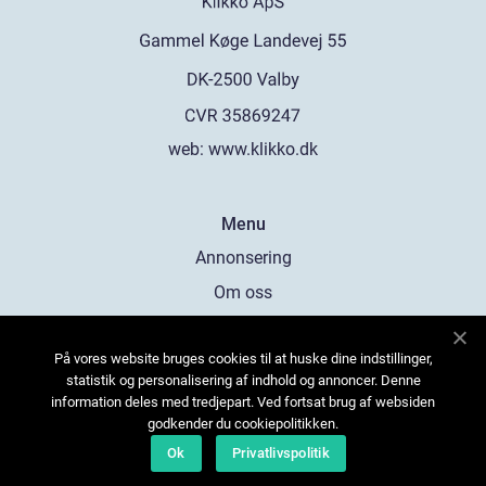
web:
www.klikko.dk
Menu
Annonsering
Om oss
Cookies
På vores website bruges cookies til at huske dine indstillinger,
Kontakta oss
statistik og personalisering af indhold og annoncer. Denne
Sitemap
information deles med tredjepart. Ved fortsat brug af websiden
godkender du cookiepolitikken.
Ok
Privatlivspolitik