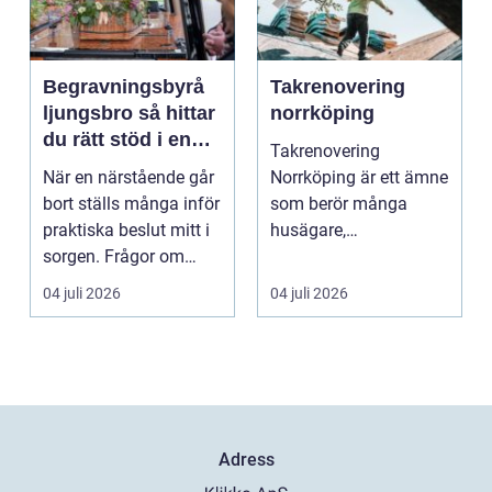
Begravningsbyrå
Takrenovering
ljungsbro så hittar
norrköping
du rätt stöd i en
Takrenovering
svår tid
När en närstående går
Norrköping är ett ämne
bort ställs många inför
som berör många
praktiska beslut mitt i
husägare,
sorgen. Frågor om
bostadsrättsföreningar
ceremoni, ju...
och fastighets...
04 juli 2026
04 juli 2026
Adress