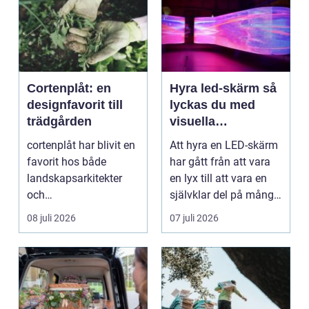
Cortenplåt: en
Hyra led-skärm så
designfavorit till
lyckas du med
trädgården
visuella
upplevelser på
cortenplåt har blivit en
Att hyra en LED-skärm
event
favorit hos både
har gått från att vara
landskapsarkitekter
en lyx till att vara en
och
självklar del på många
trädgårdsentusiaster.
event, m...
08 juli 2026
07 juli 2026
Det är ett m...