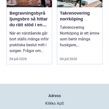
Begravningsbyrå
Takrenovering
ljungsbro så hittar
norrköping
du rätt stöd i en
Takrenovering
svår tid
När en närstående går
Norrköping är ett ämne
bort ställs många inför
som berör många
praktiska beslut mitt i
husägare,
sorgen. Frågor om
bostadsrättsföreningar
ceremoni, ju...
och fastighets...
04 juli 2026
04 juli 2026
Adress