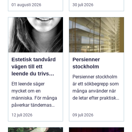
hemförbättr...
samlingen värd? Var
01 augusti 2026
30 juli 2026
vänder m...
Estetisk tandvård
Persienner
vägen till ett
stockholm
leende du trivs
Persienner stockholm
med
Ett leende säger
är ett sökbegrepp som
mycket om en
många använder när
människa. För många
de letar efter praktiska
påverkar tändernas
och snygga so...
utseende både
12 juli 2026
09 juli 2026
självförtroendet ...