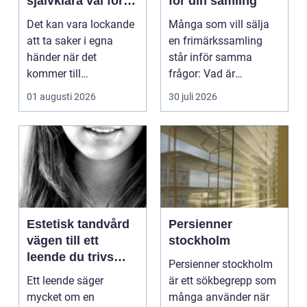
självklara val för
för din samling
säker elinstallation
Det kan vara lockande
Många som vill sälja
att ta saker i egna
en frimärkssamling
händer när det
står inför samma
kommer till
frågor: Vad är
hemförbättr...
samlingen värd? Var
01 augusti 2026
30 juli 2026
vänder m...
Estetisk tandvård
Persienner
vägen till ett
stockholm
leende du trivs
Persienner stockholm
med
Ett leende säger
är ett sökbegrepp som
mycket om en
många använder när