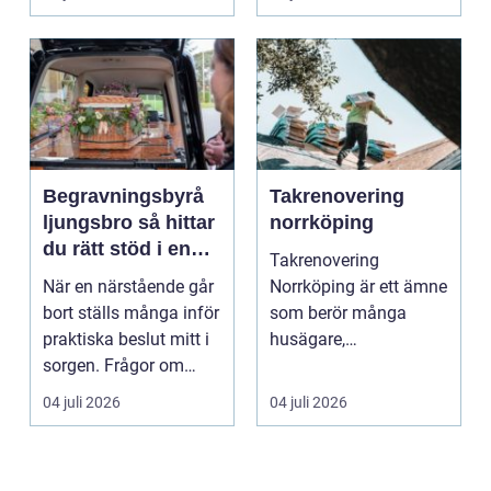
Det är ett m...
Begravningsbyrå
Takrenovering
ljungsbro så hittar
norrköping
du rätt stöd i en
Takrenovering
svår tid
När en närstående går
Norrköping är ett ämne
bort ställs många inför
som berör många
praktiska beslut mitt i
husägare,
sorgen. Frågor om
bostadsrättsföreningar
ceremoni, ju...
och fastighets...
04 juli 2026
04 juli 2026