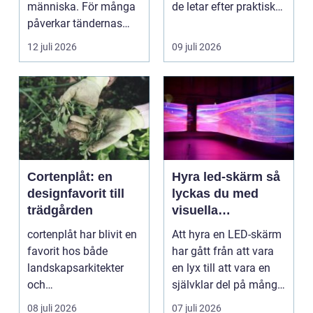
människa. För många
de letar efter praktiska
påverkar tändernas
och snygga so...
utseende både
12 juli 2026
09 juli 2026
självförtroendet ...
Cortenplåt: en
Hyra led-skärm så
designfavorit till
lyckas du med
trädgården
visuella
upplevelser på
cortenplåt har blivit en
Att hyra en LED-skärm
event
favorit hos både
har gått från att vara
landskapsarkitekter
en lyx till att vara en
och
självklar del på många
trädgårdsentusiaster.
event, m...
08 juli 2026
07 juli 2026