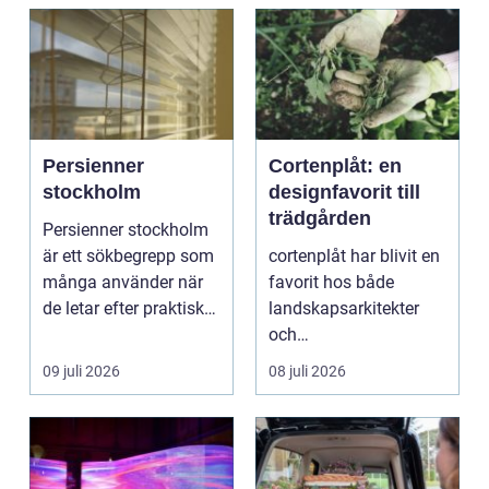
Persienner
Cortenplåt: en
stockholm
designfavorit till
trädgården
Persienner stockholm
är ett sökbegrepp som
cortenplåt har blivit en
många använder när
favorit hos både
de letar efter praktiska
landskapsarkitekter
och snygga so...
och
trädgårdsentusiaster.
09 juli 2026
08 juli 2026
Det är ett m...