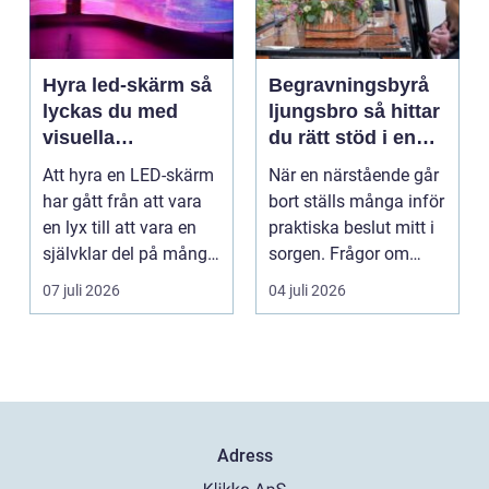
Hyra led-skärm så
Begravningsbyrå
lyckas du med
ljungsbro så hittar
visuella
du rätt stöd i en
upplevelser på
svår tid
Att hyra en LED-skärm
När en närstående går
event
har gått från att vara
bort ställs många inför
en lyx till att vara en
praktiska beslut mitt i
självklar del på många
sorgen. Frågor om
event, m...
ceremoni, ju...
07 juli 2026
04 juli 2026
Adress