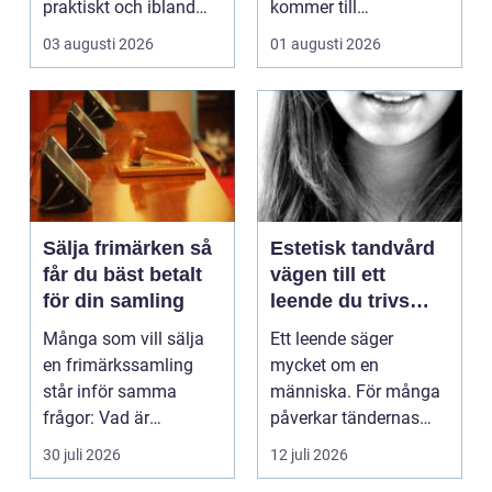
praktiskt och ibland
kommer till
också mer br...
hemförbättr...
03 augusti 2026
01 augusti 2026
Sälja frimärken så
Estetisk tandvård
får du bäst betalt
vägen till ett
för din samling
leende du trivs
med
Många som vill sälja
Ett leende säger
en frimärkssamling
mycket om en
står inför samma
människa. För många
frågor: Vad är
påverkar tändernas
samlingen värd? Var
utseende både
30 juli 2026
12 juli 2026
vänder m...
självförtroendet ...