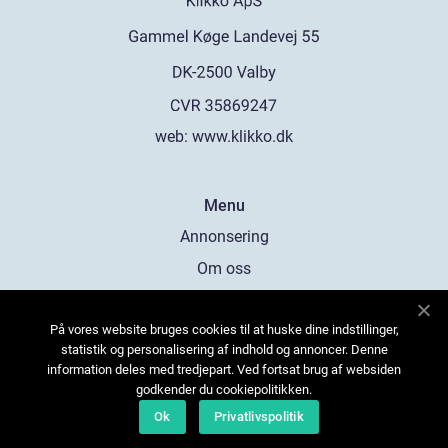
web:
www.klikko.dk
Menu
Annonsering
Om oss
Cookies
På vores website bruges cookies til at huske dine indstillinger,
Kontakta oss
statistik og personalisering af indhold og annoncer. Denne
Sitemap
information deles med tredjepart. Ved fortsat brug af websiden
godkender du cookiepolitikken.
Ok
Privatlivspolitik