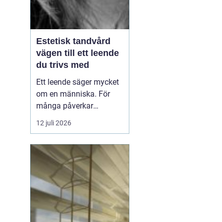
Estetisk tandvård
vägen till ett leende
du trivs med
Ett leende säger mycket
om en människa. För
många påverkar
tändernas utseende
12 juli 2026
både självförtroendet
och hur man upplever
sociala situationer.
estetisk tandvård
handlar om att skapa
et...