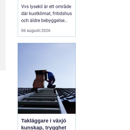
Vvs lysekil är ett område
där kustklimat, fritidshus
och äldre bebyggelse
ställer extra höga krav
06 augusti 2026
på rörarbeten,
värmesystem och
vatteninstallationer.
Många fastighetsägare
upplever en blandning
av återkommande
säsongsproblem, akuta
läckage och behov...
Takläggare i växjö
kunskap, trygghet