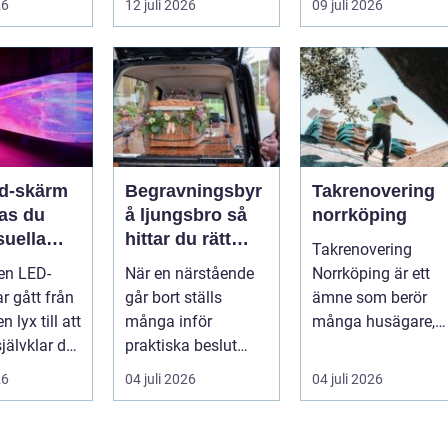
26
12 juli 2026
09 juli 2026
en värd?
både
snygga so...
er m...
självförtroendet ...
ed-skärm
Begravningsbyr
Takrenovering
kas du
å ljungsbro så
norrköping
suella
hittar du rätt
Takrenovering
elser på
stöd i en svår tid
 en LED-
När en närstående
Norrköping är ett
r gått från
går bort ställs
ämne som berör
n lyx till att
många inför
många husägare,
jälvklar del
praktiska beslut
bostadsrättsföreni
a event,
mitt i sorgen. Frågor
gar och fastighets..
26
04 juli 2026
04 juli 2026
om ceremoni, ju...