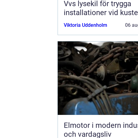
Vvs lysekil för trygga
installationer vid kust
Viktoria Uddenholm
06 au
Elmotor i modern indus
och vardagsliv