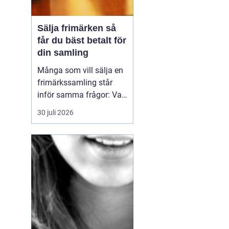
Sälja frimärken så
får du bäst betalt för
din samling
Många som vill sälja en
frimärkssamling står
inför samma frågor: Vad
är samlingen värd? Var
30 juli 2026
vänder man sig? Och hur
undviker man att sälja
för billigt? Oavsett om
samlingen är egen, ärvd
eller del av ett dödsbo
går det att skapa
ordning, få en rättvi...