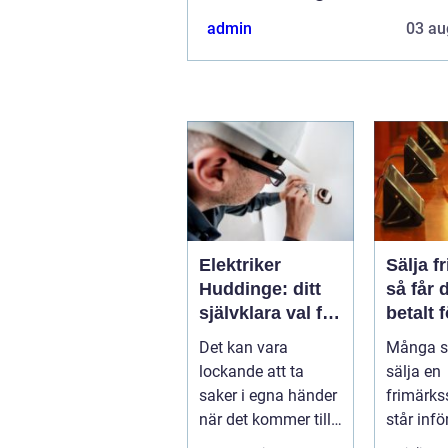
admin
03 au
Elektriker
Sälja f
Huddinge: ditt
så får 
självklara val för
betalt 
säker
samlin
Det kan vara
Många s
elinstallation
lockande att ta
sälja en
saker i egna händer
frimärks
när det kommer till
står inf
hemförbättr...
frågor: 