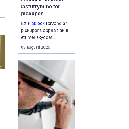
lastutrymme för
pickupen
Ett
Flaklock
förvandlar
pickupens öppna flak till
ett mer skyddat,
praktiskt och ibland
03 augusti 2026
också mer bränslesnålt
lastutrymme. För många
är skillnaden tydlig
redan efter första
veckan: mindre stök,
torrar...