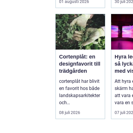
01 augusti 2026
30 juli 20
samling
Var vänd
Cortenplåt: en
Hyra l
designfavorit till
så lyc
trädgården
med vi
upplev
cortenplåt har blivit
Att hyra
event
en favorit hos både
skärm ha
landskapsarkitekter
att vara e
och
vara en s
trädgårdsentusiaste
på mång
08 juli 2026
07 juli 20
r. Det är ett m...
m...