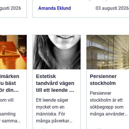
gusti 2026
Amanda Eklund
03 augusti 2026
rimärken
Estetisk
Persienner
du bäst
tandvård vägen
stockholm
för din
till ett leende du
Persienner
g
trivs med
om vill
Ett leende säger
stockholm är ett
mycket om en
sökbegrepp som
samling
människa. För
många använder
ör samma
många påverkar
när de letar efter
Vad är
tändernas utseende
praktiska och