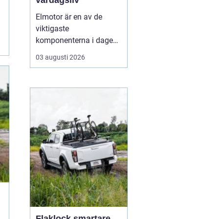
vardagsliv
Elmotor är en av de
viktigaste
komponenterna i dagens
samhälle, från små
03 augusti 2026
hushållsapparater till
stora industrimaskiner.
En väl vald och rätt
skött
elmotor kan
ge hög
driftsäkerhet, lägre ...
Flaklock smartare