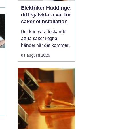
Elektriker Huddinge:
ditt självklara val för
säker elinstallation
Det kan vara lockande
att ta saker i egna
händer när det kommer
till hemförbättringar,
01 augusti 2026
men när det handlar om
elinstallationer är det
alltid bäst att vända sig
till ett proffs. I Huddinge
finns det många ...
n
.