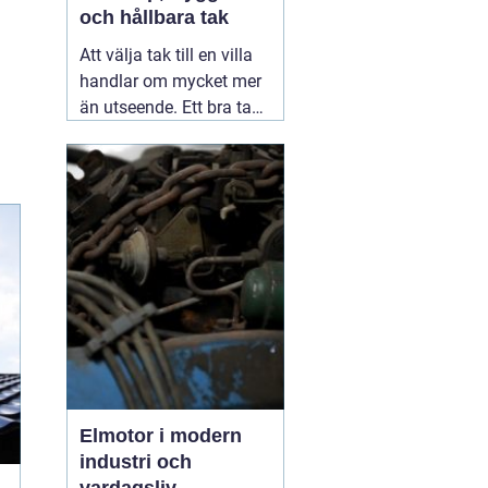
och hållbara tak
Att välja tak till en villa
handlar om mycket mer
än utseende. Ett bra tak
skyddar huset mot regn,
snö, blåst och fukt, och
påverkar både
inomhusklimat och
ekonomi. I en stad med
skiftande väder som
Växjö blir valet av
material, utförande
05
augusti 2026
Elmotor i modern
industri och