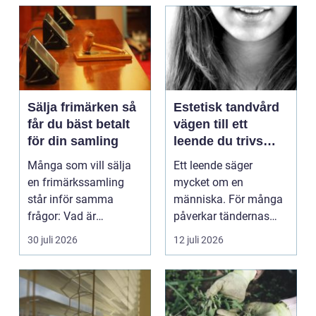
Sälja frimärken så
Estetisk tandvård
får du bäst betalt
vägen till ett
för din samling
leende du trivs
med
Många som vill sälja
Ett leende säger
en frimärkssamling
mycket om en
står inför samma
människa. För många
frågor: Vad är
påverkar tändernas
samlingen värd? Var
utseende både
30 juli 2026
12 juli 2026
vänder m...
självförtroendet ...