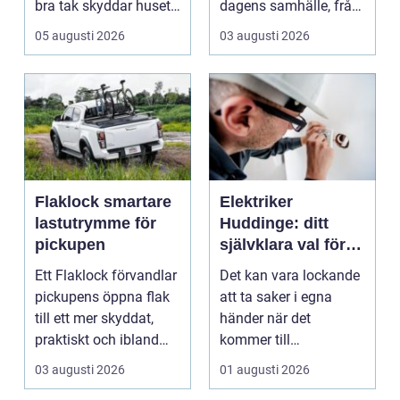
bra tak skyddar huset
dagens samhälle, från
mot regn, s...
små hushållsapparater
05 augusti 2026
03 augusti 2026
till stor...
Flaklock smartare
Elektriker
lastutrymme för
Huddinge: ditt
pickupen
självklara val för
säker elinstallation
Ett Flaklock förvandlar
Det kan vara lockande
pickupens öppna flak
att ta saker i egna
till ett mer skyddat,
händer när det
praktiskt och ibland
kommer till
också mer br...
hemförbättr...
03 augusti 2026
01 augusti 2026