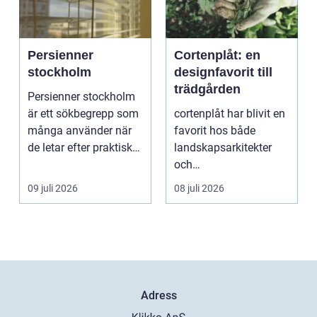
Persienner
Cortenplåt: en
stockholm
designfavorit till
trädgården
Persienner stockholm
är ett sökbegrepp som
cortenplåt har blivit en
många använder när
favorit hos både
de letar efter praktiska
landskapsarkitekter
och snygga so...
och
trädgårdsentusiaster.
09 juli 2026
08 juli 2026
Det är ett m...
Adress