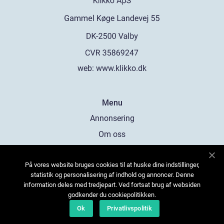
web:
www.klikko.dk
Menu
Annonsering
Om oss
Cookies
På vores website bruges cookies til at huske dine indstillinger,
Kontakta oss
statistik og personalisering af indhold og annoncer. Denne
Sitemap
information deles med tredjepart. Ved fortsat brug af websiden
godkender du cookiepolitikken.
Ok
Privatlivspolitik