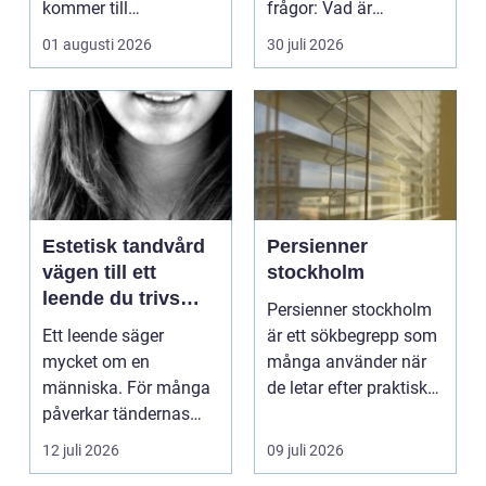
kommer till
frågor: Vad är
hemförbättr...
samlingen värd? Var
01 augusti 2026
30 juli 2026
vänder m...
Estetisk tandvård
Persienner
vägen till ett
stockholm
leende du trivs
Persienner stockholm
med
Ett leende säger
är ett sökbegrepp som
mycket om en
många använder när
människa. För många
de letar efter praktiska
påverkar tändernas
och snygga so...
utseende både
12 juli 2026
09 juli 2026
självförtroendet ...