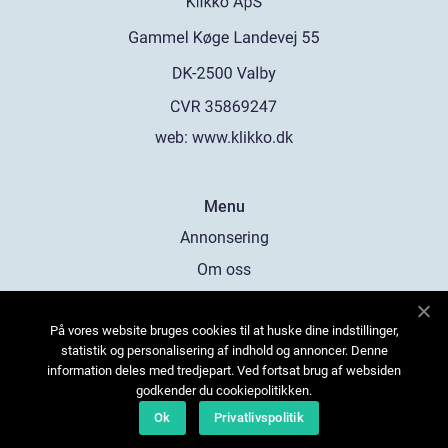
web:
www.klikko.dk
Menu
Annonsering
Om oss
Cookies
På vores website bruges cookies til at huske dine indstillinger,
Kontakta oss
statistik og personalisering af indhold og annoncer. Denne
Sitemap
information deles med tredjepart. Ved fortsat brug af websiden
godkender du cookiepolitikken.
Ok
Privatlivspolitik