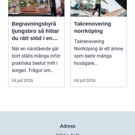
Begravningsbyrå
Takrenovering
ljungsbro så hittar
norrköping
du rätt stöd i en
Takrenovering
svår tid
När en närstående går
Norrköping är ett ämne
bort ställs många inför
som berör många
praktiska beslut mitt i
husägare,
sorgen. Frågor om
bostadsrättsföreningar
ceremoni, ju...
och fastighets...
04 juli 2026
04 juli 2026
Adress