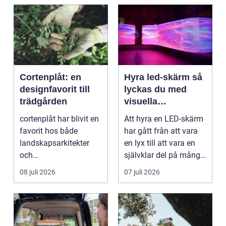
Cortenplåt: en
Hyra led-skärm så
designfavorit till
lyckas du med
trädgården
visuella
upplevelser på
cortenplåt har blivit en
Att hyra en LED-skärm
event
favorit hos både
har gått från att vara
landskapsarkitekter
en lyx till att vara en
och
självklar del på många
trädgårdsentusiaster.
event, m...
08 juli 2026
07 juli 2026
Det är ett m...