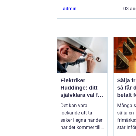
admin
03 au
Elektriker
Sälja f
Huddinge: ditt
så får 
självklara val för
betalt 
säker
samlin
Det kan vara
Många s
elinstallation
lockande att ta
sälja en
saker i egna händer
frimärks
när det kommer till
står inf
hemförbättr...
frågor: 