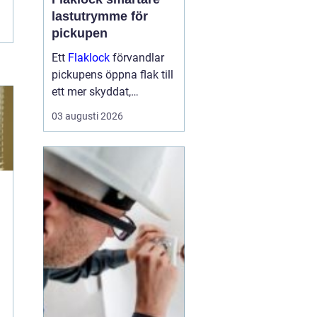
lastutrymme för
pickupen
Ett
Flaklock
förvandlar
pickupens öppna flak till
ett mer skyddat,
praktiskt och ibland
03 augusti 2026
också mer bränslesnålt
lastutrymme. För många
är skillnaden tydlig
redan efter första
veckan: mindre stök,
torrar...