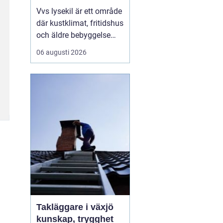
Vvs lysekil är ett område
där kustklimat, fritidshus
och äldre bebyggelse
ställer extra höga krav
06 augusti 2026
på rörarbeten,
värmesystem och
vatteninstallationer.
Många fastighetsägare
upplever en blandning
av återkommande
säsongsproblem, akuta
läckage och behov...
Takläggare i växjö
kunskap, trygghet