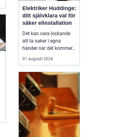
Elektriker Huddinge:
ditt självklara val för
säker elinstallation
Det kan vara lockande
att ta saker i egna
händer när det kommer
till hemförbättringar,
01 augusti 2026
men när det handlar om
elinstallationer är det
alltid bäst att vända sig
till ett proffs. I Huddinge
finns det många ...
n
.