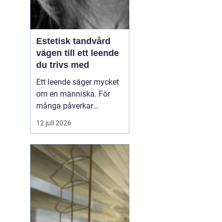
Estetisk tandvård
vägen till ett leende
du trivs med
Ett leende säger mycket
om en människa. För
många påverkar
tändernas utseende
12 juli 2026
både självförtroendet
och hur man upplever
sociala situationer.
estetisk tandvård
handlar om att skapa
et...