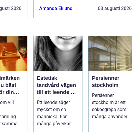
gusti 2026
Amanda Eklund
03 augusti 2026
rimärken
Estetisk
Persienner
du bäst
tandvård vägen
stockholm
för din
till ett leende du
Persienner
g
trivs med
om vill
Ett leende säger
stockholm är ett
mycket om en
sökbegrepp som
samling
människa. För
många använder
ör samma
många påverkar
när de letar efter
Vad är
tändernas utseende
praktiska och