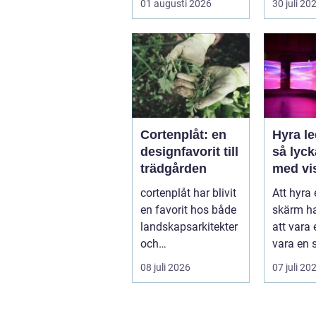
01 augusti 2026
30 juli 20
samling
Var vänd
Cortenplåt: en
Hyra l
designfavorit till
så lyc
trädgården
med vi
upplev
cortenplåt har blivit
Att hyra
event
en favorit hos både
skärm ha
landskapsarkitekter
att vara e
och
vara en s
trädgårdsentusiaste
på mång
08 juli 2026
07 juli 20
r. Det är ett m...
m...