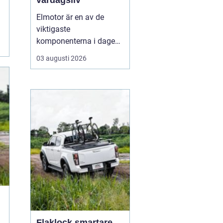
vardagsliv
Elmotor är en av de
viktigaste
komponenterna i dagens
samhälle, från små
03 augusti 2026
hushållsapparater till
stora industrimaskiner.
En väl vald och rätt
skött
elmotor kan
ge hög
driftsäkerhet, lägre ...
Flaklock smartare