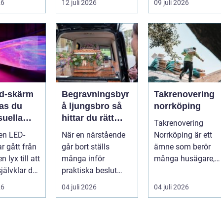
26
12 juli 2026
09 juli 2026
en värd?
både
snygga so...
er m...
självförtroendet ...
ed-skärm
Begravningsbyr
Takrenovering
kas du
å ljungsbro så
norrköping
suella
hittar du rätt
Takrenovering
elser på
stöd i en svår tid
 en LED-
När en närstående
Norrköping är ett
r gått från
går bort ställs
ämne som berör
n lyx till att
många inför
många husägare,
jälvklar del
praktiska beslut
bostadsrättsföreni
a event,
mitt i sorgen. Frågor
gar och fastighets..
26
04 juli 2026
04 juli 2026
om ceremoni, ju...