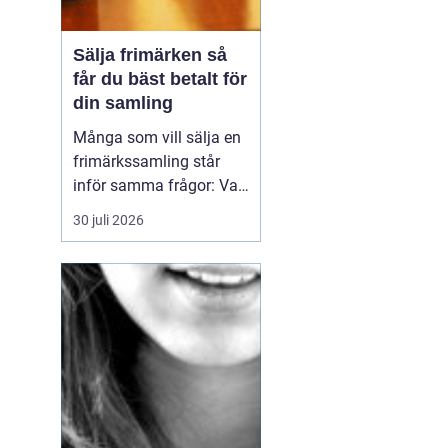
Sälja frimärken så
får du bäst betalt för
din samling
Många som vill sälja en
frimärkssamling står
inför samma frågor: Vad
är samlingen värd? Var
30 juli 2026
vänder man sig? Och hur
undviker man att sälja
för billigt? Oavsett om
samlingen är egen, ärvd
eller del av ett dödsbo
går det att skapa
ordning, få en rättvi...