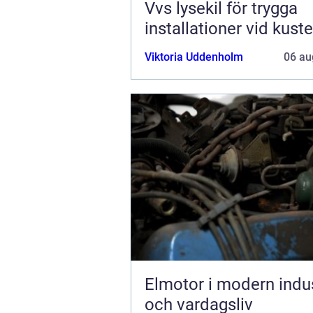
Vvs lysekil för trygga
installationer vid kust
Viktoria Uddenholm
06 au
Elmotor i modern indus
och vardagsliv