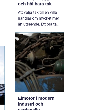
och hållbara tak
Att välja tak till en villa
handlar om mycket mer
än utseende. Ett bra tak
skyddar huset mot regn,
snö, blåst och fukt, och
påverkar både
inomhusklimat och
ekonomi. I en stad med
skiftande väder som
Växjö blir valet av
material, utförande
05
augusti 2026
Elmotor i modern
industri och