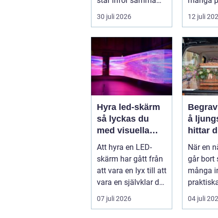
står inför samma
många p
frågor: Vad är
tänderna
30 juli 2026
12 juli 20
samlingen värd?
både
Var vänder m...
självfört
Hyra led-skärm
Begrav
så lyckas du
å ljungs
med visuella
hittar d
upplevelser på
stöd i 
Att hyra en LED-
När en n
event
skärm har gått från
går bort 
att vara en lyx till att
många i
vara en självklar del
praktisk
på många event,
mitt i so
07 juli 2026
04 juli 20
m...
om ceremo