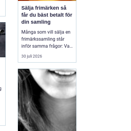
e
Sälja frimärken så
får du bäst betalt för
din samling
Många som vill sälja en
frimärkssamling står
inför samma frågor: Vad
är samlingen värd? Var
30 juli 2026
vänder man sig? Och hur
undviker man att sälja
för billigt? Oavsett om
samlingen är egen, ärvd
eller del av ett dödsbo
g
går det att skapa
ordning, få en rättvi...