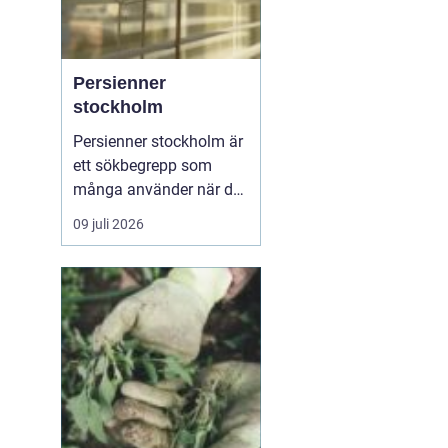
Persienner
stockholm
Persienner stockholm är
ett sökbegrepp som
många använder när de
letar efter praktiska och
09 juli 2026
snygga solskydd för
bostäder och kontor i
huvudstadsområdet.
Persienner har lång tid
varit ett självklart val för
den som vill kombinera
funktion, komfort och ...