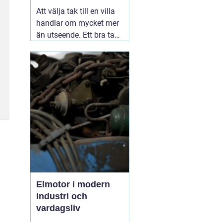
Att välja tak till en villa
handlar om mycket mer
än utseende. Ett bra tak
skyddar huset mot regn,
snö, blåst och fukt, och
påverkar både
inomhusklimat och
ekonomi. I en stad med
skiftande väder som
Växjö blir valet av
material, utförande
05
augusti 2026
Elmotor i modern
industri och
vardagsliv