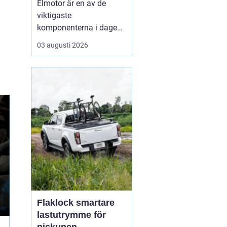
Elmotor är en av de
viktigaste
komponenterna i dagens
samhälle, från små
03 augusti 2026
hushållsapparater till
stora industrimaskiner.
En väl vald och rätt
skött
elmotor kan
ge hög
driftsäkerhet, lägre ...
Flaklock smartare
lastutrymme för