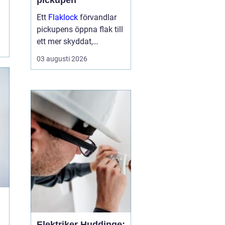
pickupen
Ett
Flaklock
förvandlar
pickupens öppna flak till
ett mer skyddat,
praktiskt och ibland
03 augusti 2026
också mer bränslesnålt
lastutrymme. För många
är skillnaden tydlig
redan efter första
veckan: mindre stök,
torrar...
Elektriker Huddinge: