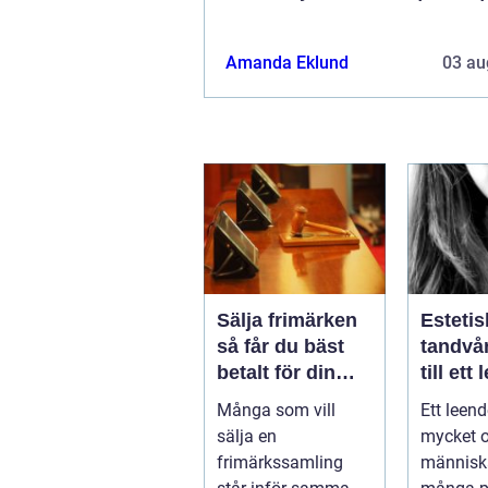
Amanda Eklund
03 au
Sälja frimärken
Estetis
så får du bäst
tandvård v
betalt för din
till ett
samling
trivs 
Många som vill
Ett leen
sälja en
mycket 
frimärkssamling
människ