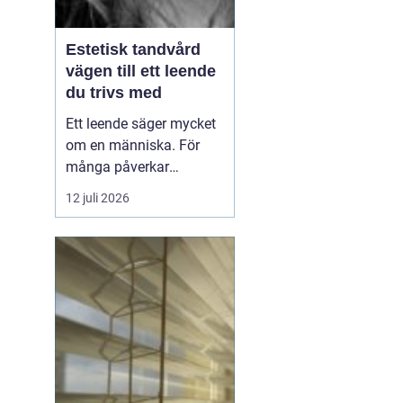
Estetisk tandvård
vägen till ett leende
du trivs med
Ett leende säger mycket
om en människa. För
många påverkar
tändernas utseende
12 juli 2026
både självförtroendet
och hur man upplever
sociala situationer.
estetisk tandvård
handlar om att skapa
et...