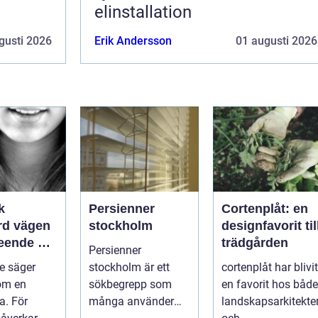
elinstallation
gusti 2026
Erik Andersson
01 augusti 2026
k
Persienner
Cortenplåt: en
ägen
stockholm
designfavorit til
 leende du
trädgården
Persienner
med
de säger
stockholm är ett
cortenplåt har blivit
om en
sökbegrepp som
en favorit hos både
a. För
många använder
landskapsarkitekte