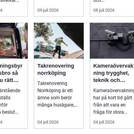
åverkar
när de letar efter
och
s utseende
praktiska och
trädgårdsentusiast
26
09 juli 2026
08 juli 2026
snygga so...
r. Det är ett m...
roendet ...
ningsbyr
Takrenovering
Kameraövervak
bro så
norrköping
ning trygghet,
u rätt
teknik och
Takrenovering
en svår tid
ansvar i samma
ärstående
Norrköping är ett
Kameraövervaknin
lösning
ställs
ämne som berör
har på kort tid gått
nför
många husägare,
från att vara en
a beslut
bostadsrättsförenin
fråga för stora
rgen. Frågor
gar och fastighets...
företag och
26
04 juli 2026
04 juli 2026
ni, ju...
köpcentrum till ...