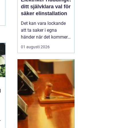
ditt självklara val för
säker elinstallation
Det kan vara lockande
att ta saker i egna
händer när det kommer
till hemförbättringar,
01 augusti 2026
men när det handlar om
elinstallationer är det
alltid bäst att vända sig
till ett proffs. I Huddinge
finns det många ...
l
r