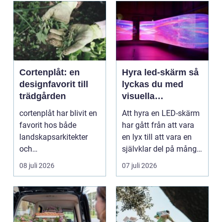
Cortenplåt: en
Hyra led-skärm så
designfavorit till
lyckas du med
trädgården
visuella
upplevelser på
cortenplåt har blivit en
Att hyra en LED-skärm
event
favorit hos både
har gått från att vara
landskapsarkitekter
en lyx till att vara en
och
självklar del på många
trädgårdsentusiaster.
event, m...
08 juli 2026
07 juli 2026
Det är ett m...