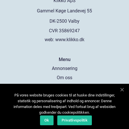
web:
www.klikko.dk
Menu
Annonsering
Om oss
Cookies
På vores website bruges cookies til at huske dine indstillinger,
Kontakta oss
statistik og personalisering af indhold og annoncer. Denne
Sitemap
information deles med tredjepart. Ved fortsat brug af websiden
godkender du cookiepolitikken.
Ok
Privatlivspolitik