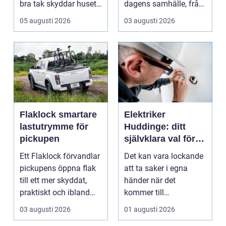
bra tak skyddar huset
dagens samhälle, från
mot regn, s...
små hushållsapparater
05 augusti 2026
03 augusti 2026
till stor...
Flaklock smartare
Elektriker
lastutrymme för
Huddinge: ditt
pickupen
självklara val för
säker elinstallation
Ett Flaklock förvandlar
Det kan vara lockande
pickupens öppna flak
att ta saker i egna
till ett mer skyddat,
händer när det
praktiskt och ibland
kommer till
också mer br...
hemförbättr...
03 augusti 2026
01 augusti 2026