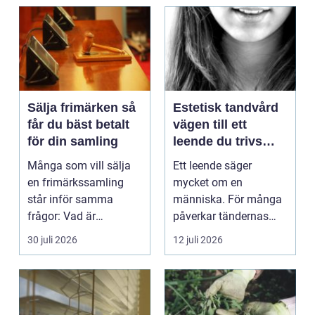
Sälja frimärken så
Estetisk tandvård
får du bäst betalt
vägen till ett
för din samling
leende du trivs
med
Många som vill sälja
Ett leende säger
en frimärkssamling
mycket om en
står inför samma
människa. För många
frågor: Vad är
påverkar tändernas
samlingen värd? Var
utseende både
30 juli 2026
12 juli 2026
vänder m...
självförtroendet ...