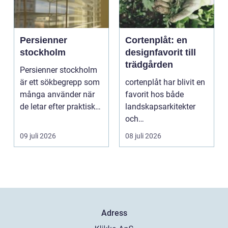
Persienner
Cortenplåt: en
stockholm
designfavorit till
trädgården
Persienner stockholm
är ett sökbegrepp som
cortenplåt har blivit en
många använder när
favorit hos både
de letar efter praktiska
landskapsarkitekter
och snygga so...
och
trädgårdsentusiaster.
09 juli 2026
08 juli 2026
Det är ett m...
Adress