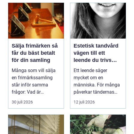
Sälja frimärken så
Estetisk tandvård
får du bäst betalt
vägen till ett
för din samling
leende du trivs
med
Många som vill sälja
Ett leende säger
en frimärkssamling
mycket om en
står inför samma
människa. För många
frågor: Vad är
påverkar tändernas
samlingen värd? Var
utseende både
30 juli 2026
12 juli 2026
vänder m...
självförtroendet ...