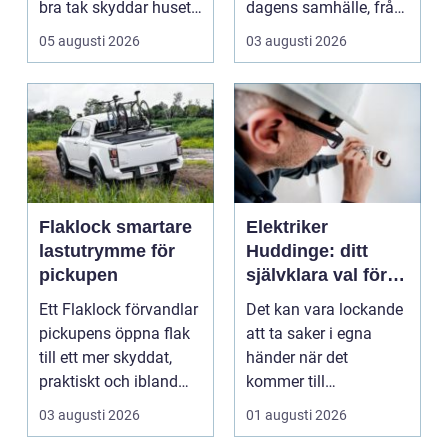
bra tak skyddar huset
dagens samhälle, från
mot regn, s...
små hushållsapparater
05 augusti 2026
03 augusti 2026
till stor...
Flaklock smartare
Elektriker
lastutrymme för
Huddinge: ditt
pickupen
självklara val för
säker elinstallation
Ett Flaklock förvandlar
Det kan vara lockande
pickupens öppna flak
att ta saker i egna
till ett mer skyddat,
händer när det
praktiskt och ibland
kommer till
också mer br...
hemförbättr...
03 augusti 2026
01 augusti 2026