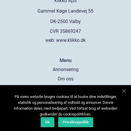
web:
www.klikko.dk
Menu
Annonsering
Om oss
Cookies
På vores website bruges cookies til at huske dine indstillinger,
Kontakta oss
statistik og personalisering af indhold og annoncer. Denne
Sitemap
information deles med tredjepart. Ved fortsat brug af websiden
godkender du cookiepolitikken.
Ok
Privatlivspolitik