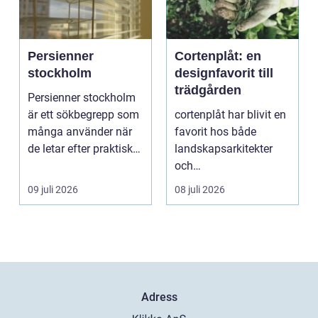
Persienner
Cortenplåt: en
stockholm
designfavorit till
trädgården
Persienner stockholm
är ett sökbegrepp som
cortenplåt har blivit en
många använder när
favorit hos både
de letar efter praktiska
landskapsarkitekter
och snygga so...
och
trädgårdsentusiaster.
09 juli 2026
08 juli 2026
Det är ett m...
Adress