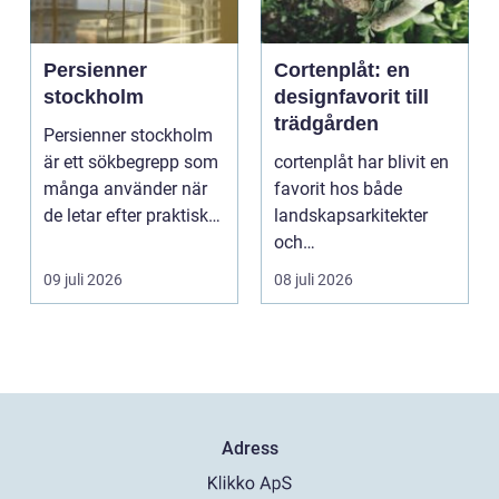
Persienner
Cortenplåt: en
stockholm
designfavorit till
trädgården
Persienner stockholm
är ett sökbegrepp som
cortenplåt har blivit en
många använder när
favorit hos både
de letar efter praktiska
landskapsarkitekter
och snygga so...
och
trädgårdsentusiaster.
09 juli 2026
08 juli 2026
Det är ett m...
Adress