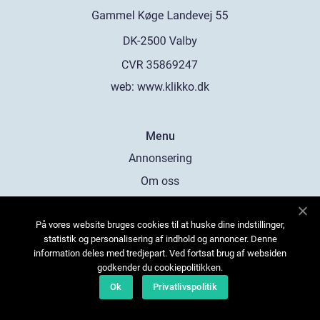
web:
www.klikko.dk
Menu
Annonsering
Om oss
Cookies
På vores website bruges cookies til at huske dine indstillinger,
Kontakta oss
statistik og personalisering af indhold og annoncer. Denne
Sitemap
information deles med tredjepart. Ved fortsat brug af websiden
godkender du cookiepolitikken.
Ok
Privatlivspolitik