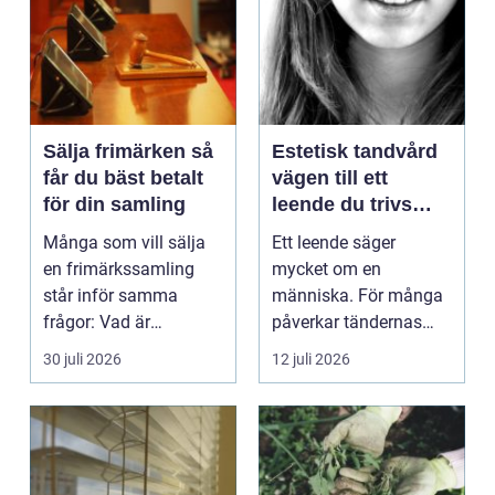
Sälja frimärken så
Estetisk tandvård
får du bäst betalt
vägen till ett
för din samling
leende du trivs
med
Många som vill sälja
Ett leende säger
en frimärkssamling
mycket om en
står inför samma
människa. För många
frågor: Vad är
påverkar tändernas
samlingen värd? Var
utseende både
30 juli 2026
12 juli 2026
vänder m...
självförtroendet ...