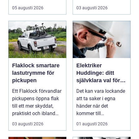
mot regn, s...
små hushållsapparater
05 augusti 2026
03 augusti 2026
till stor...
Flaklock smartare
Elektriker
lastutrymme för
Huddinge: ditt
pickupen
självklara val för
säker elinstallation
Ett Flaklock förvandlar
Det kan vara lockande
pickupens öppna flak
att ta saker i egna
till ett mer skyddat,
händer när det
praktiskt och ibland
kommer till
också mer br...
hemförbättr...
03 augusti 2026
01 augusti 2026